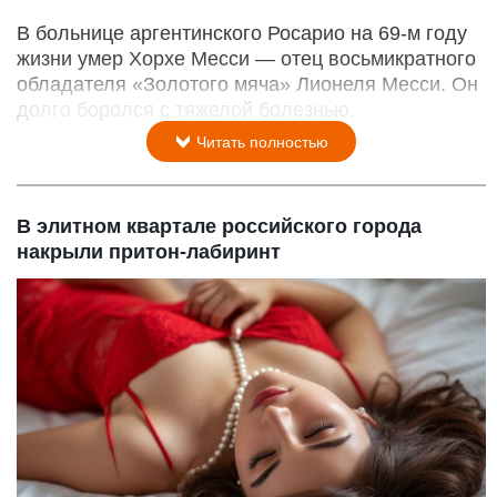
В больнице аргентинского Росарио на 69-м году
жизни умер Хорхе Месси — отец восьмикратного
обладателя «Золотого мяча» Лионеля Месси. Он
долго боролся с тяжелой болезнью.
Читать полностью
В элитном квартале российского города
накрыли притон-лабиринт