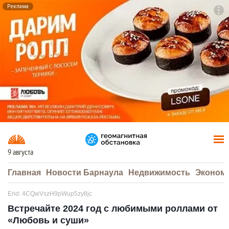
Реклама
To
F7
9 августа
Главная
Новости Барнаула
Недвижимость
Эконом
Erid: 4CQwVszH9pWup5zy8jc
Встречайте 2024 год с любимыми роллами от
«Любовь и суши»