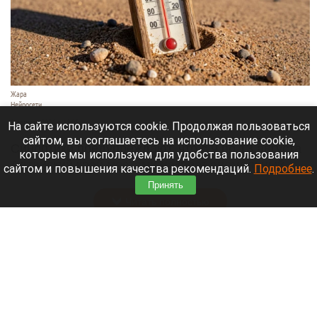
Жара
Нейросети
8 августа 2026 в 18:05
На сайте используются cookie. Продолжая пользоваться
сайтом, вы соглашаетесь на использование cookie,
Синоптики предупреждают, что с 9 по 13 августа
которые мы используем для удобства пользования
Алтайский край местами накроет аномальный
сайтом и повышения качества рекомендаций.
Подробнее
.
зной.
Принять
Читать полностью
Штукатурка с потолка едва не рухнула на
жительницу барнаульской многоэтажки.
Жалобы на УК