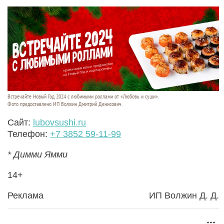
Встречайте Новый Год 2024 с любимыми роллами от «Любовь и суши».
Фото предоставлено ИП Волжин Дмитрий Денисович.
Сайт:
lubovsushi.ru
Телефон:
+7 3852 59-11-99
* Димми Ямми
14+
Реклама
ИП Волжин Д. Д.