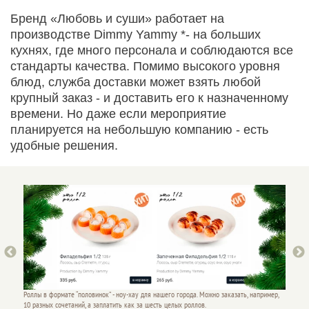
Бренд «Любовь и суши» работает на
производстве Dimmy Yammy *- на больших
кухнях, где много персонала и соблюдаются все
стандарты качества. Помимо высокого уровня
блюд, служба доставки может взять любой
крупный заказ - и доставить его к назначенному
времени. Но даже если мероприятие
планируется на небольшую компанию - есть
удобные решения.
ример,
Роллы в формате “половинок” - ноу-хау для нашего города. Можно заказать, например,
Роллы в
10 разных сочетаний, а заплатить как за шесть целых роллов.
10 разн