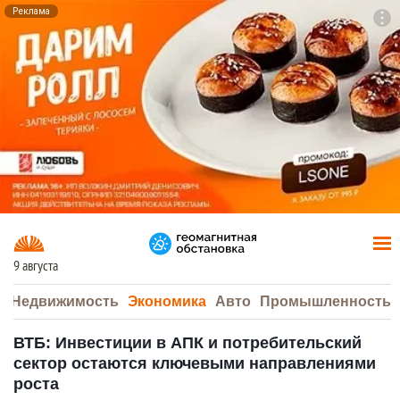
Реклама
To
F7
9 августа
а
Недвижимость
Экономика
Авто
Промышленность
ВТБ: Инвестиции в АПК и потребительский
сектор остаются ключевыми направлениями
роста