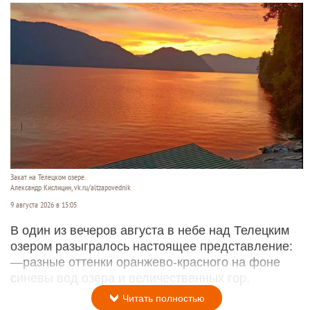
Закат на Телецком озере.
Александр Кислицин, vk.ru/altzapovednik
9 августа 2026 в 15:05
В один из вечеров августа в небе над Телецким
озером разыгралось настоящее представление:
—разные оттенки оранжево-красного на фоне
синевы вод озера и величественных гор.
Читать полностью