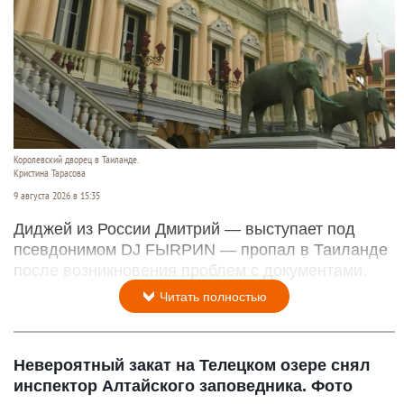
Королевский дворец в Таиланде.
Кристина Тарасова
9 августа 2026 в 15:35
Диджей из России Дмитрий — выступает под
псевдонимом DJ FЫRРИN — пропал в Таиланде
после возникновения проблем с документами.
Читать полностью
Невероятный закат на Телецком озере снял
инспектор Алтайского заповедника. Фото