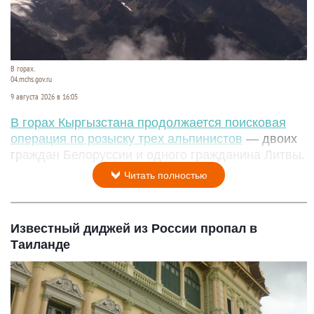
В горах.
04.mchs.gov.ru
9 августа 2026 в 16:05
В горах Кыргызстана продолжается поисковая
операция по розыску трех альпинистов
— двоих
граждан Белоруссии и одного гражданина Литвы.
Читать полностью
Известный диджей из России пропал в
Таиланде