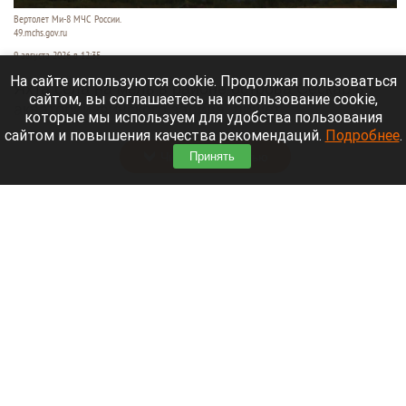
Вертолет Ми-8 МЧС России.
49.mchs.gov.ru
9 августа 2026 в 12:35
На сайте используются cookie. Продолжая пользоваться
Яхта села на мель в районе острова Сескар в
сайтом, вы соглашаетесь на использование cookie,
акватории Финского залива, пишет
которые мы используем для удобства пользования
«Коммерсантъ»
.
сайтом и повышения качества рекомендаций.
Подробнее
.
Читать полностью
Принять
Белые грибы, читальный зал и «нелепые
пушистики». 10 хороших новостей августа на
Алтае