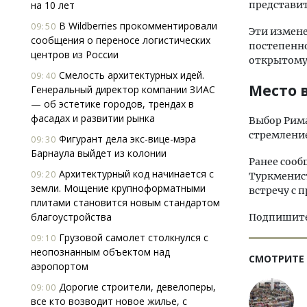
на 10 лет
представи
В Wildberries прокомментировали
09:50
Эти измене
сообщения о переносе логистических
постепенно
центров из России
открытому
Смелость архитектурных идей.
09:40
Место 
Генеральный директор компании ЗИАС
— об эстетике городов, трендах в
фасадах и развитии рынка
Выбор Рима
стремление
Фигурант дела экс-вице-мэра
09:30
Барнаула выйдет из колонии
Ранее сооб
Архитектурный код начинается с
09:20
Туркменист
земли. Мощение крупноформатными
встречу с 
плитами становится новым стандартом
благоустройства
Подпишитес
Грузовой самолет столкнулся с
09:10
неопознанным объектом над
СМОТРИТЕ
аэропортом
Дорогие строители, девелоперы,
09:00
все кто возводит новое жилье, с