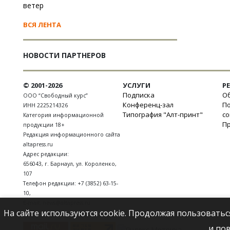
ветер
ВСЯ ЛЕНТА
НОВОСТИ ПАРТНЕРОВ
© 2001-2026
УСЛУГИ
Р
Подписка
Об
ООО “Свободный курс”
Конференц-зал
П
ИНН 2225214326
Типография "Алт-принт"
с
Категория информационной
П
продукции 18+
Редакция информационного сайта
altapress.ru
Адрес редакции:
656043
,
г. Барнаул
,
ул. Короленко,
107
Телефон редакции:
+7 (3852) 63-15-
10
,
E-mail:
news@altapress.ru
На сайте используются cookie. Продолжая пользоватьс
и по