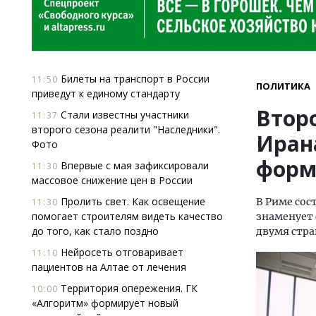
Билеты на транспорт в России
11:50
ПОЛИТИКА
приведут к единому стандарту
Втор
Стали известны участники
11:37
второго сезона реалити "Наследники".
Иран
Фото
форм
Впервые с мая зафиксировали
11:30
массовое снижение цен в России
Пролить свет. Как освещение
В Риме сос
11:30
помогает строи­телям видеть качество
знаменует 
до того, как стало поздно
двумя стра
Нейросеть отговаривает
11:10
пациентов на Алтае от лечения
Территория опережения. ГК
10:00
«Алгоритм» формирует новый