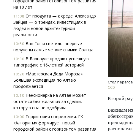
городской район с горизонтом развития
на 10 лет
От продукта — к среде. Александр
11:08
Зайцев — о трендах, инвестициях в
людей и новой архитектурной
реальности
Ван Гог и светило: впервые
10:50
получены самые четкие снимки Солнца
Двух
Каки
В Барнауле продают успешную
10:30
«Бел
типографию с 16-летней историей
«Мастерская Деда Мороза»:
10:20
ДОМ
Большая экспедиция по Алтаю
Стол перегов
продолжается
CC0
Пенсионерка на Алтае может
10:10
Второй рау
остаться без жилья из-за сделки,
которую она не одобряла
Важным из
Территория опережения. ГК
обеих стра
10:00
«Алгоритм» формирует новый
предыдущи
городской район с горизонтом развития
располагал