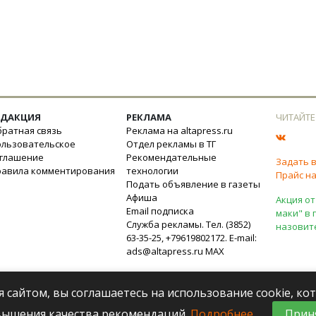
ЕДАКЦИЯ
РЕКЛАМА
ЧИТАЙТЕ
ратная связь
Реклама на altapress.ru
ользовательское
Отдел рекламы в ТГ
оглашение
Рекомендательные
Задать 
равила комментирования
технологии
Прайс на
Подать объявление в газеты
Афиша
Акция от
Email подписка
маки" в 
Служба рекламы. Тел. (3852)
назовит
63-35-25, +79619802172. E-mail:
ads@altapress.ru
MAX
я сайтом, вы соглашаетесь на использование cookie, к
вышения качества рекомендаций.
Подробнее
.
Прин