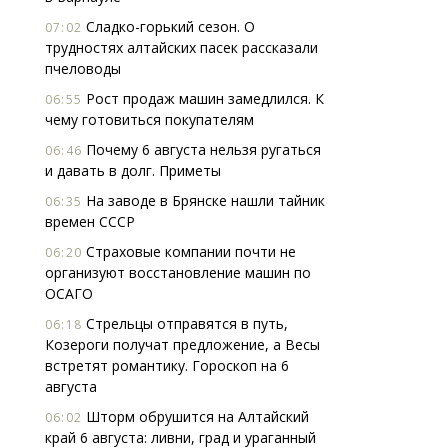
Сладко-горький сезон. О
07:02
трудностях алтайских пасек рассказали
пчеловоды
Рост продаж машин замедлился. К
06:55
чему готовиться покупателям
Почему 6 августа нельзя ругаться
06:46
и давать в долг. Приметы
На заводе в Брянске нашли тайник
06:35
времен СССР
Страховые компании почти не
06:20
организуют восстановление машин по
ОСАГО
Стрельцы отправятся в путь,
06:18
Козероги получат предложение, а Весы
встретят романтику. Гороскоп на 6
августа
Шторм обрушится на Алтайский
06:02
край 6 августа: ливни, град и ураганный