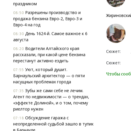
праздником
Разрешены производство и
08:50
Жириновский
продажа бензина Евро-2, Евро-3 и
Евро-4 на год
День 1624-й. Самое важное к 6
08:30
августа
Водители Алтайского края
08:20
Сюжет:
рассказали, при какой цене бензина
перестанут активно ездить
Сюжет:
Уют, который душит.
07:55
Чтобы сооб
Барнаульский архитектор — о пяти
насущных проблемах города
Зубы же сами себе не лечим.
07:35
Агент по недвижимости — о трендах,
«эффекте Долиной», и о том, почему
риелтор нужен
Обсуждение гаража с
07:18
неопределенной судьбой зашло в тупик
в Барнауле