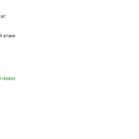
ся?
й атаки
l+Enter