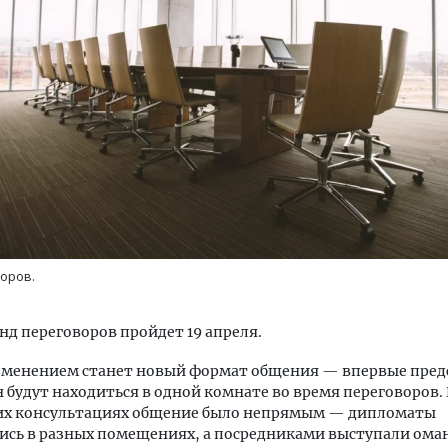
уровневые номера и вид на горы.
Архитектурный код начин
м будет новый апарт-отель
земли. Мощение крупно
кур» в Белокурихе
плитами становится нов
стандартом благоустрой
А И КВАРТИРЫ
СТРОИТЕЛЬСТВО
оров.
нд переговоров пройдет 19 апреля.
менением станет новый формат общения — впервые пред
н будут находиться в одной комнате во время переговоров.
х консультациях общение было непрямым — дипломаты
ись в разных помещениях, а посредниками выступали ома