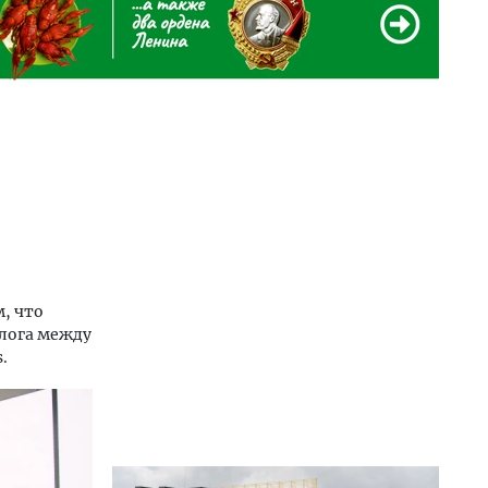
, что
алога между
.