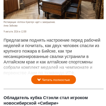
Реставрация «Аптеки Крюгер» идет к завершению.
Анна Зайкова
9 августа 2026 в 12:00
Предлагаем поднять настроение перед рабочей
неделей и почитать, как двух человек спасли из
крупного пожара в Бийске, как три
несанкционированные свалки устранили в
Алтайском крае и как алтайские спортсмены
собрали комплект медалей на чемпионате и
первенстве Азии по тхэквондо ИТФ.
Читать полностью
Обладатель кубка Стэнли стал игроком
новосибирской «Сибири»