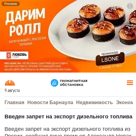
Реклама
To
F7
9 августа
Главная
Новости Барнаула
Недвижимость
Эконом
Введен запрет на экспорт дизельного топлива
Введен запрет на экспорт дизельного топлива из
России, сообщил вице-премьер Александр Новак