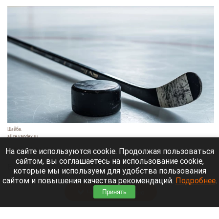
Шайба.
alice.yandex.ru
9 августа 2026 в 11:35
На сайте используются cookie. Продолжая пользоваться
сайтом, вы соглашаетесь на использование cookie,
Евгений Кузнецов официально стал игроком
которые мы используем для удобства пользования
новосибирской «Сибири».
сайтом и повышения качества рекомендаций.
Подробнее
.
Читать полностью
Принять