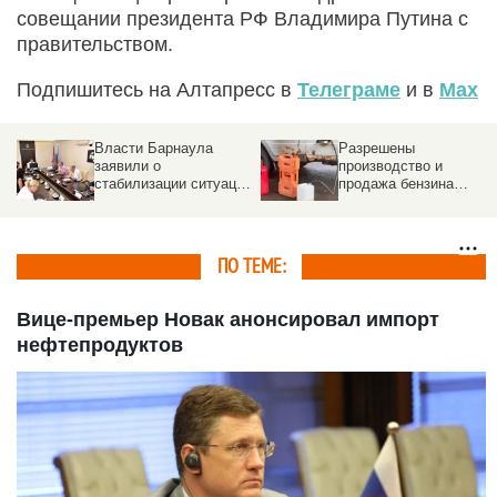
совещании президента РФ Владимира Путина с
правительством.
Подпишитесь на Алтапресс в
Телеграме
и в
Max
Власти Барнаула
Разрешены
заявили о
производство и
стабилизации ситуации
продажа бензина
с топливом
Евро-2, Евро-3 и
Евро-4 на год
ПО ТЕМЕ:
Вице-премьер Новак анонсировал импорт
нефтепродуктов