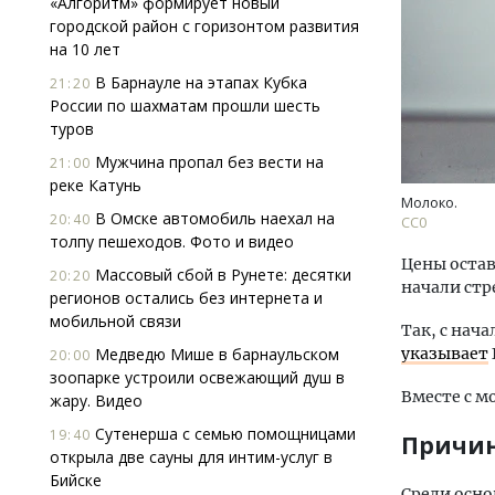
«Алгоритм» формирует новый
городской район с горизонтом развития
на 10 лет
В Барнауле на этапах Кубка
21:20
России по шахматам прошли шесть
туров
Мужчина пропал без вести на
21:00
реке Катунь
Двух
Молоко.
Каки
В Омске автомобиль наехал на
20:40
СС0
«Бел
толпу пешеходов. Фото и видео
Цены остав
Массовый сбой в Рунете: десятки
20:20
начали стр
ДОМ
регионов остались без интернета и
мобильной связи
Так, с нач
Медведю Мише в барнаульском
указывает
20:00
зоопарке устроили освежающий душ в
Вместе с м
жару. Видео
Сутенерша с семью помощницами
19:40
Причи
открыла две сауны для интим-услуг в
Бийске
Среди осно