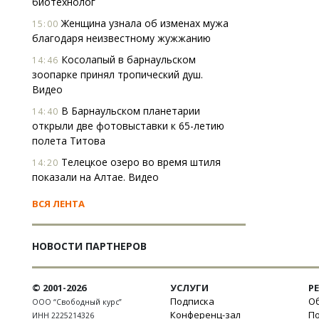
биотехнолог
Женщина узнала об изменах мужа
15:00
благодаря неизвестному жужжанию
Косолапый в барнаульском
14:46
зоопарке принял тропический душ.
Видео
В Барнаульском планетарии
14:40
открыли две фотовыставки к 65-летию
полета Титова
Телецкое озеро во время штиля
14:20
показали на Алтае. Видео
ВСЯ ЛЕНТА
НОВОСТИ ПАРТНЕРОВ
© 2001-2026
УСЛУГИ
Р
Подписка
Об
ООО “Свободный курс”
Конференц-зал
П
ИНН 2225214326