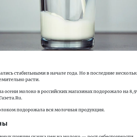
уровневые номера и вид на горы.
Архитектурный код начин
м будет новый бутик-отель
земли. Мощение крупно
кур» в Белокурихе
плитами становится нов
стандартом благоустрой
ались стабильными в начале года. Но в последние несколь
емительно расти.
А И КВАРТИРЫ
СТРОИТЕЛЬСТВО
ала осени молоко в российских магазинах подорожало на 8,
Газета.Ru.
олоком подорожала вся молочная продукция.
ны
вных причин скачка цен на молоко — рост себестоимости