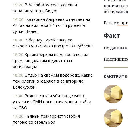
В Алтайском селе деревья
19:20
производст
повалил ураган. Видео
обслуживан
Екатерина Андреева отдыхает на
19:00
Ранее
о пр
Алтае на вилле за 87 тысяч рублей в
сутки. Видео
Факт
В барнаульской галерее
18:40
откроется выставка портретов Рублева
По данным 
Крайизбирком на Алтае отказал
18:20
Подпишитес
трем кандидатам в депутаты в
регистрации
Отдых на свежем водороде. Какие
18:00
СМОТРИТЕ
технологии внедряют в санаториях
Белокурихи
Родственники убитых девушек
17:40
узнали из СМИ о желании маньяка уйти
на СВО
Пьяный тракторист устроил
17:20
погоню со стрельбой