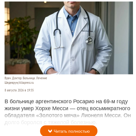
Врач. Доктор. Больница. Лечение
Шедеврум/Altapress.ru
8 августа 2026 в 19:35
В больнице аргентинского Росарио на 69-м году
жизни умер Хорхе Месси — отец восьмикратного
обладателя «Золотого мяча» Лионеля Месси. Он
долго боролся с тяжелой болезнью.
Читать полностью