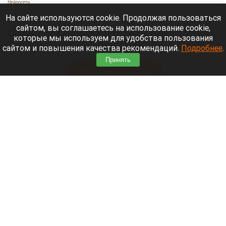
Нейросети
8 августа 2026 в 18:05
На сайте используются cookie. Продолжая пользоваться
сайтом, вы соглашаетесь на использование cookie,
Синоптики предупреждают, что с 9 по 13 августа
которые мы используем для удобства пользования
Алтайский край местами накроет аномальный
сайтом и повышения качества рекомендаций.
Подробнее
.
зной.
Принять
Читать полностью
Штукатурка с потолка едва не рухнула на
жительницу барнаульской многоэтажки.
Жалобы на УК