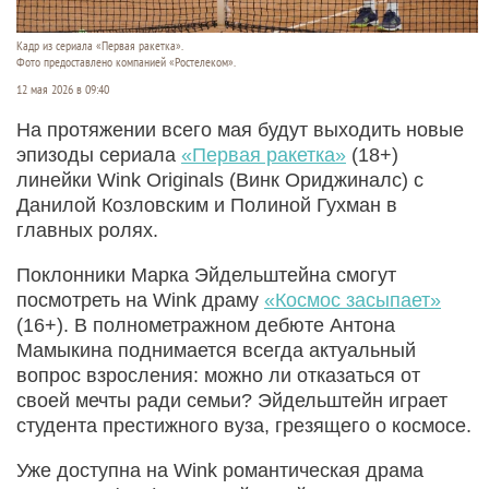
Кадр из сериала «Первая ракетка».
Фото предоставлено компанией «Ростелеком».
12 мая 2026 в 09:40
На протяжении всего мая будут выходить новые
эпизоды сериала
«Первая ракетка»
(18+)
линейки Wink Originals (Винк Ориджиналс) с
Данилой Козловским и Полиной Гухман в
главных ролях.
Поклонники Марка Эйдельштейна смогут
посмотреть на Wink драму
«Космос засыпает»
(16+). В полнометражном дебюте Антона
Мамыкина поднимается всегда актуальный
вопрос взросления: можно ли отказаться от
своей мечты ради семьи? Эйдельштейн играет
студента престижного вуза, грезящего о космосе.
Уже доступна на Wink романтическая драма