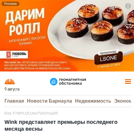
Реклама
To
F7
9 августа
Главная
Новости Барнаула
Недвижимость
Эконом
Erid: F7NfYUJCUneTVxGYnuDR
Wink представляет премьеры последнего
месяца весны