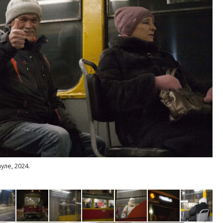
ость архитектурных идей.
Ищем новые берега. Ген
еральный директор компании
«Жилищной инициативы»
 — об эстетике городов,
Гатилов — о том, как де
дах в фасадах и развитии рынка
оставаться на плаву, ког
штормит
ОИТЕЛЬСТВО
СТРОИТЕЛЬСТВО
ле, 2024.