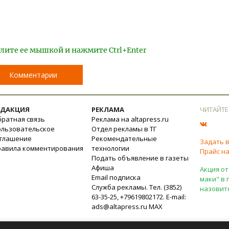
лите ее мышкой и нажмите Ctrl+Enter
Комментарии
ЕДАКЦИЯ
РЕКЛАМА
ЧИТАЙТЕ
ратная связь
Реклама на altapress.ru
ользовательское
Отдел рекламы в ТГ
оглашение
Рекомендательные
Задать 
равила комментирования
технологии
Прайс на
Подать объявление в газеты
Афиша
Акция от
Email подписка
маки" в 
Служба рекламы. Тел. (3852)
назовит
63-35-25, +79619802172. E-mail:
ads@altapress.ru
MAX