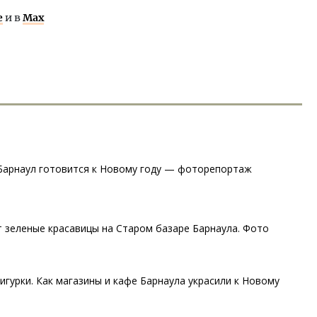
е
и в
Max
 Барнаул готовится к Новому году — фоторепортаж
т зеленые красавицы на Старом базаре Барнаула. Фото
гурки. Как магазины и кафе Барнаула украсили к Новому