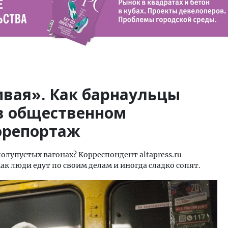
мвая». Как барнаульцы
 в общественном
орепортаж
полупустых вагонах? Корреспондент altapress.ru
ак люди едут по своим делам и иногда сладко сопят.