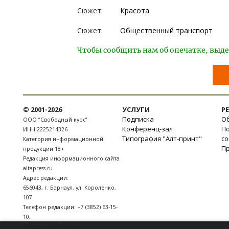
Сюжет:
Красота
Сюжет:
Общественный транспорт
Чтобы сообщить нам об опечатке, выде
© 2001-2026
УСЛУГИ
Р
Подписка
Об
ООО “Свободный курс”
Конференц-зал
П
ИНН 2225214326
Типография "Алт-принт"
с
Категория информационной
П
продукции 18+
Редакция информационного сайта
altapress.ru
Адрес редакции:
656043
,
г. Барнаул
,
ул. Короленко,
107
Телефон редакции:
+7 (3852) 63-15-
10
,
E-mail:
news@altapress.ru