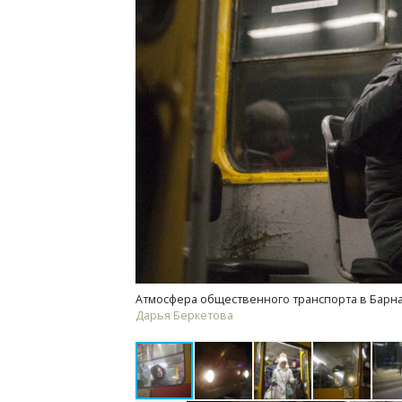
Смел
Ген
ЗИАС
трен
СТР
Атмосфера общественного транспорта в Барнау
Дарья Беркетова