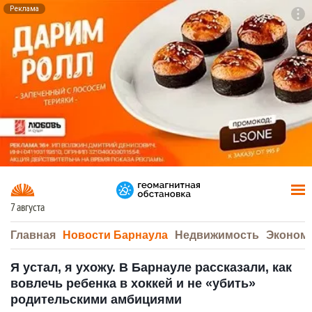
Реклама
To
F7
7 августа
Главная
Новости Барнаула
Недвижимость
Эконом
Я устал, я ухожу. В Барнауле рассказали, как
вовлечь ребенка в хоккей и не «убить»
родительскими амбициями