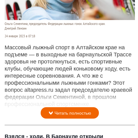
Ольга Сементина, председатель Федерации лыжных гонок Алтайского края.
Дмитрий Лямзин
24 января 2023 в 07:18
Массовый лыжный спорт в Алтайском крае на
подъеме — в выходные на барнаульской Трассе
здоровья не протолкнуться, есть спортивные
клубы, обучающие людей коньковому ходу, есть
интересные соревнования. А что же с
профессиональными лыжными гонками? Этот
вопрос altapress.ru задал председателю краевой
федерации Ольги Сементиной, в прошлом
профессиональной спортсменке.
Читать полностью
Взялся - ходи. В Барнауле открыли