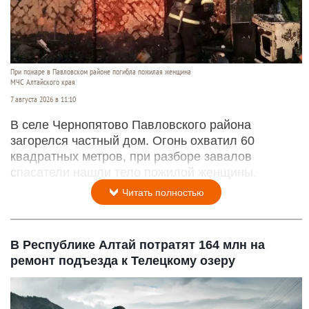
При пожаре в Павловском районе погибла пожилая женщина
МЧС Алтайского края
7 августа 2026 в 11:10
В селе Чернопятово Павловского района
загорелся частный дом. Огонь охватил 60
квадратных метров, при разборе завалов
спасатели нашли тело пожилой женщины.
Читать полностью
В Республике Алтай потратят 164 млн на
ремонт подъезда к Телецкому озеру