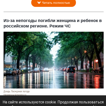
Читать полностью
Из-за непогоды погибли женщина и ребенок в
российском регионе. Режим ЧС
Дождь. Пасмурная погода
Шедеврум/Altapress.ru
7 августа 2026 в 10:05
На сайте используются cookie. Продолжая пользоваться