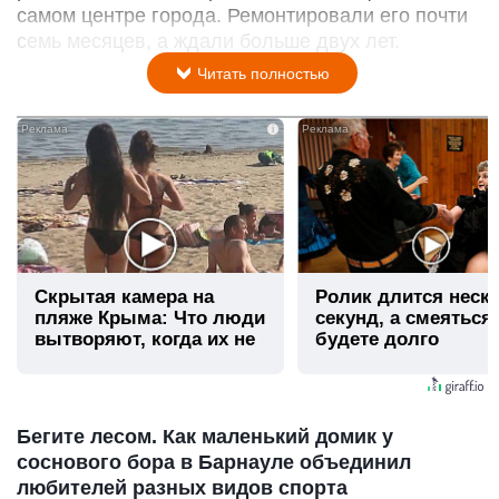
самом центре города. Ремонтировали его почти
семь месяцев, а ждали больше двух лет.
Читать полностью
i
Скрытая камера на
Ролик длится неск
пляже Крыма: Что люди
секунд, а смеяться
вытворяют, когда их не
будете долго
видят...
Бегите лесом. Как маленький домик у
соснового бора в Барнауле объединил
любителей разных видов спорта