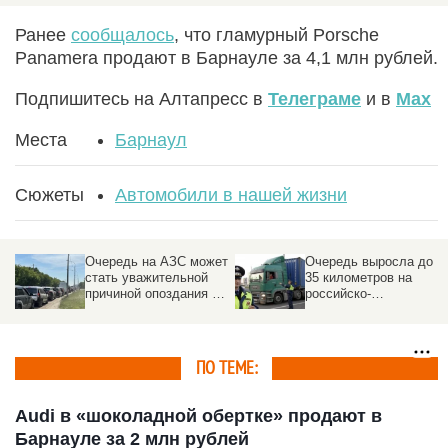
Ранее
сообщалось
, что гламурный Porsche
Panamera продают в Барнауле за 4,1 млн рублей.
Подпишитесь на Алтапресс в
Телеграме
и в
Max
Места
Барнаул
Сюжеты
Автомобили в нашей жизни
Очередь на АЗС может
Очередь выросла до
стать уважительной
35 километров на
причиной опоздания на
российско-
работу
казахстанской границе
ПО ТЕМЕ:
Audi в «шоколадной обертке» продают в
Барнауле за 2 млн рублей