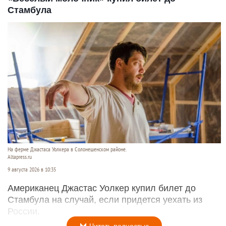
Стамбула
На ферме Джастаса Уолкера в Солонешенском районе.
Altapress.ru
9 августа 2026 в 10:35
Американец Джастас Уолкер купил билет до
Стамбула на случай, если придется уехать из
России.
Читать полностью