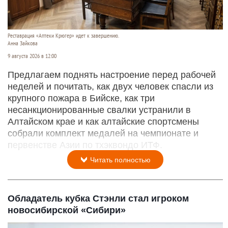
Реставрация «Аптеки Крюгер» идет к завершению.
Анна Зайкова
9 августа 2026 в 12:00
Предлагаем поднять настроение перед рабочей
неделей и почитать, как двух человек спасли из
крупного пожара в Бийске, как три
несанкционированные свалки устранили в
Алтайском крае и как алтайские спортсмены
собрали комплект медалей на чемпионате и
первенстве Азии по тхэквондо ИТФ.
Читать полностью
Обладатель кубка Стэнли стал игроком
новосибирской «Сибири»