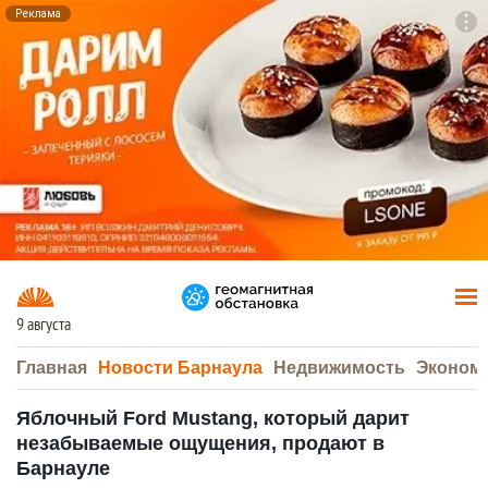
Реклама
To
F7
9 августа
Главная
Новости Барнаула
Недвижимость
Эконом
Яблочный Ford Mustang, который дарит
незабываемые ощущения, продают в
Барнауле