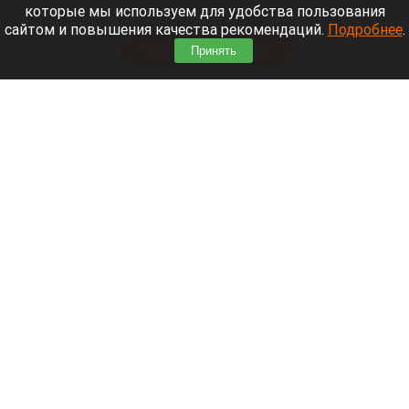
Уже несколько суток идут поиски семьи с
которые мы используем для удобства пользования
восьмилетним ребенком.
сайтом и повышения качества рекомендаций.
Подробнее
.
Читать полностью
Принять
Нападающий и капитан «Вашингтон Кэпиталз»
рассказал, где будет жить после завершения
карьеры