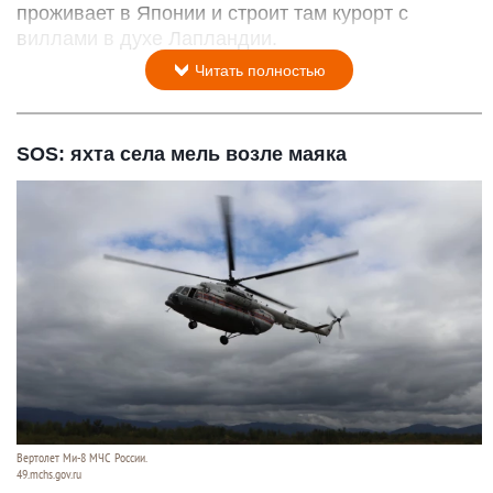
проживает в Японии и строит там курорт с
виллами в духе Лапландии.
Читать полностью
SOS: яхта села мель возле маяка
Вертолет Ми-8 МЧС России.
49.mchs.gov.ru