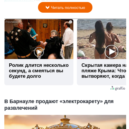
Читать полностью
i
Ролик длится несколько
Скрытая камера на
секунд, а смеяться вы
пляже Крыма: Что
будете долго
вытворяют, когда и
видят...
В Барнауле продают «электрокарету» для
развлечений