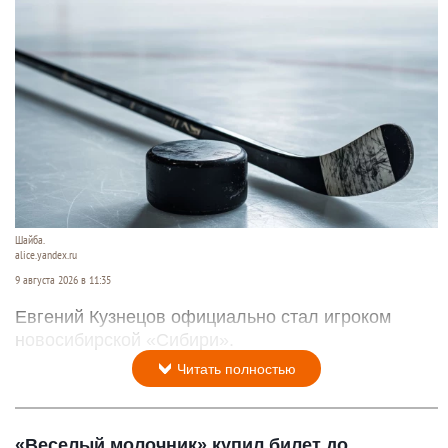
Шайба.
alice.yandex.ru
9 августа 2026 в 11:35
Евгений Кузнецов официально стал игроком
новосибирской «Сибири».
Читать полностью
«Веселый молочник» купил билет до