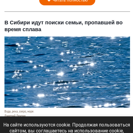
В Сибири идут поиски семьи, пропавшей во
время сплава
Вода, река, озеро, море.
Дмитрий Лямзин
9 августа 2026 в 11:05
На сайте используются cookie. Продолжая пользоваться
сайтом, вы соглашаетесь на использование cookie,