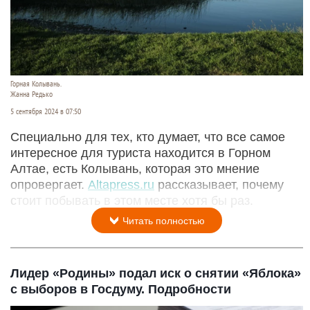
Горная Колывань.
Жанна Редько
5 сентября 2024 в 07:50
Специально для тех, кто думает, что все самое
интересное для туриста находится в Горном
Алтае, есть Колывань, которая это мнение
опровергает.
Altapress.ru
рассказывает, почему
стоит побывать в этом месте хотя бы раз.
Читать полностью
Лидер «Родины» подал иск о снятии «Яблока»
с выборов в Госдуму. Подробности