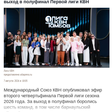
выход в полуфинал Первой лиги КВН
Лига КВН
предоставлено altapress.ru
7 августа 2026 в 18:05
Международный Союз КВН опубликовал эфир
второго четвертьфинала Первой лиги сезона
2026 года. За выход в полуфинал боролись
шесть команд, в том числе барнаульский