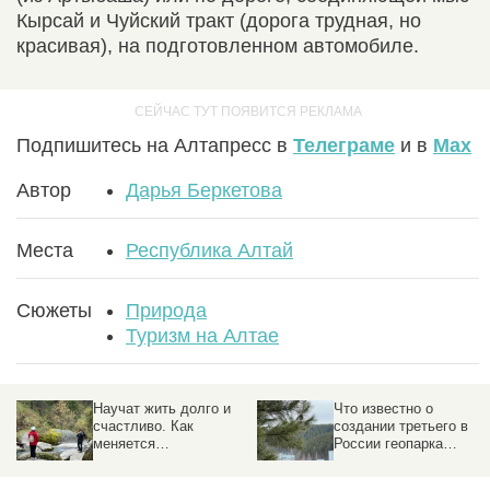
Кырсай и Чуйский тракт (дорога трудная, но
красивая), на подготовленном автомобиле.
Подпишитесь на Алтапресс в
Телеграме
и в
Max
Автор
Дарья Беркетова
Места
Республика Алтай
Сюжеты
Природа
Туризм на Алтае
ак
Научат жить долго и
Что известно о
счастливо. Как
создании третьего в
меняется
России геопарка
оздоровительный
мирового уровня на
отдых на Алтае в 2026
Алтае