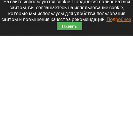
На сайте используются cookie. Продолжая пользоваться
сайтом, вы соглашаетесь на использование cookie,
7 августа 2026 в 17:45
которые мы используем для удобства пользования
Ранним утром 6 августа на трассе «Барнаул —
сайтом и повышения качества рекомендаций.
Подробнее
.
Горно-Алтайск» загорелся большегруз.
Принять
Транспортные полицейские начали тушить огонь,
но от жара взорвалось колесо.
Читать полностью
Пьяный барнаулец устроил ДТП с
переворотом на Алтае и скрылся