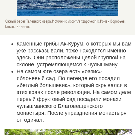
Южный берег Телецкого озера. Источник: vk.com/altzapovednik, Роман Воробьев,
Татьяна Клименко
Каменные грибы Ак-Курум, о которых мы вам
уже рассказывали, тоже находятся именно
здесь. Они расположены целой группой на
склоне, устремляющемся к Чулышману.
На самом юге озера есть «оазис» —
яблоневый сад. По легенде его посадил
«беглый большевик», который скрывался в
этих краях после революции. На самом деле
первый фруктовый сад посадили монахи
чулышманского Благовещенского
монастыря. После упразднения монастыря
он одичал.