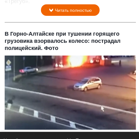
«Трегуб».
Читать полностью
В Горно-Алтайске при тушении горящего
грузовика взорвалось колесо: пострадал
полицейский. Фото
В Горно-Алтайске при тушении горящего грузовика взорвалось колесо
скриншот видео транспортной полиции Сибири