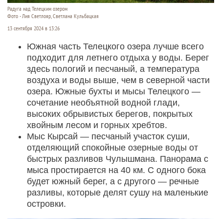
Радуга над Телецким озером
Фото - Лия Светлояр, Светлана Кульбацкая
13 сентября 2024 в 13:26
Южная часть Телецкого озера лучше всего
подходит для летнего отдыха у воды. Берег
здесь пологий и песчаный, а температура
воздуха и воды выше, чем в северной части
озера. Южные бухты и мысы Телецкого —
сочетание необъятной водной глади,
высоких обрывистых берегов, покрытых
хвойным лесом и горных хребтов.
Мыс Кырсай — песчаный участок суши,
отделяющий спокойные озерные воды от
быстрых разливов Чулышмана. Панорама с
мыса простирается на 40 км. С одного бока
будет южный берег, а с другого — речные
разливы, которые делят сушу на маленькие
островки.