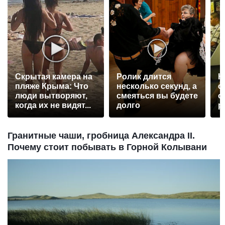
Скрытая камера на
Ролик длится
К
пляже Крыма: Что
несколько секунд, а
о
люди вытворяют,
смеяться вы будете
о
когда их не видят...
долго
р
Гранитные чаши, гробница Александра II.
Почему стоит побывать в Горной Колывани