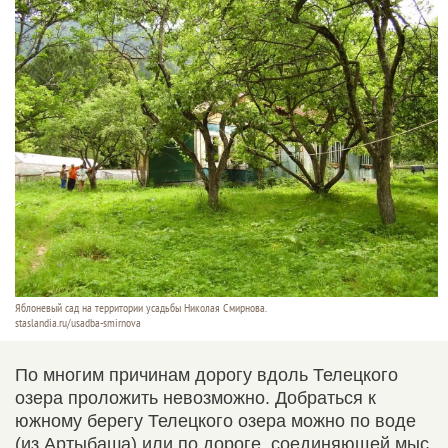
Яблоневый сад на территории усадьбы Николая Смирнова.
staslandia.ru/usadba-smirnova
По многим причинам дорогу вдоль Телецкого
озера проложить невозможно. Добраться к
южному берегу Телецкого озера можно по воде
(из Артыбаша) или по дороге, соединяющей мыс