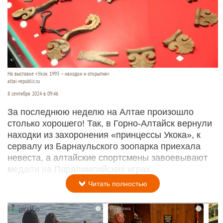
На выставке «Укок 1993 – находки и открытия».
altai-republic.ru
8 сентября 2024 в 09:46
За последнюю неделю на Алтае произошло
столько хорошего! Так, в Горно-Алтайск вернули
находки из захоронения «принцессы Укока», к
сервалу из Барнаульского зоопарка приехала
невеста, а алтайские спортсмены завоевывают
медали на Паралимпийских играх.
Читать полностью
i
i