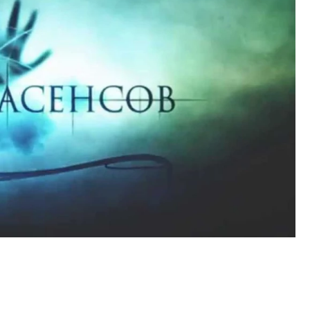
уровневые номера и вид на горы.
Архитектурный код начин
м будет новый бутик-отель
земли. Мощение крупно
кур» в Белокурихе
плитами становится нов
стандартом благоустрой
А И КВАРТИРЫ
СТРОИТЕЛЬСТВО