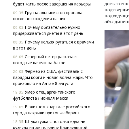
будет жить после завершения карьеры
достаточно
подтвердит
Группа альпинистов пропала
09:35
подходящий
после восхождения на пик
объединенн
Почему обязательно нужно
09:05
придерживаться диеты в этот день
Почему нельзя ругаться с врачами
08:35
в этот день
Северный ветер раскачает
08:05
погодные качели на Алтае
Фермер из США, фестиваль с
20:05
парадом корги и новая волна жары. Что
произошло на Алтае 8 августа
Умер отец аргентинского
19:35
футболиста Лионеля Месси
В элитном квартале российского
19:05
города накрыли притон-лабиринт
Штукатурка с потолка едва не
18:35
рухнула на жительницу барнаульской