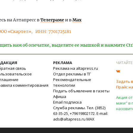
ь на Алтапресс в
Телеграме
и в
Max
ООО «Скартел»
ИНН: 7701725181
щить нам об опечатке, выделите ее мышкой и нажмите Ctr
ЕДАКЦИЯ
РЕКЛАМА
ЧИТАЙТЕ
ратная связь
Реклама на altapress.ru
ользовательское
Отдел рекламы в ТГ
оглашение
Рекомендательные
Задать 
равила комментирования
технологии
Прайс на
Подать объявление в газеты
Афиша
Акция от
Email подписка
маки" в 
Служба рекламы. Тел. (3852)
назовит
63-35-25, +79619802172. E-mail:
ads@altapress.ru
MAX