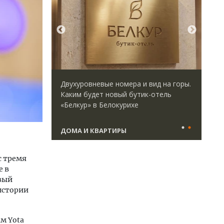
директор
Двухуровневые номера и вид на горы.
Ище
 Юрий
Каким будет новый бутик-отель
«Жи
велоперу
«Белкур» в Белокурихе
Гат
да рынок
ост
што
ДОМА И КВАРТИРЫ
СТ
с тремя
е в
рвый
истории
м Yota