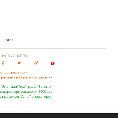
l+Enter
 НАС В СОЦСЕТЯХ
вопрос редакции
 рекламу на сайте и в соцсетях
 "Японский бох": ролл "Бонито
подарок при заказе от 2000 руб.
е промокод "Алта" оператору.