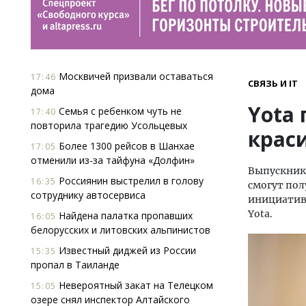
Москвичей призвали оставаться
17:46
СВЯЗЬ И IT
дома
Yota
Семья с ребенком чуть не
17:40
повторила трагедию Усольцевых
крас
Более 1300 рейсов в Шанхае
17:05
отменили из-за тайфуна «Долфин»
Выпускники
Россиянин выстрелил в голову
16:35
смогут пол
сотруднику автосервиса
инициатив
Yota.
Найдена палатка пропавших
16:05
белорусских и литовских альпинистов
Известный диджей из России
15:35
пропал в Таиланде
Невероятный закат на Телецком
15:05
озере снял инспектор Алтайского