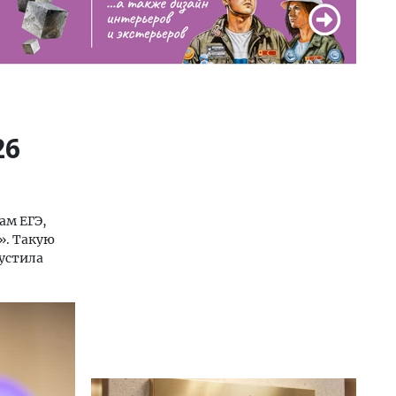
26
ам ЕГЭ,
». Такую
устила