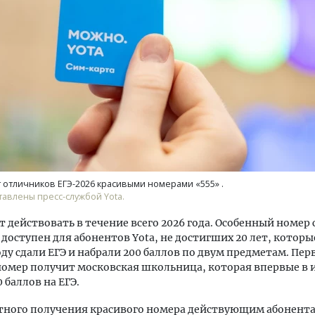
уровневые номера и вид на горы.
Ищем новые берега. Ген
м будет новый бутик-отель
«Жилищной инициативы»
кур» в Белокурихе
Гатилов — о том, как де
оставаться на плаву, ког
штормит
А И КВАРТИРЫ
 отличников ЕГЭ-2026 красивыми номерами «555» .
СТРОИТЕЛЬСТВО
авлены пресс-службой Yota.
т действовать в течение всего 2026 года. Особенный номер 
доступен для абонентов Yota, не достигших 20 лет, которы
ду сдали ЕГЭ и набрали 200 баллов по двум предметам. Пе
омер получит московская школьница, которая впервые в 
 баллов на ЕГЭ.
тного получения красивого номера действующим абонента