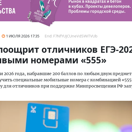
1 ИЮЛЯ 2026
17:35
Erid: F7NfYUJCUneVdSWiTVUb
 поощрит отличников ЕГЭ-20
ивыми номерами «555»
 2026 года, набравшие 200 баллов по любым двум предмет
учить специальные мобильные номера с комбинацией «555
у для отличников при поддержке Минпросвещения РФ зап