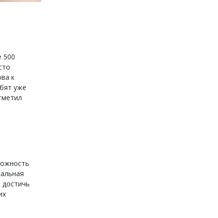
е 500
сто
ова к
ебят уже
тметил
можность
кальная
т достичь
их