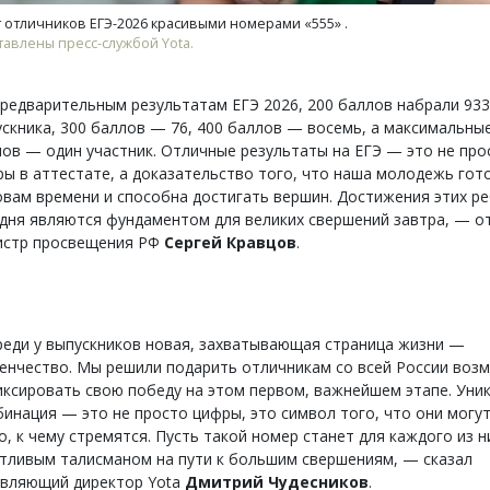
 отличников ЕГЭ-2026 красивыми номерами «555» .
авлены пресс-службой Yota.
редварительным результатам ЕГЭ 2026, 200 баллов набрали 933
скника, 300 баллов — 76, 400 баллов — восемь, а максимальны
ов — один участник. Отличные результаты на ЕГЭ — это не про
ы в аттестате, а доказательство того, что наша молодежь гот
вам времени и способна достигать вершин. Достижения этих р
дня являются фундаментом для великих свершений завтра, — о
истр просвещения РФ
Сергей Кравцов
.
еди у выпускников новая, захватывающая страница жизни —
енчество. Мы решили подарить отличникам со всей России воз
ксировать свою победу на этом первом, важнейшем этапе. Уни
инация — это не просто цифры, это символ того, что они могу
о, к чему стремятся. Пусть такой номер станет для каждого из н
тливым талисманом на пути к большим свершениям, — сказал
авляющий директор Yota
Дмитрий Чудесников
.