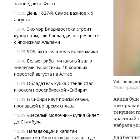
заповедника. Фото
День 1627-й. Самое важное к 9
14:35
августа
Экс-мэр Владивостока строит
13:40
курорт там, где Лапландия встречается
с Японскими Альпами
SOS: яхта села мель возле маяка
12:35
Двух
Каки
Белые грибы, читальный зал и
12:00
«Бел
«нелепые пушистики». 10 хороших
новостей августа на Алтае
ДОМ
Yota поощрит
Обладатель кубка Стэнли стал
11:35
Фото предост
игроком новосибирской «Сибири»
В Сибири идут поиски семьи,
Акция буде
11:05
пропавшей во время сплава
пятерками 
текущем го
«Веселый молочник» купил билет
10:35
красивый н
до Стамбула
набрала 500
Нападающий и капитан
10:05
«Вашингтон Кэпиталз» рассказал, где
Для беспла