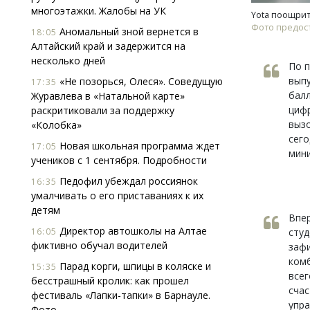
многоэтажки. Жалобы на УК
Yota поощрит
Фото предост
Аномальный зной вернется в
18:05
Алтайский край и задержится на
несколько дней
По п
выпу
«Не позорься, Олеся». Соведущую
17:35
балл
Журавлева в «Натальной карте»
цифр
раскритиковали за поддержку
вызо
«Колобка»
сего
Новая школьная программа ждет
17:05
мин
учеников с 1 сентября. Подробности
Педофил убеждал россиянок
16:35
умалчивать о его приставаниях к их
детям
Впер
Директор автошколы на Алтае
16:05
студ
фиктивно обучал водителей
зафи
комб
Парад корги, шпицы в коляске и
15:35
всег
бесстрашный кролик: как прошел
счас
фестиваль «Лапки-тапки» в Барнауле.
упр
Фото