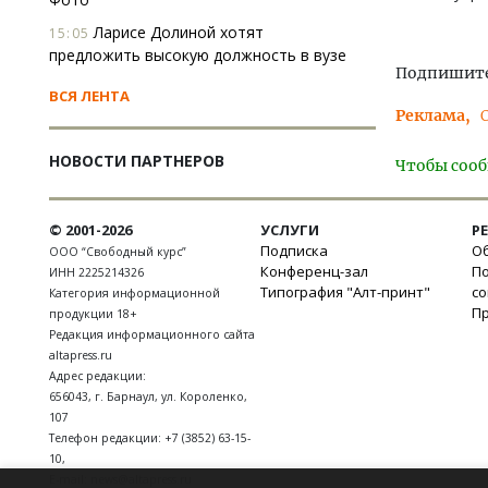
Ларисе Долиной хотят
15:05
предложить высокую должность в вузе
Подпишитес
ВСЯ ЛЕНТА
Реклама
НОВОСТИ ПАРТНЕРОВ
Чтобы сооб
© 2001-2026
УСЛУГИ
Р
Подписка
Об
ООО “Свободный курс”
Конференц-зал
П
ИНН 2225214326
Типография "Алт-принт"
с
Категория информационной
П
продукции 18+
Редакция информационного сайта
altapress.ru
Адрес редакции:
656043
,
г. Барнаул
,
ул. Короленко,
107
Телефон редакции:
+7 (3852) 63-15-
10
,
E-mail:
news@altapress.ru