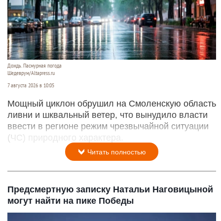
Дождь. Пасмурная погода
Шедеврум/Altapress.ru
7 августа 2026 в 10:05
Мощный циклон обрушил на Смоленскую область
ливни и шквальный ветер, что вынудило власти
ввести в регионе режим чрезвычайной ситуации
(ЧС) природного характера.
Читать полностью
Предсмертную записку Натальи Наговицыной
могут найти на пике Победы