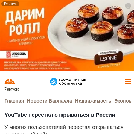
Реклама
To
F7
7 августа
Главная
Новости Барнаула
Недвижимость
Эконом
YouTube перестал открываться в России
У многих пользователей перестал открываться
популярный сайт.