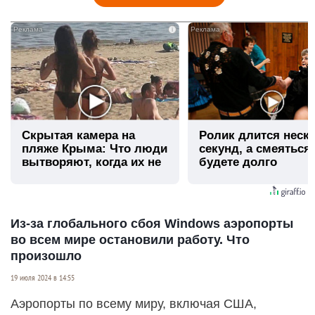
i
Скрытая камера на
Ролик длится неск
пляже Крыма: Что люди
секунд, а смеяться
вытворяют, когда их не
будете долго
видят...
Из-за глобального сбоя Windows аэропорты
во всем мире остановили работу. Что
произошло
19 июля 2024 в 14:55
Аэропорты по всему миру, включая США,