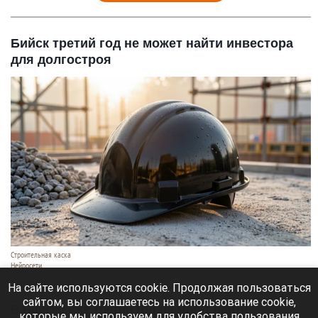
Бийск третий год не может найти инвестора
для долгостроя
Строительная каска
Нейросети
7 августа 2026 в 09:10
На сайте используются cookie. Продолжая пользоваться
сайтом, вы соглашаетесь на использование cookie,
В Бийске уже третий год не могут найти
которые мы используем для удобства пользования