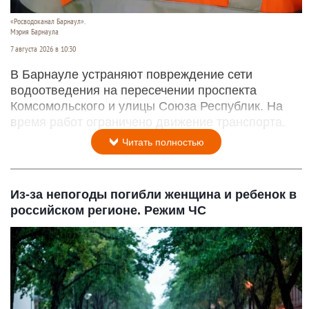
«Росводоканал Барнаул».
Мэрия Барнаула
7 августа 2026 в 10:30
В Барнауле устраняют повреждение сети
водоотведения на пересечении проспекта
Комсомольского и улицы Союза Республик. На
время работ ограничено движение транспорта.
Читать полностью
Из-за непогоды погибли женщина и ребенок в
российском регионе. Режим ЧС