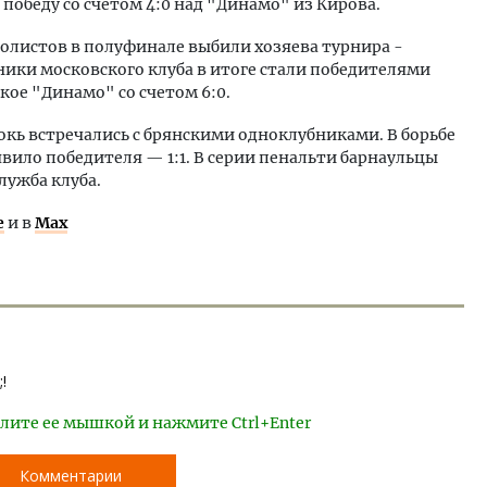
обеду со счетом 4:0 над "Динамо" из Кирова.
болистов в полуфинале выбили хозяева турнира -
нники московского клуба в итоге стали победителями
кое "Динамо" со счетом 6:0.
окь встречались с брянскими одноклубниками. В борьбе
явило победителя — 1:1. В серии пенальти барнаульцы
лужба клуба.
е
и в
Max
!
лите ее мышкой и нажмите Ctrl+Enter
Комментарии