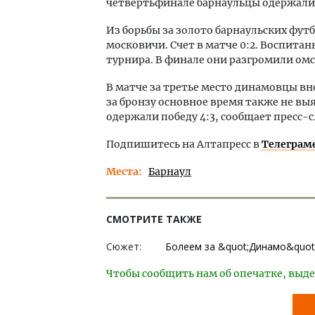
четвертьфинале барнаульцы одержали п
Из борьбы за золото барнаульских фут
московичи. Счет в матче 0:2. Воспита
турнира. В финале они разгромили омс
В матче за третье место динамовцы вн
за бронзу основное время также не вы
одержали победу 4:3, сообщает пресс-с
Подпишитесь на Алтапресс в
Телеграм
Места
Барнаул
СМОТРИТЕ ТАКЖЕ
Сюжет:
Болеем за &quot;Динамо&quot;
Чтобы сообщить нам об опечатке, выде