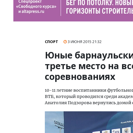
СПОРТ
3 ИЮНЯ 2015
21:32
Юные барнаульск
третье место на в
соревнованиях
10-11 летние воспитанники футбольног
ВТБ, который проводился среди акаде
Анатолия Подзорова вернулись домой 