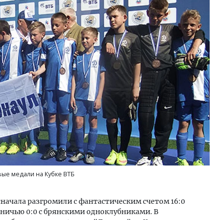
ость архитектурных идей.
Ищем новые берега. Ген
еральный директор компании
«Жилищной инициативы»
 — об эстетике городов,
Гатилов — о том, как де
дах в фасадах и развитии рынка
оставаться на плаву, ког
штормит
ОИТЕЛЬСТВО
СТРОИТЕЛЬСТВО
ые медали на Кубке ВТБ
начала разгромили с фантастическим счетом 16:0
вничью 0:0 с брянскими одноклубниками. В