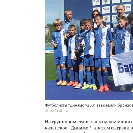
Архитектурный код начинается с
Смел
земли. Мощение крупноформатными
Ген
плитами становится новым
ЗИАС
стандартом благоустройства
трен
СТРОИТЕЛЬСТВО
СТР
Футболисты "Динамо"-2004 завоевали бронзов
http://fcdb.ru
На групповом этапе наши мальчишки с
казанское "Динамо", а затем сыграли 