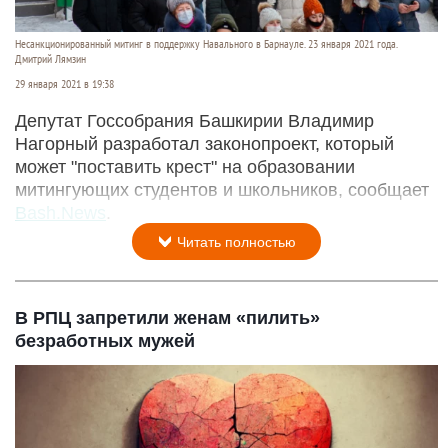
Несанкционированный митинг в поддержку Навального в Барнауле. 23 января 2021 года.
Дмитрий Лямзин
29 января 2021 в 19:38
Депутат Госсобрания Башкирии Владимир
Нагорный разработал законопроект, который
может "поставить крест" на образовании
митингующих студентов и школьников, сообщает
Bash.News
.
Читать полностью
В РПЦ запретили женам «пилить»
безработных мужей