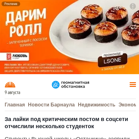
Реклама
To
F7
9 августа
Главная
Новости Барнаула
Недвижимость
Эконом
За лайки под критическим постом в соцсети
отчислили несколько студенток
Студенты Высшей школы «Останкино» заявили,