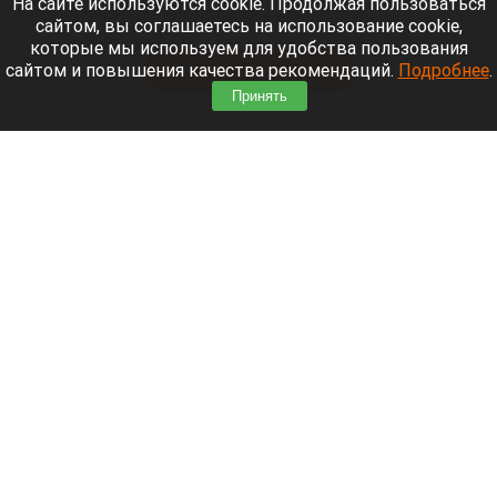
На сайте используются cookie. Продолжая пользоваться
Рассказываем о последних событиях
сайтом, вы соглашаетесь на использование cookie,
специальной военной операции на Украине.
которые мы используем для удобства пользования
сайтом и повышения качества рекомендаций.
Подробнее
.
Читать полностью
Принять
Экс-мэр Владивостока строит курорт там, где
Лапландия встречается с Японскими Альпами
Путешествие Хидэ Масуи по Японии.