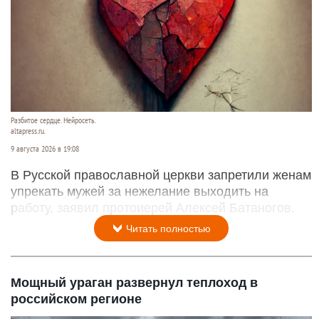
Разбитое сердце. Нейросеть.
altapress.ru.
9 августа 2026 в 19:08
В Русской православной церкви запретили женам
упрекать мужей за нежелание выходить на
работу, заявил протоиерей Алексей Батаногов.
Читать полностью
Мощный ураган развернул теплоход в
российском регионе