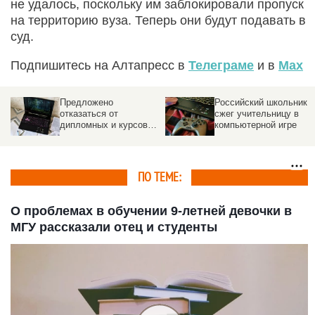
не удалось, поскольку им заблокировали пропуск
на территорию вуза. Теперь они будут подавать в
суд.
Подпишитесь на Алтапресс в
Телеграме
и в
Max
Российский школьник
Что не будет считатьс
сжег учительницу в
шпаргалкой на ЕГЭ.
х
компьютерной игре
Список
ПО ТЕМЕ:
О проблемах в обучении 9-летней девочки в
МГУ рассказали отец и студенты