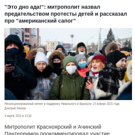
"Это дно ада!": митрополит назвал
предательством протесты детей и рассказал
про "американский сапог"
Несанкционированный митинг в поддержку Навального в Барнауле. 23 января 2021 года.
Дмитрий Лямзин
4 марта 2021 в 13:10
Митрополит Красноярский и Ачинский
Пантелеимон прокомментировал участие