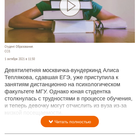
Студент. Образование.
СС0.
1 октября 2021 в 11:50
Девятилетняя москвичка-вундеркинд Алиса
Теплякова, сдавшая ЕГЭ, уже приступила к
занятиям дистанционно на психологическом
факультете МГУ. Однако юная студентка
столкнулась с трудностями в процессе обучения,
и теперь девочку могут отчислить из вуза из-за
низкой посещаемости.
Читать полностью