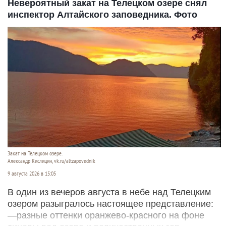
Невероятный закат на Телецком озере снял
инспектор Алтайского заповедника. Фото
Закат на Телецком озере.
Александр Кислицин, vk.ru/altzapovednik
9 августа 2026 в 15:05
В один из вечеров августа в небе над Телецким
озером разыгралось настоящее представление:
—разные оттенки оранжево-красного на фоне