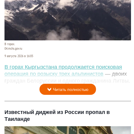
В горах.
04.mchs.gov.ru
9 августа 2026 в 16:05
В горах Кыргызстана продолжается поисковая
операция по розыску трех альпинистов
— двоих
граждан Белоруссии и одного гражданина Литвы.
Читать полностью
Известный диджей из России пропал в
Таиланде