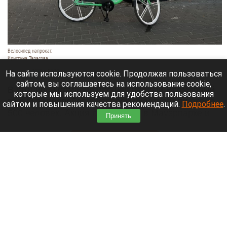
Велосипед напрокат.
Кристина Тарасова
10 августа 2026 в 09:30
На сайте используются cookie. Продолжая пользоваться
сайтом, вы соглашаетесь на использование cookie,
В столице Германии прошел первый Всемирный
которые мы используем для удобства пользования
голый велопробег, в котором участвовали около
сайтом и повышения качества рекомендаций.
Подробнее
.
500 человек. Акция стартовала в Мауэрпарке и
Принять
финишировала в правительственном квартале.
Читать полностью
Как зооуголок с курочками стал «Лесной
сказкой». Рассказываем историю
барнаульского зоопарка