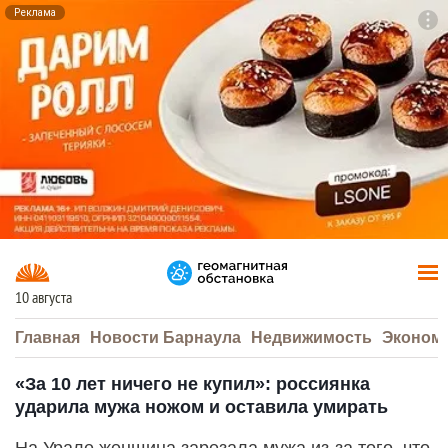
Реклама
To
F7
10 августа
Главная
Новости Барнаула
Недвижимость
Эконом
«За 10 лет ничего не купил»: россиянка
ударила мужа ножом и оставила умирать
На Урале женщина зарезала мужа из-за того, что