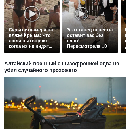
Скрытая камера на
Этот танец невесты
Р
пляже Крыма: Что
оставит вас без
н
люди вытворяют,
слов!
с
когда их не видят...
Пересмотрела 10
д
раз
Алтайский военный с шизофренией едва не
убил случайного прохожего