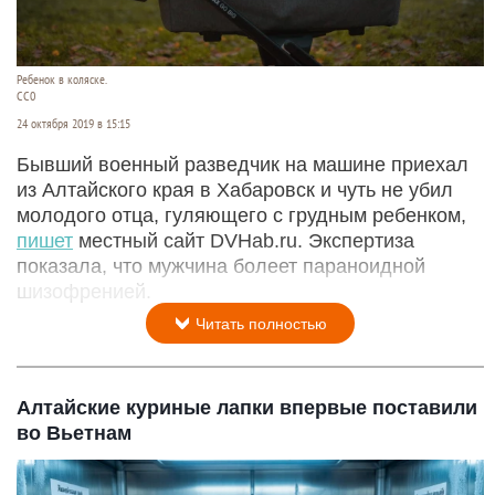
Ребенок в коляске.
СС0
24 октября 2019 в 15:15
Бывший военный разведчик на машине приехал
из Алтайского края в Хабаровск и чуть не убил
молодого отца, гуляющего с грудным ребенком,
пишет
местный сайт DVHab.ru. Экспертиза
показала, что мужчина болеет параноидной
шизофренией.
Читать полностью
Алтайские куриные лапки впервые поставили
во Вьетнам