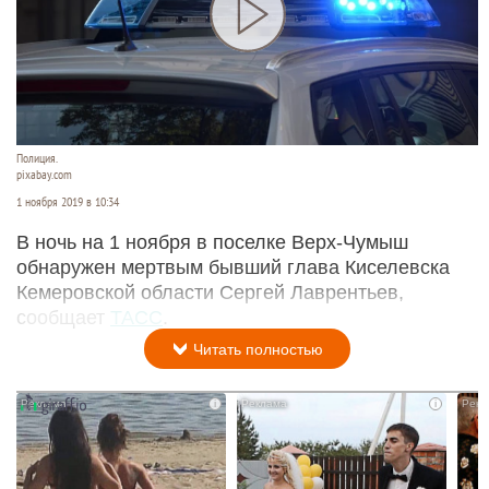
Полиция.
pixabay.com
1 ноября 2019 в 10:34
В ночь на 1 ноября в поселке Верх-Чумыш
обнаружен мертвым бывший глава Киселевска
Кемеровской области Сергей Лаврентьев,
сообщает
ТАСС
.
Читать полностью
i
i