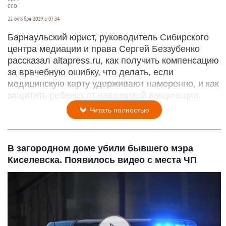
CCO
22 октября 2019 в 07:34
Барнаульский юрист, руководитель Сибирского
центра медиации и права Сергей Беззубенко
рассказал altapress.ru, как получить компенсацию
за врачебную ошибку, что делать, если
медицинскую карту удерживают намеренно, и как
защитить ребенка от навязчивой вакцинации.
Читать полностью
В загородном доме убили бывшего мэра
Киселевска. Появилось видео с места ЧП