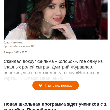
Олеся Иванченко.
Пресс-служба телеканала НТВ.
8 августа 2026 в 17:35
Скандал вокруг фильма «Колобок», где одну из
главных ролей сыграл Дмитрий Журавлев,
перекинулся на его коллегу в шоу «Натальная
карта» — Олесю Иванченко.
Читать полностью
Новая школьная программа ждет учеников с 1
сентября. Подробности