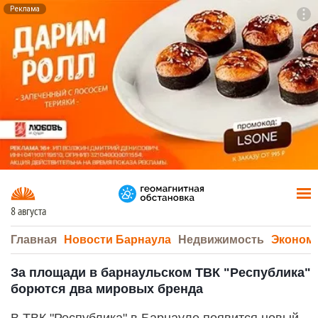
Реклама
To
F7
8 августа
Главная
Новости Барнаула
Недвижимость
Эконом
За площади в барнаульском ТВК "Республика"
борются два мировых бренда
В ТВК "Республика" в Барнауле появится новый