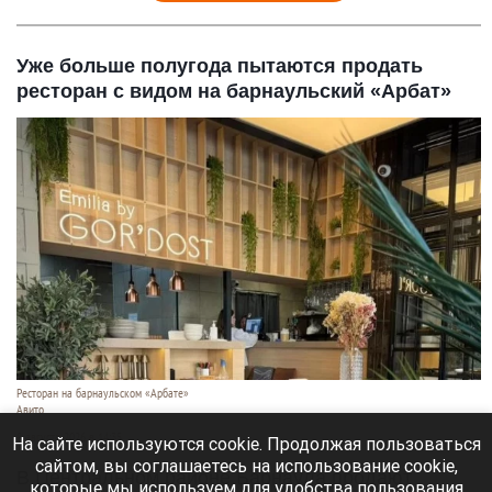
Уже больше полугода пытаются продать
ресторан с видом на барнаульский «Арбат»
Ресторан на барнаульском «Арбате»
Авито
8 августа 2026 в 14:35
На сайте используются cookie. Продолжая пользоваться
сайтом, вы соглашаетесь на использование cookie,
В Центральном районе Барнаула продают
которые мы используем для удобства пользования