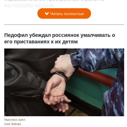
настоящему единым.
Читать полностью
Педофил убеждал россиянок умалчивать о
его приставаниях к их детям
Наручники. Арест.
Анна Зайкова