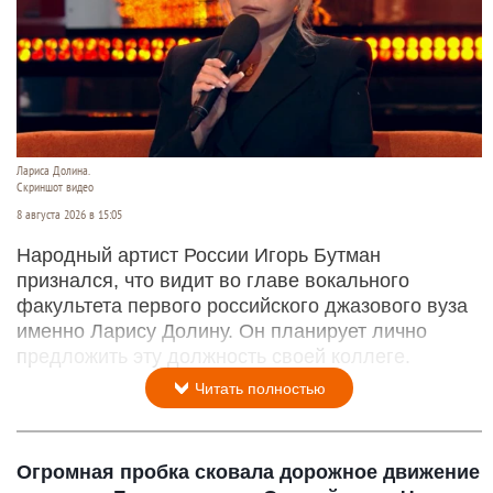
Лариса Долина.
Скриншот видео
8 августа 2026 в 15:05
Народный артист России Игорь Бутман
признался, что видит во главе вокального
факультета первого российского джазового вуза
именно Ларису Долину. Он планирует лично
предложить эту должность своей коллеге.
Читать полностью
Огромная пробка сковала дорожное движение