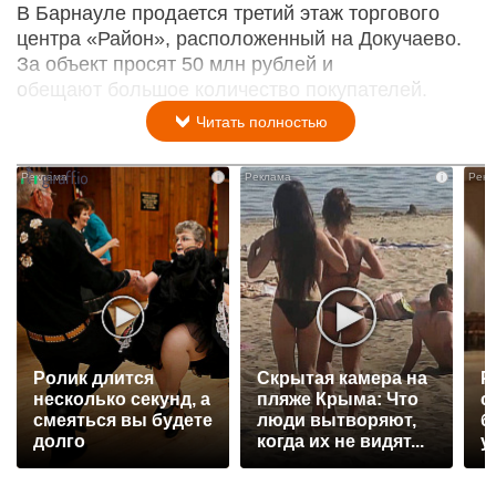
В Барнауле продается третий этаж торгового
центра «Район», расположенный на Докучаево.
За объект просят 50 млн рублей и
обещают большое количество покупателей.
Читать полностью
i
i
Ролик длится
Скрытая камера на
Р
несколько секунд, а
пляже Крыма: Что
с
смеяться вы будете
люди вытворяют,
б
долго
когда их не видят...
у