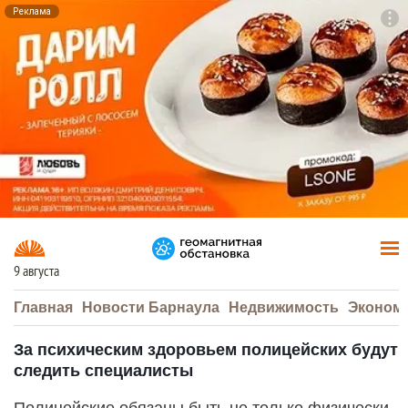
Реклама
To
F7
9 августа
Главная
Новости Барнаула
Недвижимость
Эконом
За психическим здоровьем полицейских будут
следить специалисты
Полицейские обязаны быть не только физически