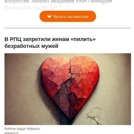
вопросом, заявил академик РАН Геннадий
Онищенко, сообщает
ТАСС
.
Читать полностью
В РПЦ запретили женам «пилить»
безработных мужей
Разбитое сердце. Нейросеть.
altapress.ru.