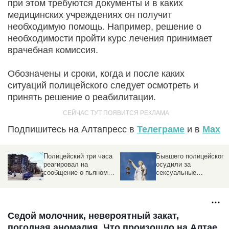
при этом требуются документы и в каких
медицинских учреждениях он получит
необходимую помощь. Например, решение о
необходимости пройти курс лечения принимает
врачебная комиссия.
Обозначены и сроки, когда и после каких
ситуаций полицейского следует осмотреть и
принять решение о реабилитации.
Подпишитесь на Алтапресс в
Телеграме
и в
Max
Полицейский три часа
Бывшего полицейского
реагировал на
осудили за
сообщение о пьяном
сексуальные
водителе, сбившем
преступления против
насмерть мальчика
детей
Седой молочник, невероятный закат,
погодная аномалия. Что произошло на Алтае