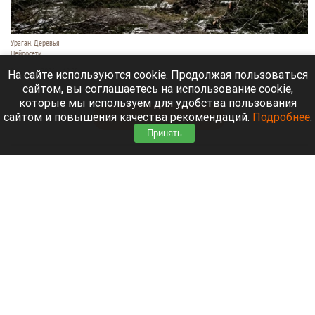
Ураган. Деревья
Нейросети
9 августа 2026 в 18:35
На сайте используются cookie. Продолжая пользоваться
сайтом, вы соглашаетесь на использование cookie,
Мощный ураган бушует в Самарской области.
которые мы используем для удобства пользования
сайтом и повышения качества рекомендаций.
Подробнее
.
Читать полностью
Принять
Москвичей призвали оставаться дома