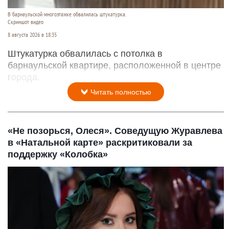
В барнаульской многоэтажке обвалилась штукатурка.
Скриншот видео
8 августа 2026 в 18:35
Штукатурка обвалилась с потолка в
барнаульской квартире, расположенной в центре
города.
Читать полностью
«Не позорься, Олеся». Соведущую Журавлева
в «Натальной карте» раскритиковали за
поддержку «Колобка»