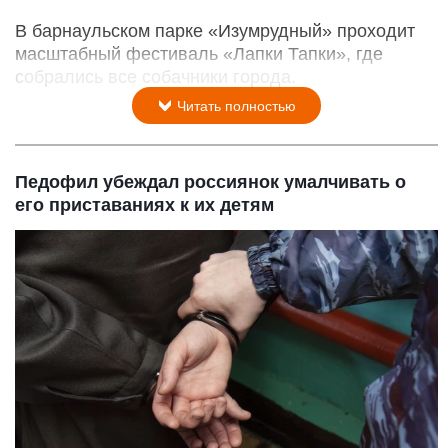
В барнаульском парке «Изумрудный» проходит
масштабный фестиваль «Лапки Тапки», где
собрались все собачники города.
Читать полностью
Педофил убеждал россиянок умалчивать о
его приставаниях к их детям