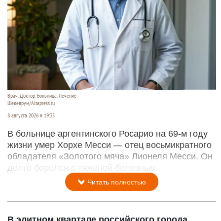
Врач. Доктор. Больница. Лечение
Шедеврум/Altapress.ru
8 августа 2026 в 19:35
В больнице аргентинского Росарио на 69-м году
жизни умер Хорхе Месси — отец восьмикратного
обладателя «Золотого мяча» Лионеля Месси. Он
долго боролся с тяжелой болезнью.
Читать полностью
В элитном квартале российского города