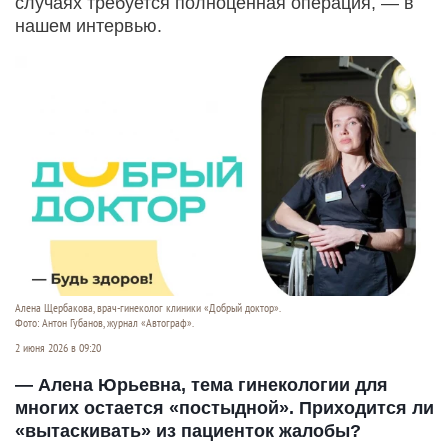
случаях требуется полноценная операция, — в
нашем интервью.
Алена Щербакова, врач-гинеколог клиники «Добрый доктор».
Фото: Антон Губанов, журнал «Автограф».
2 июня 2026 в 09:20
— Алена Юрьевна, тема гинекологии для
многих остается «постыдной». Приходится ли
«вытаскивать» из пациенток жалобы?