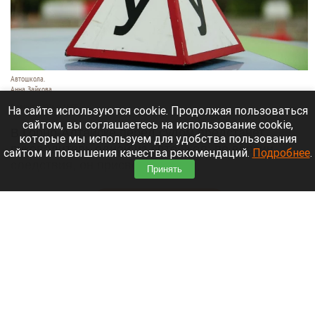
Автошкола.
Анна Зайкова
8 августа 2026 в 16:05
На сайте используются cookie. Продолжая пользоваться
сайтом, вы соглашаетесь на использование cookie,
В Горно-Алтайске перед судом предстанет
которые мы используем для удобства пользования
руководитель одной из автошкол: по версии
сайтом и повышения качества рекомендаций.
Подробнее
.
следствия, он присвоил деньги,
Принять
воспользовавшись полномочиями.
Читать полностью
Ларисе Долиной хотят предложить высокую
должность в вузе