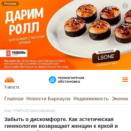
Реклама
To
F7
9 августа
Главная
Новости Барнаула
Недвижимость
Эконом
Erid: F7NfYUJCUneVcwkGKkaC
Забыть о дискомфорте. Как эстетическая
гинекология возвращает женщин к яркой и