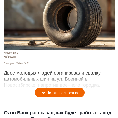
Колесо, шина
Нейросети
6 августа 2026 в 22:20
Двое молодых людей организовали свалку
автомобильных шин на ул. Военной в
Новосибирске, напротив военного городка.
Читать полностью
Ozon Банк рассказал, как будет работать под