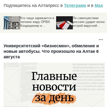
Подпишитесь на Алтапресс в
Телеграме
и в
Max
Кто чаще заражается в
По самочувствию
летнюю жару ОРВИ.
россиян ударит волна
Кондиционер и
острой вирусной
факторы риска
инфекции и ОРВИ
Университетский «бизнесмен», обмеление и
новые автобусы. Что произошло на Алтае 6
августа