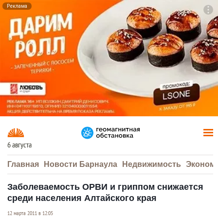
Реклама
To
F7
6 августа
Главная
Новости Барнаула
Недвижимость
Эконом
Заболеваемость ОРВИ и гриппом снижается
среди населения Алтайского края
12 марта 2011 в 12:05