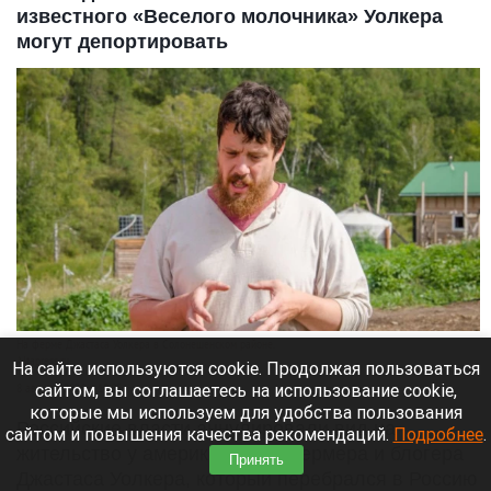
известного «Веселого молочника» Уолкера
могут депортировать
На ферме Джастаса Уолкера в Солонешенском районе.
Altapress.ru
На сайте используются cookie. Продолжая пользоваться
сайтом, вы соглашаетесь на использование cookie,
8 августа 2026 в 10:05
которые мы используем для удобства пользования
Российские власти аннулировали вид на
сайтом и повышения качества рекомендаций.
Подробнее
.
жительство у американского фермера и блогера
Принять
Джастаса Уолкера, который перебрался в Россию