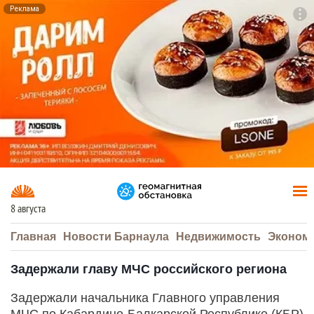
Реклама
To
F7
8 августа
Главная
Новости Барнаула
Недвижимость
Эконом
Задержали главу МЧС российского региона
Задержали начальника Главного управления
МЧС по Кабардино-Балкарской Республике (КБР)