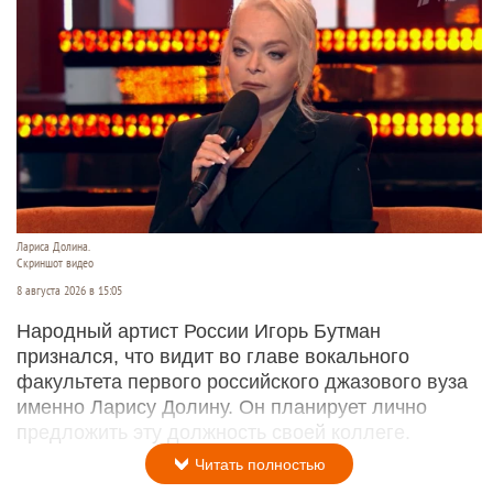
Лариса Долина.
Скриншот видео
8 августа 2026 в 15:05
Народный артист России Игорь Бутман
признался, что видит во главе вокального
факультета первого российского джазового вуза
именно Ларису Долину. Он планирует лично
предложить эту должность своей коллеге.
Читать полностью