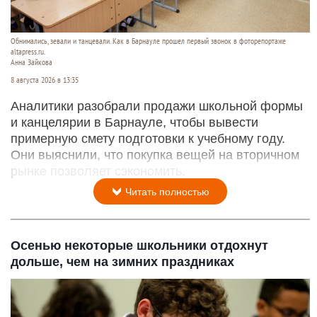
Обнимались, зевали и танцевали. Как в Барнауле прошел первый звонок в фоторепортаже
altapress.ru.
Анна Зайкова
8 августа 2026 в 13:35
Аналитики разобрали продажи школьной формы
и канцелярии в Барнауле, чтобы вывести
примерную смету подготовки к учебному году.
Они выяснили, что покупка вещей на вторичном
рынке позволяет сэкономить.
Читать полностью
Осенью некоторые школьники отдохнут
дольше, чем на зимних праздниках