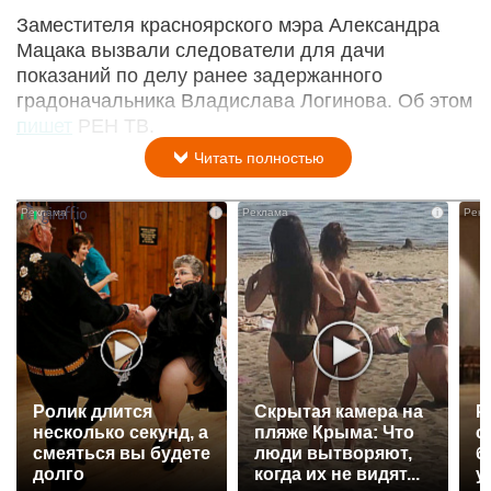
Заместителя красноярского мэра Александра
Мацака вызвали следователи для дачи
показаний по делу ранее задержанного
градоначальника Владислава Логинова. Об этом
пишет
РЕН ТВ.
Читать полностью
i
i
Ролик длится
Скрытая камера на
Р
несколько секунд, а
пляже Крыма: Что
с
смеяться вы будете
люди вытворяют,
б
долго
когда их не видят...
у