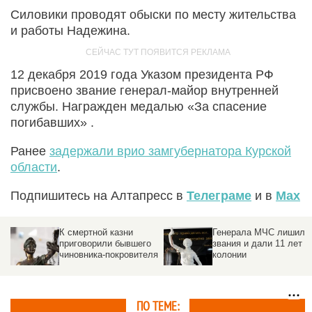
Силовики проводят обыски по месту жительства
и работы Надежина.
12 декабря 2019 года Указом президента РФ
присвоено звание генерал-майор внутренней
службы. Награжден медалью «За спасение
погибавших» .
Ранее
задержали врио замгубернатора Курской
области
.
Подпишитесь на Алтапресс в
Телеграме
и в
Max
К смертной казни
Генерала МЧС лишили
приговорили бывшего
звания и дали 11 лет
чиновника-покровителя
колонии
ПО ТЕМЕ: