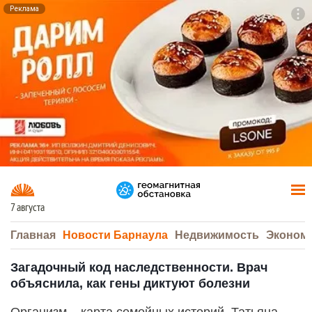
Реклама
To
F7
7 августа
Главная
Новости Барнаула
Недвижимость
Эконом
Загадочный код наследственности. Врач
объяснила, как гены диктуют болезни
Организм – карта семейных историй. Татьяна