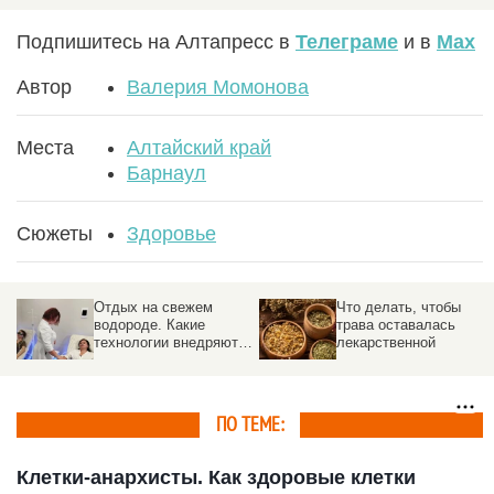
Подпишитесь на Алтапресс в
Телеграме
и в
Max
Автор
Валерия Момонова
Места
Алтайский край
Барнаул
Сюжеты
Здоровье
Отдых на свежем
Что делать, чтобы
водороде. Какие
трава оставалась
технологии внедряют в
лекарственной
санаториях Белокурихи
ПО ТЕМЕ:
Клетки-анархисты. Как здоровые клетки