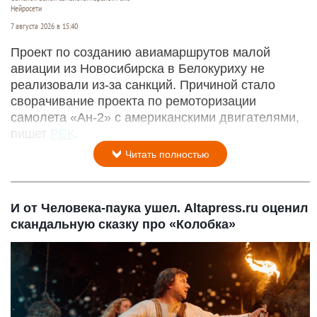
Нейросети
7 августа 2026 в 15:40
Проект по созданию авиамаршрутов малой
авиации из Новосибирска в Белокуриху не
реализовали из-за санкций. Причиной стало
сворачивание проекта по ремоторизации
самолета «Ан-2» с американскими двигателями,
пишет
РБК
.
Читать полностью
И от Человека-паука ушел. Altapress.ru оценил
скандальную сказку про «Колобка»