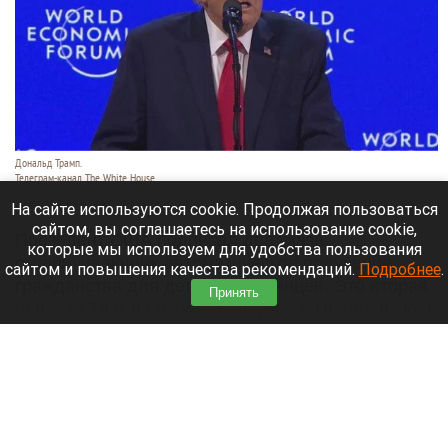
Дональд Трамп.
Телеграм-канал The White House
7 августа 2026 в 14:40
На сайте используются cookie. Продолжая пользоваться
сайтом, вы соглашаетесь на использование cookie,
Президент США подписал два указа,
которые мы используем для удобства пользования
ограничивающих автоматическое получение
сайтом и повышения качества рекомендаций.
Подробнее
.
гражданства для детей иностранцев. Это вторая
Принять
попытка Трампа изменить норму, закрепленную в
Конституции, пишет
РБК
.
Читать полностью
Известная блогерша разбилась насмерть во