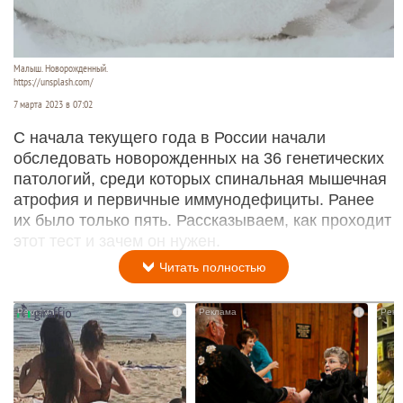
Малыш. Новорожденный.
https://unsplash.com/
7 марта 2023 в 07:02
C начала текущего года в России начали
обследовать новорожденных на 36 генетических
патологий, среди которых спинальная мышечная
атрофия и первичные иммунодефициты. Ранее
их было только пять. Рассказываем, как проходит
этот тест и зачем он нужен.
Читать полностью
i
i