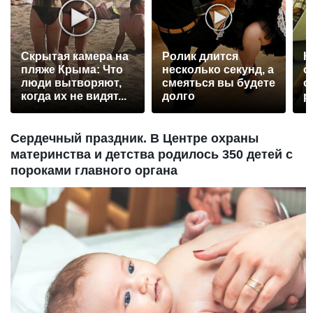
Скрытая камера на
Ролик длится
К
пляже Крыма: Что
несколько секунд, а
о
люди вытворяют,
смеяться вы будете
о
когда их не видят...
долго
р
Сердечный праздник. В Центре охраны
материнства и детства родилось 350 детей с
пороками главного органа