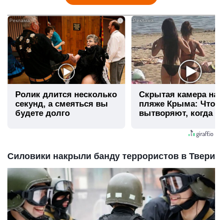
i
Ролик длится несколько
Скрытая камера на
секунд, а смеяться вы
пляже Крыма: Что
будете долго
вытворяют, когда и
видят...
Силовики накрыли банду террористов в Твери