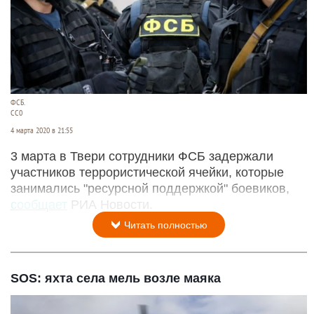
ФСБ.
СС0
4 марта 2020 в 21:55
3 марта в Твери сотрудники ФСБ задержали
участников террористической ячейки, которые
занимались "ресурсной поддержкой" боевиков,
сообщает
РИА Новости.
Читать полностью
SOS: яхта села мель возле маяка