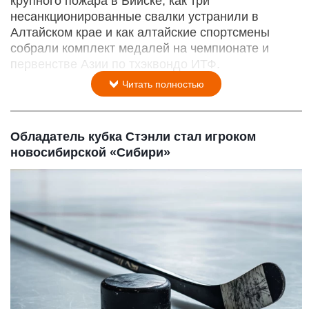
крупного пожара в Бийске, как три
несанкционированные свалки устранили в
Алтайском крае и как алтайские спортсмены
собрали комплект медалей на чемпионате и
первенстве Азии по тхэквондо ИТФ.
Читать полностью
Обладатель кубка Стэнли стал игроком
новосибирской «Сибири»