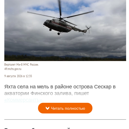
Вертолет Ми-8 МЧС России.
49.mchs.gov.ru
9 августа 2026 в 12:35
Яхта села на мель в районе острова Сескар в
акватории Финского залива, пишет
«Коммерсантъ»
.
Читать полностью