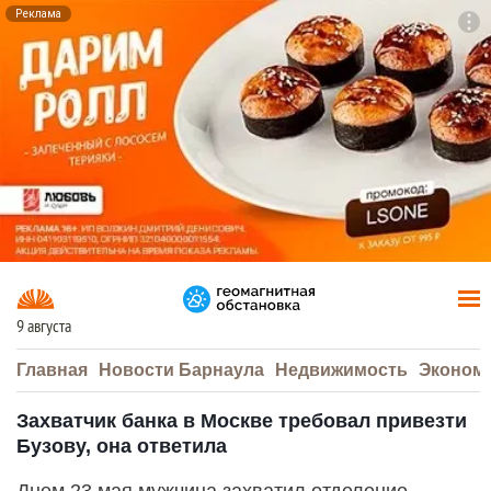
Реклама
To
F7
9 августа
Главная
Новости Барнаула
Недвижимость
Эконом
Захватчик банка в Москве требовал привезти
Бузову, она ответила
Днем 23 мая мужчина захватил отделение