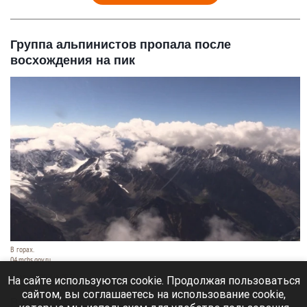
Группа альпинистов пропала после
восхождения на пик
В горах.
04.mchs.gov.ru
9 августа 2026 в 09:35
На сайте используются cookie. Продолжая пользоваться
сайтом, вы соглашаетесь на использование cookie,
В Кыргызстане ищут пропавшую группу