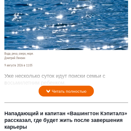
Вода, река, озеро, море.
Дмитрий Лямзин
9 августа 2026 в 11:05
Уже несколько суток идут поиски семьи с
восьмилетним ребенком.
Читать полностью
Нападающий и капитан «Вашингтон Кэпиталз»
рассказал, где будет жить после завершения
карьеры