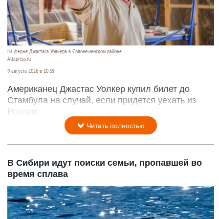
На ферме Джастаса Уолкера в Солонешенском районе.
Altapress.ru
9 августа 2026 в 10:35
Американец Джастас Уолкер купил билет до
Стамбула на случай, если придется уехать из
России.
Читать полностью
В Сибири идут поиски семьи, пропавшей во
время сплава