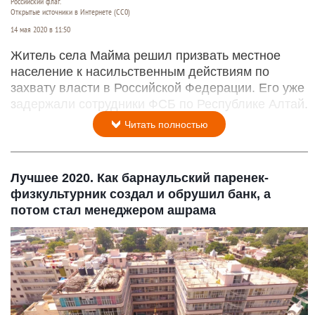
Российский флаг.
Открытые источники в Интернете (СС0)
14 мая 2020 в 11:50
Житель села Майма решил призвать местное
население к насильственным действиям по
захвату власти в Российской Федерации. Его уже
задержали сотрудники ФСБ по Республике Алтай.
Читать полностью
Лучшее 2020. Как барнаульский паренек-
физкультурник создал и обрушил банк, а
потом стал менеджером ашрама