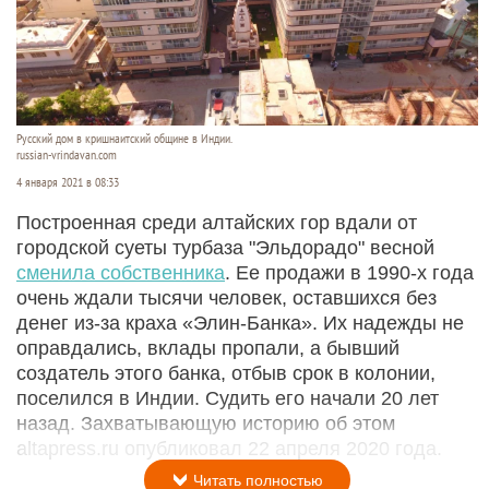
Русский дом в кришнаитский общине в Индии.
russian-vrindavan.com
4 января 2021 в 08:33
Построенная среди алтайских гор вдали от
городской суеты турбаза "Эльдорадо" весной
сменила собственника
. Ее продажи в 1990-х года
очень ждали тысячи человек, оставшихся без
денег из-за краха «Элин-Банка». Их надежды не
оправдались, вклады пропали, а бывший
создатель этого банка, отбыв срок в колонии,
поселился в Индии. Судить его начали 20 лет
назад. Захватывающую историю об этом
altapress.ru опубликовал 22 апреля 2020 года.
Читать полностью