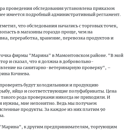
ра проведения обследования установлена приказом
а нее имеется подробный административный регламент.
тметил, что обследования начались с торговых точек,
попасть в магазины гораздо проще, чем на
вка, переработка, хранение, перевозка продуктов и
 точка фирмы "Марина" в Мамонтовском районе. "В мой
ор и сказал, что я должна в добровольно-
вление на санитарно-ветеринарную проверку", –
рина Кочнева.
проверять будут холодильники и продукцию
рыбу, яйцо и соответствующие полуфабрикаты. Цена
с такого рода проверками никогда не приходили. И
я нужны, мне непонятно. Ведь мы получаем
сленные продукты. За каждое из них платим 90
а.
"Марина", к другим предпринимателям, торгующим