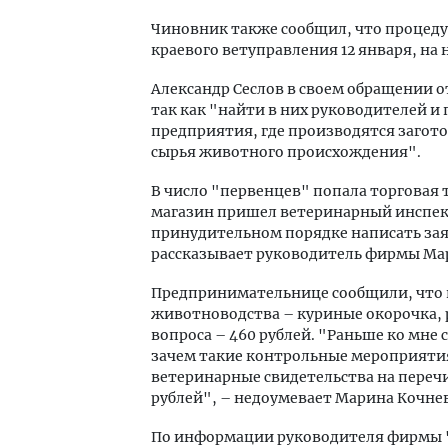
Чиновник также сообщил, что процеду
краевого ветуправления 12 января, н
Александр Сеслов в своем обращении о
так как "найти в них руководителей и 
предприятия, где производятся загото
сырья животного происхождения".
В число "первенцев" попала торговая
магазин пришел ветеринарный инспект
принудительном порядке написать зая
рассказывает руководитель фирмы
Ма
Предпринимательнице сообщили, что 
животноводства – куриные окорочка, 
вопроса – 460 рублей. "Раньше ко мне 
зачем такие контрольные мероприяти
ветеринарные свидетельства на перечи
рублей", – недоумевает Марина Кочнев
По информации руководителя фирмы 