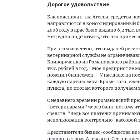
Дорогое удовольствие
Как пояснила г-жа Агеева, средства, 
направляются в консолидированный б
2008 году в крае было выдано 6,2 тыс
Нетрудно подсчитать, что это принесл
При этом известно, что выдачей реги
ветеринарной службы не ограничива
Криворученко
из Романовского района
тыс. рублей в год. "Мое предприятие 
пояснил бизнесмен. – У нас даже на п
каждую партию мяса. Кроме того, еже
пункта, по итогам которого получаем 
С недавнего времени романовский пре
"ветеринарами" через банк, потому ч
средств. "Ведь все платежи принимают
использования контрольно-кассовой т
Представители бизнес-сообщества не
недовольством. Александр Сеслов пре