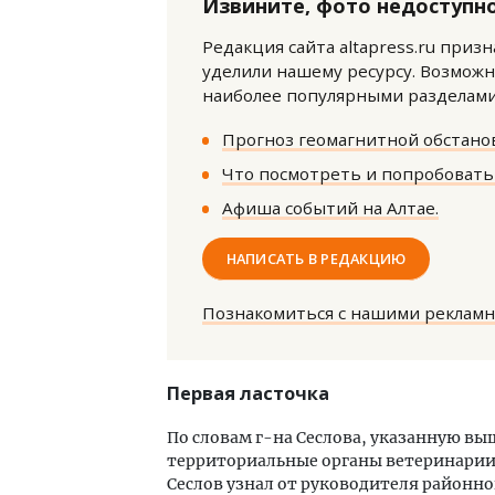
Извините, фото недоступно
Редакция сайта altapress.ru приз
уделили нашему ресурсу. Возможн
наиболее популярными разделами 
Прогноз геомагнитной обстанов
Что посмотреть и попробовать 
Ище
Афиша событий на Алтае.
«Жи
Гати
оста
НАПИСАТЬ В РЕДАКЦИЮ
што
СТР
Познакомиться с нашими реклам
Первая ласточка
По словам г-на Сеслова, указанную в
территориальные органы ветеринарии. 
Сеслов узнал от руководителя районн