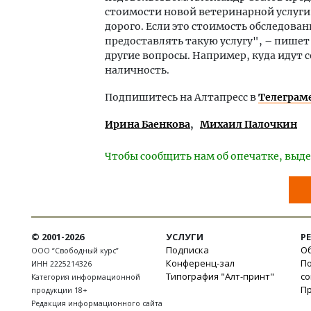
стоимости новой ветеринарной услуги.
дорого. Если это стоимость обследова
предоставлять такую услугу", – пишет
другие вопросы. Например, куда идут 
наличность.
Подпишитесь на Алтапресс в
Телеграм
Ирина Баенкова
Михаил Палочкин
Чтобы сообщить нам об опечатке, выде
© 2001-2026
УСЛУГИ
Р
Подписка
Об
ООО “Свободный курс”
Конференц-зал
П
ИНН 2225214326
Типография "Алт-принт"
с
Категория информационной
П
продукции 18+
Редакция информационного сайта