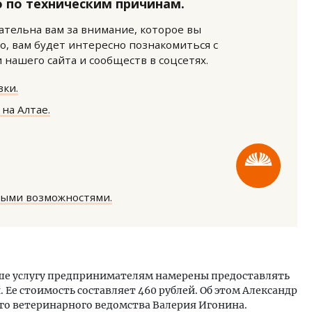
 по техническим причинам.
нательна вам за внимание, которое вы
о, вам будет интересно познакомиться с
нашего сайта и сообществ в соцсетях.
ки.
на Алтае.
м новые берега. Гендиректор
Двухуровневые номера и в
лищной инициативы» Юрий
Каким будет новый бутик
лов — о том, как девелоперу
«Белкур» в Белокурихе
ваться на плаву, когда рынок
рмит
ДОМА И КВАРТИРЫ
ОИТЕЛЬСТВО
ными возможностями.
ыше услугу предпринимателям намерены предоставлять
Ее стоимость составляет 460 рублей. Об этом Александр
ого ветеринарного ведомства
Валерия Игонина
.