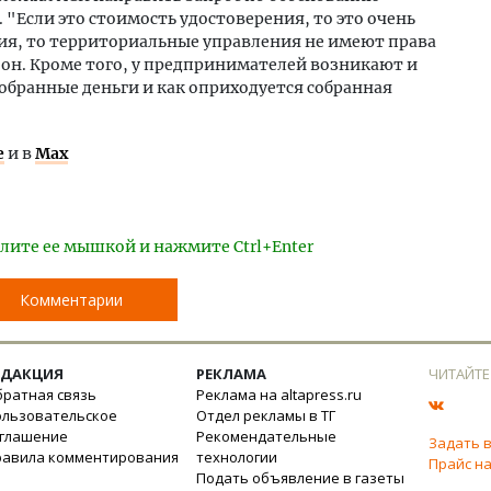
 "Если это стоимость удостоверения, то это очень
ния, то территориальные управления не имеют права
 он. Кроме того, у предпринимателей возникают и
собранные деньги и как оприходуется собранная
е
и в
Max
лите ее мышкой и нажмите Ctrl+Enter
Комментарии
ЕДАКЦИЯ
РЕКЛАМА
ЧИТАЙТЕ
ратная связь
Реклама на altapress.ru
ользовательское
Отдел рекламы в ТГ
оглашение
Рекомендательные
Задать 
равила комментирования
технологии
Прайс на
Подать объявление в газеты