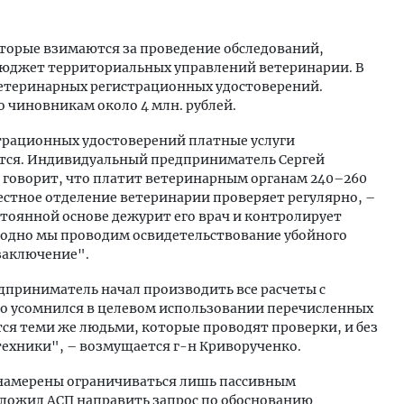
которые взимаются за проведение обследований,
юджет территориальных управлений ветеринарии. В
. ветеринарных регистрационных удостоверений.
о чиновникам около 4 млн. рублей.
страционных удостоверений платные услуги
ются. Индивидуальный предприниматель
Сергей
 говорит, что платит ветеринарным органам 240–260
местное отделение ветеринарии проверяет регулярно, –
остоянной основе дежурит его врач и контролирует
годно мы проводим освидетельствование убойного
заключение".
дприниматель начал производить все расчеты с
то усомнился в целевом использовании перечисленных
ся теми же людьми, которые проводят проверки, и без
ехники", – возмущается г-н Криворученко.
 намерены ограничиваться лишь пассивным
дложил АСП направить запрос по обоснованию