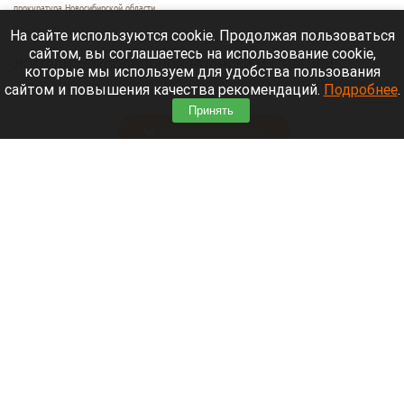
прокуратура Новосибирской области
7 августа 2026 в 20:15
На сайте используются cookie. Продолжая пользоваться
сайтом, вы соглашаетесь на использование cookie,
Жители микрорайонов Родники и Снегири
которые мы используем для удобства пользования
обеспокоены планами возможной ликвидации
сайтом и повышения качества рекомендаций.
Подробнее
.
озера Спартак.
Принять
Читать полностью
В Барнауле застройщик уничтожил
многолетние деревья. Фото