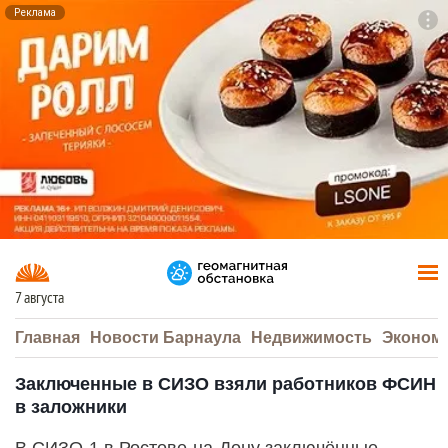
Реклама
To
F7
7 августа
Главная
Новости Барнаула
Недвижимость
Эконом
Заключенные в СИЗО взяли работников ФСИН
в заложники
В СИЗО-1 в Ростове-на-Дону заключённые