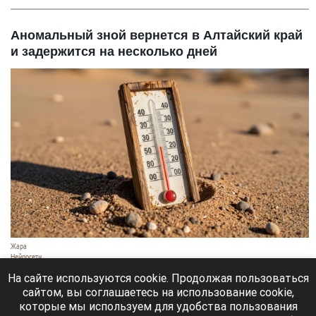
Аномальный зной вернется в Алтайский край
и задержится на несколько дней
Жара
Нейросети
8 августа 2026 в 18:05
На сайте используются cookie. Продолжая пользоваться
сайтом, вы соглашаетесь на использование cookie,
Синоптики предупреждают, что с 9 по 13 августа
которые мы используем для удобства пользования