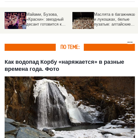
Майами, Бузова,
Маслята в багажниках
«Краски»: звездный
и лукошках, белые
десант готовится к
пузатые: алтайские
выступлениям на
грибники показали сво
Алтае
трофеи
ПО ТЕМЕ:
Как водопад Корбу «наряжается» в разные
времена года. Фото