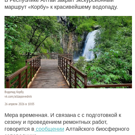
маршрут «Корбу» к красивейшему водопаду.
Водопад Корбу.
vk.com/altzapovednik
26 апреля 2026 в 10:05
Мера временная. И связана с с подготовкой к
сезону и проведением ремонтных работ,
говорится в
сообщении
Алтайского биосферного