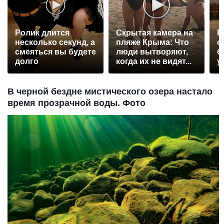
Ролик длится
Скрытая камера на
Р
несколько секунд, а
пляже Крыма: Что
с
смеяться вы будете
люди вытворяют,
б
долго
когда их не видят...
у
В черной бездне мистического озера настало
время прозрачной воды. Фото