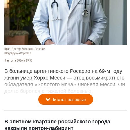
Врач. Доктор. Больница. Лечение
Шедеврум/Altapress.ru
8 августа 2026 в 19:35
В больнице аргентинского Росарио на 69-м году
жизни умер Хорхе Месси — отец восьмикратного
обладателя «Золотого мяча» Лионеля Месси. Он
долго боролся с тяжелой болезнью.
Читать полностью
В элитном квартале российского города
накрыли притон-лабиринт