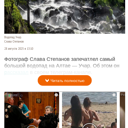
Водопад Учар.
Слава Степанов
28 августа 2025 в 13:10
Фотограф Слава Степанов запечатлел самый
большой водопад на Алтае — Учар. Об этом он
рассказал
в своем телеграм-канале.
Читать полностью
i
i