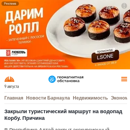
Реклама
To
F7
9 августа
Главная
Новости Барнаула
Недвижимость
Эконом
Закрыли туристический маршрут на водопад
Корбу. Причина
В Республике Алтай закрыт экскурсионный