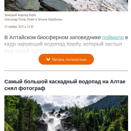
Замерший водопад Корбу
Александр Лотов, Роман и Татьяна Воробьевы
13 ноября 2025 в 13:30
В Алтайском биосферном заповеднике
поймали
в
кадр чарующий водопад Корбу, который застыл
под силой суровых морозов.
Читать полностью
Самый большой каскадный водопад на Алтае
снял фотограф