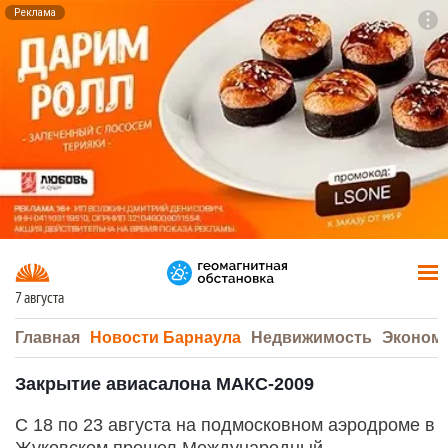
Реклама
To
F7
7 августа
Главная
Новости Барнаула
Недвижимость
Эконом
Закрытие авиасалона МАКС-2009
С 18 по 23 августа на подмосковном аэродроме в
Жуковском прошел Международный