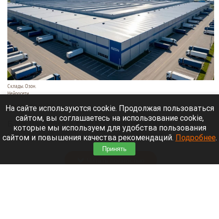
Склады. Озон.
Нейросети
6 августа 2026 в 22:00
На сайте используются cookie. Продолжая пользоваться
сайтом, вы соглашаетесь на использование cookie,
Банк работает в стандартном режиме, и
которые мы используем для удобства пользования
британские санкции не влияют на его
сайтом и повышения качества рекомендаций.
Подробнее
.
деятельность.
Принять
Читать полностью
Больница и медучреждения на Алтае
получили пять новых автомобилей