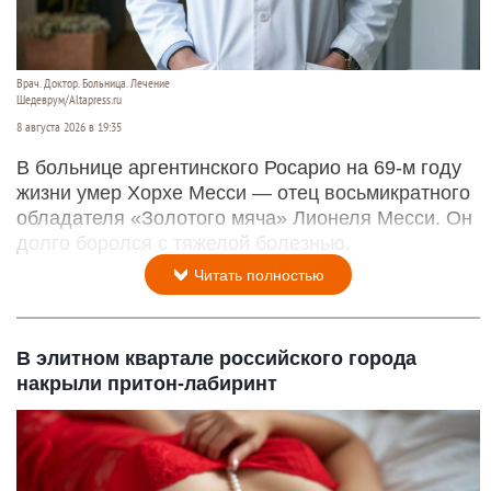
Врач. Доктор. Больница. Лечение
Шедеврум/Altapress.ru
8 августа 2026 в 19:35
В больнице аргентинского Росарио на 69-м году
жизни умер Хорхе Месси — отец восьмикратного
обладателя «Золотого мяча» Лионеля Месси. Он
долго боролся с тяжелой болезнью.
Читать полностью
В элитном квартале российского города
накрыли притон-лабиринт