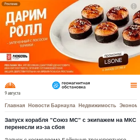
Реклама
To
F7
9 августа
Главная
Новости Барнаула
Недвижимость
Эконом
Запуск корабля "Союз МС" с экипажем на МКС
перенесли из-за сбоя
Запуск с космодрома Байконур транспортного