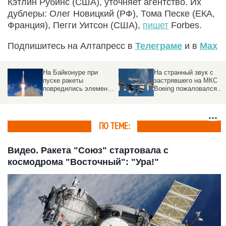
Кэтлин Рубинс (США), уточняет агентство. Их
дублеры: Олег Новицкий (РФ), Тома Песке (ЕКА,
Франция), Пегги Уитсон (США),
пишет
Forbes.
Подпишитесь на Алтапресс в
Телеграме
и в
Max
На Байконуре при
На странный звук с
пуске ракеты
застрявшего на МКС
повредились элементы
Boeing пожаловался
стартового стола
астронавт
ПО ТЕМЕ:
Видео. Ракета "Союз" стартовала с
космодрома "Восточный": "Ура!"