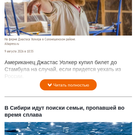
На ферме Джастаса Уолкера в Солонешенском районе.
Altapress.ru
9 августа 2026 в 10:35
Американец Джастас Уолкер купил билет до
Стамбула на случай, если придется уехать из
России.
Читать полностью
В Сибири идут поиски семьи, пропавшей во
время сплава