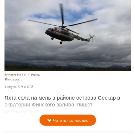
Вертолет Ми-8 МЧС России.
49.mchs.gov.ru
9 августа 2026 в 12:35
Яхта села на мель в районе острова Сескар в
акватории Финского залива, пишет
«Коммерсантъ»
.
Читать полностью