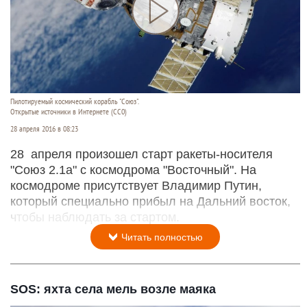
Пилотируемый космический корабль "Союз".
Открытые источники в Интернете (СС0)
28 апреля 2016 в 08:23
28 апреля произошел старт ракеты-носителя
"Союз 2.1а" с космодрома "Восточный". На
космодроме присутствует Владимир Путин,
который специально прибыл на Дальний восток,
чтобы наблюдать за стартом.
Читать полностью
SOS: яхта села мель возле маяка