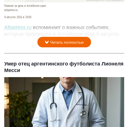
Главное за день в Алтайском крае.
altapress.ru.
8 августа 2026 в 20:05
Altapress.ru
вспоминает о важных событиях,
которые произошли в Алтайском крае 8 августа.
Читать полностью
Умер отец аргентинского футболиста Лионеля
Месси