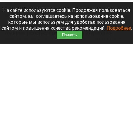
Олеся Иванченко.
Пресс-служба телеканала НТВ.
На сайте используются cookie. Продолжая пользоваться
сайтом, вы соглашаетесь на использование cookie,
8 августа 2026 в 17:35
которые мы используем для удобства пользования
Скандал вокруг фильма «Колобок», где одну из
сайтом и повышения качества рекомендаций.
Подробнее
.
главных ролей сыграл Дмитрий Журавлев,
Принять
перекинулся на его коллегу в шоу «Натальная
карта» — Олесю Иванченко.
Читать полностью
Новая школьная программа ждет учеников с 1
сентября. Подробности