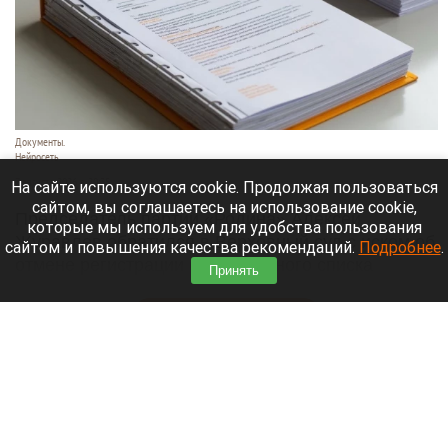
Документы.
Нейросеть
7 августа 2026 в 20:35
На сайте используются cookie. Продолжая пользоваться
сайтом, вы соглашаетесь на использование cookie,
Председатель партии «Родина» Алексей
которые мы используем для удобства пользования
Журавлев обратился в Верховный суд с иском об
сайтом и повышения качества рекомендаций.
Подробнее
.
отмене регистрации федерального списка
Принять
«Яблока» на выборах в Госдуму.
Читать полностью
В Новосибирске могут осушить озеро Спартак
для строительства многоэтажек