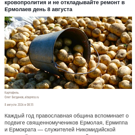
кровопролития и не откладывайте ремонт в
Ермолаев день 8 августа
Картофель.
Олег Богданов, altapress.ru
8 августа 2026 в 08:35
Каждый год православная община вспоминает о
подвиге священномучеников Ермолая, Ермиппа
и Ермократа — служителей Никомидийской