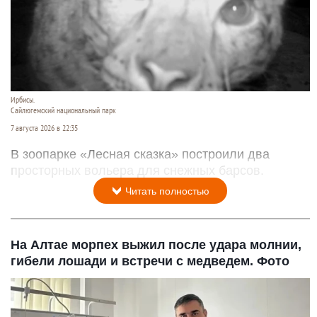
Ирбисы.
Сайлюгемский национальный парк
7 августа 2026 в 22:35
В зоопарке «Лесная сказка» построили два
просторных вольера для снежных барсов.
Читать полностью
На Алтае морпех выжил после удара молнии,
гибели лошади и встречи с медведем. Фото