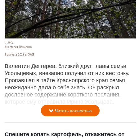
В лесу.
Анастасия Панченко
8 августа 2026 в 09:05
Валентин Дегтерев, близкий друг главы семьи
Усольцевых, внезапно получил от них весточку.
Пропавшая в тайге Красноярского края семья
неожиданно дала о себе знать. Он раскрыл
дословное содержание короткого послания,
которое ему отправила Ирина Усольцева.
Читать полностью
Спешите копать картофель, откажитесь от