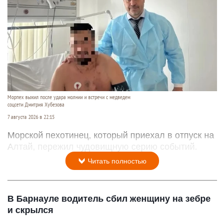
Морпех выжил после удара молнии и встречи с медведем
соцсети Дмитрия Хубезова
7 августа 2026 в 22:15
Морской пехотинец, который приехал в отпуск на
Алтай, пережил чудовищную серию событий.
Читать полностью
В Барнауле водитель сбил женщину на зебре
и скрылся