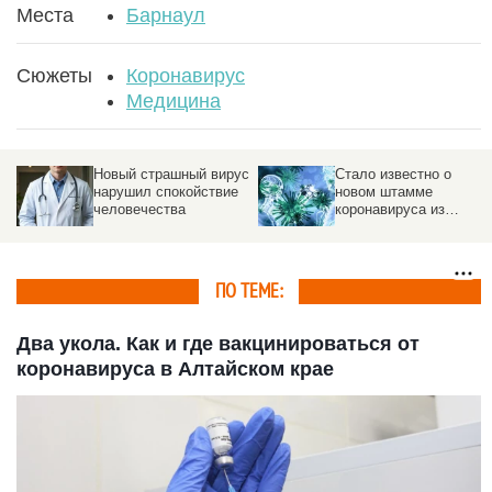
Места
Барнаул
Сюжеты
Коронавирус
Медицина
Новый страшный вирус
Стало известно о
нарушил спокойствие
новом штамме
человечества
коронавируса из
Таиланда
ПО ТЕМЕ:
Два укола. Как и где вакцинироваться от
коронавируса в Алтайском крае