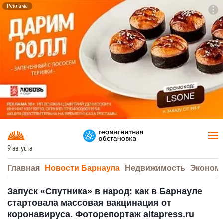
Реклама
To
F7
9 августа
Главная
Новости Барнаула
Недвижимость
Эконом
Запуск «Спутника» в народ: как в Барнауле
стартовала массовая вакцинация от
коронавируса. Фоторепортаж altapress.ru