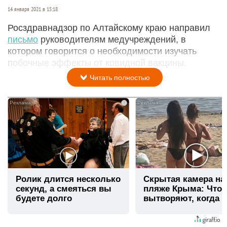
14 января 2021 в 15:18
Росздравнадзор по Алтайскому краю направил
письмо
руководителям медучреждений, в
котором говорится о необходимости изучать
побочные эффекты от ковидной вакцины.
Читать полностью
i
Ролик длится несколько
Скрытая камера на
секунд, а смеяться вы
пляже Крыма: Что
будете долго
вытворяют, когда и
видят...