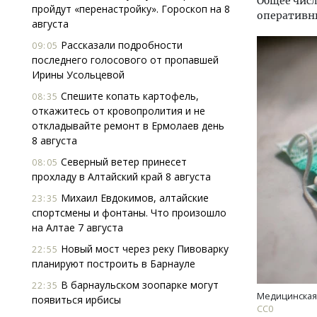
Общее числ
пройдут «перенастройку». Гороскоп на 8
оперативн
августа
Рассказали подробности
09:05
последнего голосового от пропавшей
Ирины Усольцевой
Спешите копать картофель,
08:35
откажитесь от кровопролития и не
откладывайте ремонт в Ермолаев день
8 августа
Северный ветер принесет
08:05
прохладу в Алтайский край 8 августа
Михаил Евдокимов, алтайские
23:35
спортсмены и фонтаны. Что произошло
на Алтае 7 августа
Архитектурный код начинается с
Смел
Новый мост через реку Пивоварку
земли. Мощение крупноформатными
Ген
22:55
планируют построить в Барнауле
плитами становится новым
ЗИАС
стандартом благоустройства
трен
В барнаульском зоопарке могут
22:35
Медицинская 
появиться ирбисы
СТРОИТЕЛЬСТВО
СТР
СС0