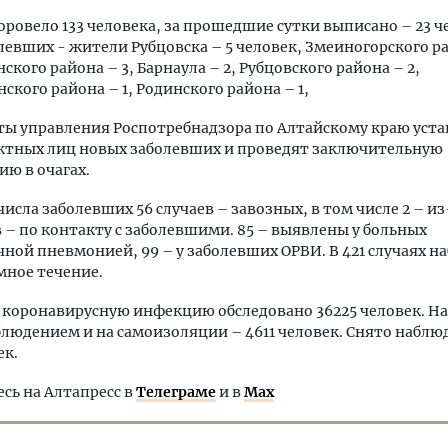
оровело 133 человека, за прошедшие сутки выписано – 23 ч
левших - жители Рубцовска – 5 человек, Змеиногорского ра
ского района – 3, Барнаула – 2, Рубцовского района – 2,
ского района – 1, Родинского района – 1,
ты управления Роспотребнадзора по Алтайскому краю уст
актных лиц новых заболевших и проведят заключительную
ю в очагах.
числа заболевших 56 случаев – завозных, в том числе 2 – из
в – по контакту с заболевшими. 85 – выявлены у больных
ной пневмонией, 99 – у заболевших ОРВИ. В 421 случаях н
мное течение.
а коронавирусную инфекцию обследовано 36225 человек. Н
людением и на самоизоляции – 4611 человек. Снято наблю
ек.
ь на Алтапресс в
Телеграме
и в
Max