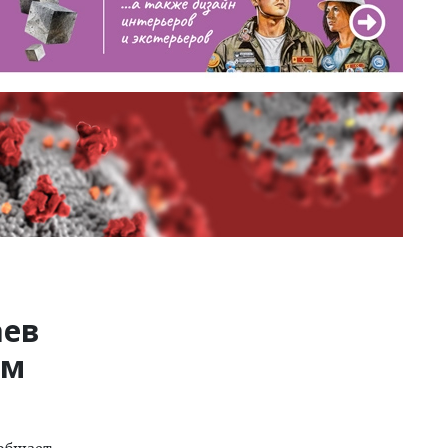
аев
ом