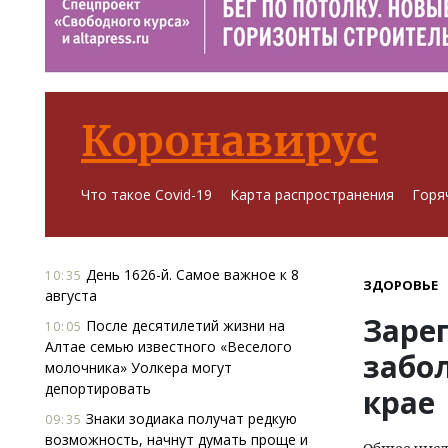
Коронавирус
Что такое Covid-19
Карта распространения
Горя
День 1626-й. Самое важное к 8
10:35
ЗДОРОВЬЕ
августа
Заре
После десятилетий жизни на
10:05
Алтае семью известного «Веселого
забо
молочника» Уолкера могут
депортировать
крае
Знаки зодиака получат редкую
09:35
возможность, начнут думать проще и