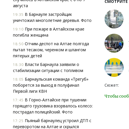
СМОТРИТЕ
августа
В Барнауле застройщик
19:35
уничтожил многолетние деревья. Фото
При пожаре в Алтайском крае
19:10
погибла женщина
Отчим-деспот на Алтае полгода
18:50
пытал тесаком, черенком и шлангом
пятерых детей
Власти Барнаула заявили о
18:30
стабилизации ситуации с топливом
Барнаульская команда «Трегуб»
18:05
поборется за выход в полуфинал
Сюжет:
Первой лиги КВН
Чтобы сооб
В Горно-Алтайске при тушении
17:45
горящего грузовика взорвалось колесо:
пострадал полицейский. Фото
Пьяный барнаулец устроил ДТП с
17:25
переворотом на Алтае и скрылся