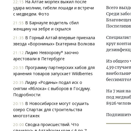
На Алтае морпех выжил после
22:15
удара молнии, гибели лошади и встречи
Всего вызд
с медведем. Фото
Среди забо
Благовещен
В Барнауле водитель сбил
21:55
Поспелихин
женщину на зебре и скрылся
В Горный Алтай впервые приехала
Специалис
21:35
звезда «Ворониных» Екатерина Волкова
круг конт
дезинфекци
Лидию Невзорову* заочно
21:12
арестовали в Петербурге
Из общего 
Программу партнерских хабов для
439 случае
20:55
хранения товаров запускает Wildberries
внебольнич
бессимпто
Лидер «Родины» подал иск о
20:35
снятии «Яблока» с выборов в Госдуму.
На 7 мая н
Подробности
под меднаб
В Новосибирске могут осушить
8926 челов
20:15
озеро Спартак для строительства
Подпишитес
многоэтажек
Сводка происшествий. Что
20:00
случилось в Алтайском крае с 6 по 7