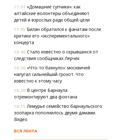
«Домашние супчики»: как
17:07
алтайские волонтеры объединяют
детей и взрослых ради общей цели
Билан обратился к фанатам после
17:05
критики его «экспериментального»
концерта
Стало известно о скрывшихся от
16:40
следствия сообщниках Лерчек
«Что-то бахнуло»: москвичей
16:30
напугал сильнейший грохот. Что
известно к этому часу
В центре Барнаула
16:20
отремонтируют два фонтана
Лемурье семейство барнаульского
16:15
зоопарка пополнилось двумя дамами.
Видео
ВСЯ ЛЕНТА