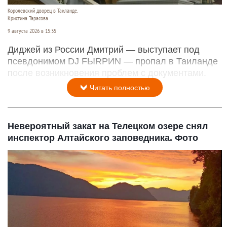
Королевский дворец в Таиланде.
Кристина Тарасова
9 августа 2026 в 15:35
Диджей из России Дмитрий — выступает под
псевдонимом DJ FЫRРИN — пропал в Таиланде
после возникновения проблем с документами.
Читать полностью
Невероятный закат на Телецком озере снял
инспектор Алтайского заповедника. Фото