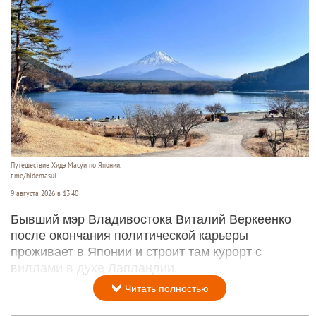
Путешествие Хидэ Масуи по Японии.
t.me/hidemasui
9 августа 2026 в 13:40
Бывший мэр Владивостока Виталий Веркеенко
после окончания политической карьеры
проживает в Японии и строит там курорт с
виллами в духе Лапландии.
Читать полностью