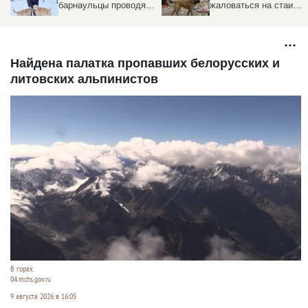
барнаульцы проводят
жаловаться на стаи
выходные с животными
бродячих собак
из приюта
Найдена палатка пропавших белорусских и
литовских альпинистов
В горах.
04.mchs.gov.ru
9 августа 2026 в 16:05