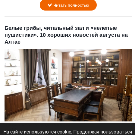
Читать полностью
Белые грибы, читальный зал и «нелепые
пушистики». 10 хороших новостей августа на
Алтае
Реставрация «Аптеки Крюгер» идет к завершению.
Анна Зайкова
На сайте используются cookie. Продолжая пользоваться