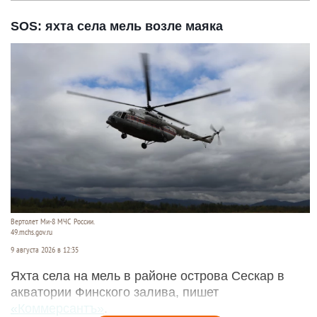
SOS: яхта села мель возле маяка
Вертолет Ми-8 МЧС России.
49.mchs.gov.ru
9 августа 2026 в 12:35
Яхта села на мель в районе острова Сескар в
акватории Финского залива, пишет
«Коммерсантъ»
.