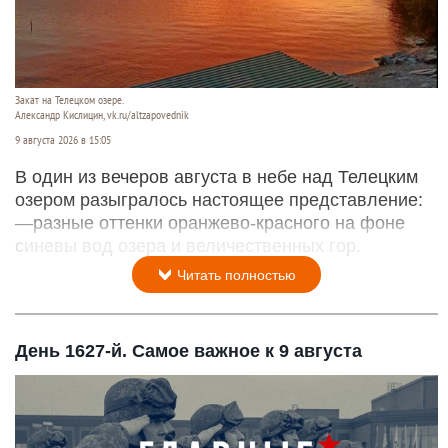
Закат на Телецком озере.
Александр Кислицин, vk.ru/altzapovednik
9 августа 2026 в 15:05
В один из вечеров августа в небе над Телецким
озером разыгралось настоящее представление:
—разные оттенки оранжево-красного на фоне
синевы вод озера и величественных гор.
Читать полностью
День 1627-й. Самое важное к 9 августа