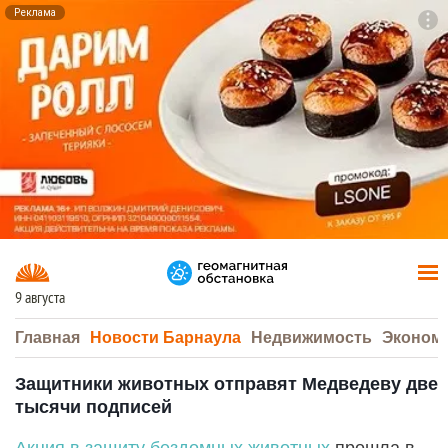
Реклама
To
F7
9 августа
Главная
Новости Барнаула
Недвижимость
Эконом
Защитники животных отправят Медведеву две
тысячи подписей
Акция в защиту бездомных животных
прошла в