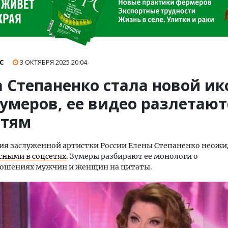
С
3 ОКТЯБРЯ 2025
20:04
а Степаненко стала новой и
умеров, ее видео разлетают
етям
ия заслуженной артистки России Елены Степаненко неож
сными в соцсетях
. Зумеры разбирают ее монологи о
ошениях мужчин и женщин на цитаты.