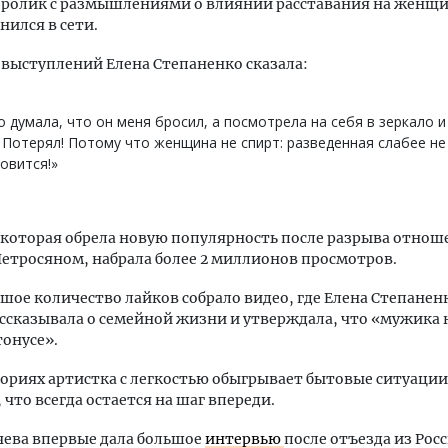
 ролик с размышлениями о влиянии расставания на женщи
нился в сети.
 выступлений Елена Степаненко сказала:
о думала, что он меня бросил, а посмотрела на себя в зеркало и
 Потерял! Потому что женщина не спирт: разведенная слабее не
овится!»
 которая обрела новую популярность после разрыва отнош
етросяном, набрала более 2 миллионов просмотров.
шое количество лайков собрало видео, где Елена Степаненк
сказывала о семейной жизни и утверждала, что «мужика 
тонусе».
ториях артистка с легкостью обыгрывает бытовые ситуации
 что всегда остается на шаг впереди.
чева впервые дала большое
интервью
после отъезда из Рос