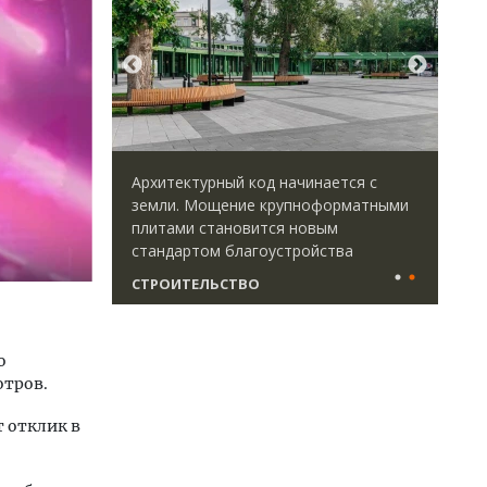
идей.
Архитектурный код начинается с
Сме
омпании
земли. Мощение крупноформатными
Ген
дов,
плитами становится новым
ЗИА
итии рынка
стандартом благоустройства
тре
СТРОИТЕЛЬСТВО
СТ
о
отров.
 отклик в