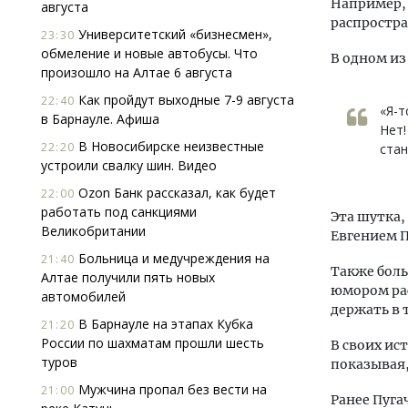
Например,
августа
распростра
Университетский «бизнесмен»,
23:30
обмеление и новые автобусы. Что
В одном из
произошло на Алтае 6 августа
Как пройдут выходные 7-9 августа
22:40
«Я-т
в Барнауле. Афиша
Нет!
В Новосибирске неизвестные
22:20
стан
устроили свалку шин. Видео
Ozon Банк рассказал, как будет
22:00
работать под санкциями
Эта шутка,
Великобритании
Евгением П
Больница и медучреждения на
21:40
Также боль
Алтае получили пять новых
юмором рас
автомобилей
держать в 
В Барнауле на этапах Кубка
21:20
России по шахматам прошли шесть
В своих ис
туров
показывая,
Мужчина пропал без вести на
21:00
Ранее Пуга