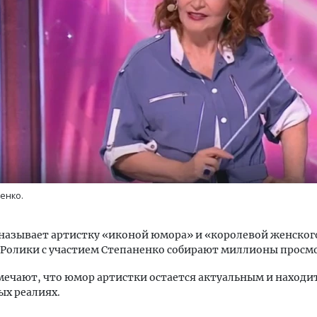
тектурный код начинается с
Смелость архитектурных 
ли. Мощение крупноформатными
Генеральный директор к
тами становится новым
ЗИАС — об эстетике горо
ндартом благоустройства
трендах в фасадах и разв
ОИТЕЛЬСТВО
СТРОИТЕЛЬСТВО
енко.
называет артистку «иконой юмора» и «королевой женског
 Ролики с участием Степаненко собирают миллионы просм
ечают, что юмор артистки остается актуальным и находит
х реалиях.