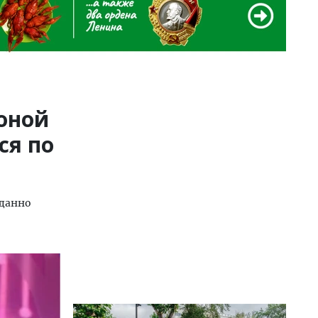
коной
ся по
иданно