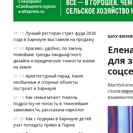
Лучший ресторан стрит-фуда 2026
08:10
ШОУ-БИЗНЕ
года в Барнауле выставили на продажу
Елен
Красиво, удобно, по закону.
07:55
Новейшие тренды ландшафтного
для з
дизайна и юридические тонкости жизни
на земле
соцс
Архитектурный парад. Какие
07:34
необычные и спорные объекты
Выступлен
построят в Барнауле
стали
виру
Как семья может помочь
взаимоотн
07:18
подростку не попасть в тяжелейшие
зависимости, рассказала нарколог
Как с подиума в Барнауле детей
07:02
учат попадать прямо в Париж