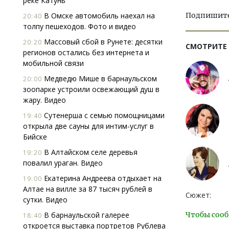
реке Катунь
В Омске автомобиль наехал на
Подпишитес
20:40
толпу пешеходов. Фото и видео
Массовый сбой в Рунете: десятки
20:20
СМОТРИТЕ
регионов остались без интернета и
мобильной связи
Медведю Мише в барнаульском
20:00
зоопарке устроили освежающий душ в
жару. Видео
Сутенерша с семью помощницами
19:40
открыла две сауны для интим-услуг в
Бийске
В Алтайском селе деревья
19:20
повалил ураган. Видео
Екатерина Андреева отдыхает на
19:00
Алтае на вилле за 87 тысяч рублей в
Сюжет:
сутки. Видео
В барнаульской галерее
Чтобы сооб
18:40
откроется выставка портретов Рублева