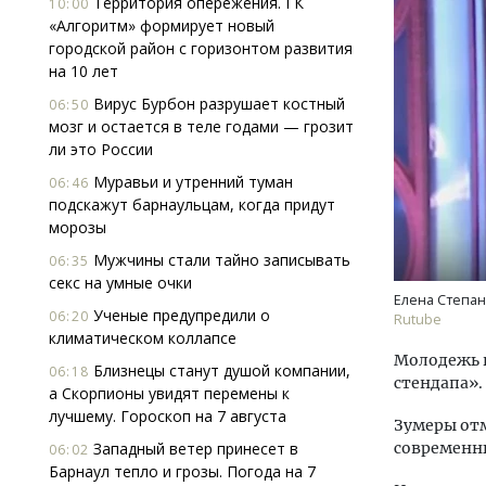
Территория опережения. ГК
10:00
«Алгоритм» формирует новый
городской район с горизонтом развития
на 10 лет
Вирус Бурбон разрушает костный
06:50
мозг и остается в теле годами — грозит
ли это России
Муравьи и утренний туман
Архи
06:46
подскажут барнаульцам, когда придут
зем
морозы
пли
ста
Мужчины стали тайно записывать
06:35
секс на умные очки
СТР
Елена Степан
Ученые предупредили о
06:20
Rutube
климатическом коллапсе
Молодежь 
Близнецы станут душой компании,
06:18
стендапа».
а Скорпионы увидят перемены к
лучшему. Гороскоп на 7 августа
Зумеры отм
Западный ветер принесет в
современны
06:02
Барнаул тепло и грозы. Погода на 7