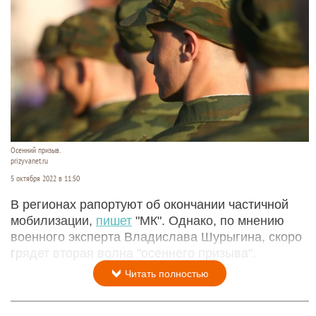
Осенний призыв.
prizyvanet.ru
5 октября 2022 в 11:50
В регионах рапортуют об окончании частичной
мобилизации,
пишет
"МК". Однако, по мнению
военного эксперта Владислава Шурыгина, скоро
грядет вторая волна "осеннего призыва".
Читать полностью