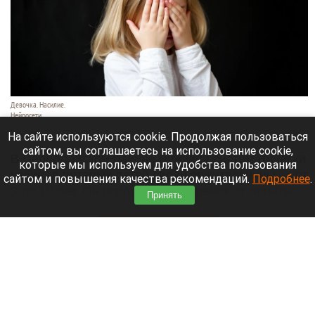
Девочка. Насилие.
Нейросети
7 августа 2026 в 18:50
На сайте используются cookie. Продолжая пользоваться
сайтом, вы соглашаетесь на использование cookie,
В Первомайском районе мужчина систематически
которые мы используем для удобства пользования
избивал пятерых детей своей сожительницы — от
сайтом и повышения качества рекомендаций.
Подробнее
.
3 до 10 лет. Он использовал черенок от лопаты,
Принять
шланг и тесак.
Читать полностью
Власти Барнаула заявили о стабилизации
ситуации с топливом