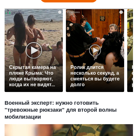
i
i
Скрытая камера на
Ролик длится
К
пляже Крыма: Что
несколько секунд, а
о
люди вытворяют,
смеяться вы будете
о
когда их не видят...
долго
р
Военный эксперт: нужно готовить
"тревожные рюкзаки" для второй волны
мобилизации