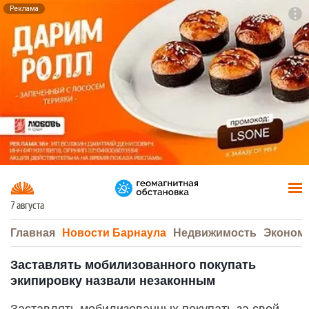
Реклама
To
F7
7 августа
Главная
Новости Барнаула
Недвижимость
Эконом
Заставлять мобилизованного покупать
экипировку назвали незаконным
Заставлять мобилизованных покупать за свой