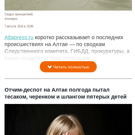
Сводка происшествий.
Алтапресс.
7 августа 2026 в 20:00
Аltapress.ru
коротко рассказывает о последних
происшествиях на Алтае — по сводкам
Следственного комитета, ГИБДД, прокуратуры, а
также свидетельствам очевидцев.
Читать полностью
Отчим-деспот на Алтае полгода пытал
тесаком, черенком и шлангом пятерых детей