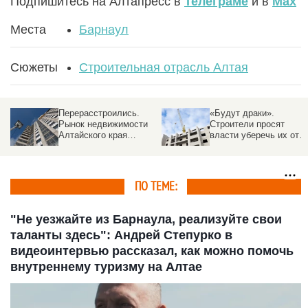
Подпишитесь на Алтапресс в
Телеграме
и в
Max
Места
Барнаул
Сюжеты
Строительная отрасль Алтая
Перерасстроились.
«Будут драки».
Рынок недвижимости
Строители просят
Алтайского края
власти уберечь их от
обгоняет соседей с
споров при прокладке
надеждой на
сетей в новых районах
потепление
Барнаула
ПО ТЕМЕ:
"Не уезжайте из Барнаула, реализуйте свои
таланты здесь": Андрей Степурко в
видеоинтервью рассказал, как можно помочь
внутреннему туризму на Алтае