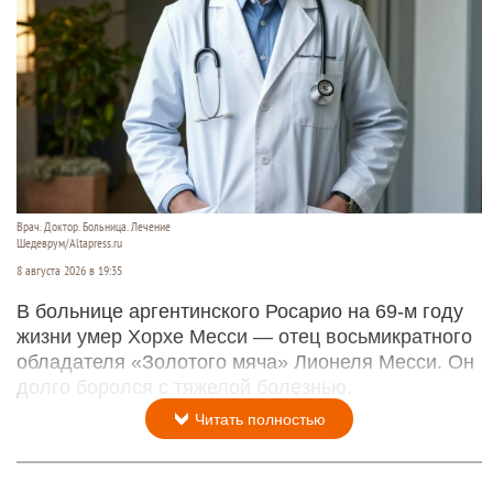
Врач. Доктор. Больница. Лечение
Шедеврум/Altapress.ru
8 августа 2026 в 19:35
В больнице аргентинского Росарио на 69-м году
жизни умер Хорхе Месси — отец восьмикратного
обладателя «Золотого мяча» Лионеля Месси. Он
долго боролся с тяжелой болезнью.
Читать полностью