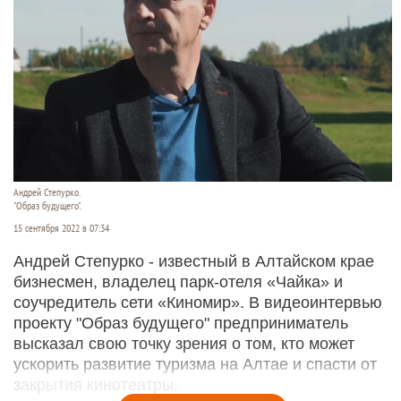
Андрей Степурко.
"Образ будущего".
15 сентября 2022 в 07:34
Андрей Степурко - известный в Алтайском крае
бизнесмен, владелец парк-отеля «Чайка» и
соучредитель сети «Киномир». В видеоинтервью
проекту "Образ будущего" предприниматель
высказал свою точку зрения о том, кто может
ускорить развитие туризма на Алтае и спасти от
закрытия кинотеатры.