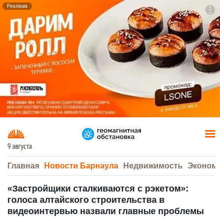
Реклама
To
F7
9 августа
Главная
Новости Барнаула
Недвижимость
Эконом
«Застройщики сталкиваются с рэкетом»:
голоса алтайского строительства в
видеоинтервью назвали главные проблемы