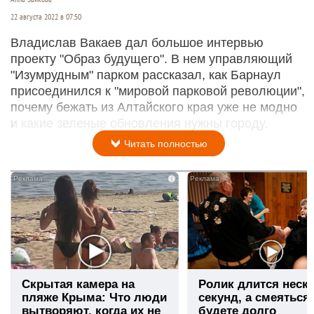
22 августа 2022 в 07:50
Владислав Вакаев дал большое интервью
проекту "Образ будущего". В нем управляющий
"Изумрудным" парком рассказал, как Барнаул
присоединился к "мировой парковой революции",
почему бежать из Алтайского края уже не модно
и какие зеленые обновления нужны городу.
Читать полностью
i
Скрытая камера на
Ролик длится неск
пляже Крыма: Что люди
секунд, а смеяться
вытворяют, когда их не
будете долго