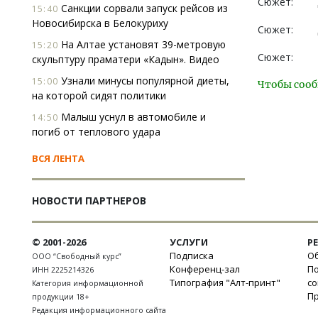
Сюжет:
Санкции сорвали запуск рейсов из
15:40
Новосибирска в Белокуриху
Сюжет:
На Алтае установят 39-метровую
15:20
Сюжет:
скульптуру праматери «Кадын». Видео
Узнали минусы популярной диеты,
15:00
Чтобы сооб
на которой сидят политики
Малыш уснул в автомобиле и
14:50
погиб от теплового удара
ВСЯ ЛЕНТА
НОВОСТИ ПАРТНЕРОВ
© 2001-2026
УСЛУГИ
Р
Подписка
Об
ООО “Свободный курс”
Конференц-зал
П
ИНН 2225214326
Типография "Алт-принт"
с
Категория информационной
П
продукции 18+
Редакция информационного сайта