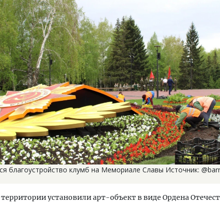
ся благоустройство клумб на Мемориале Славы Источник: @barn
а территории установили арт-объект в виде Ордена Отечес