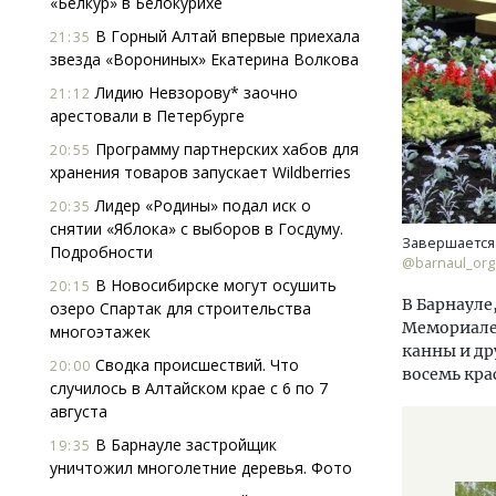
«Белкур» в Белокурихе
В Горный Алтай впервые приехала
21:35
звезда «Ворониных» Екатерина Волкова
Лидию Невзорову* заочно
21:12
арестовали в Петербурге
Программу партнерских хабов для
20:55
хранения товаров запускает Wildberries
Архи
Лидер «Родины» подал иск о
20:35
зем
снятии «Яблока» с выборов в Госдуму.
пли
Завершается 
Подробности
ста
@barnaul_org
В Новосибирске могут осушить
20:15
СТР
В Барнауле
озеро Спартак для строительства
Мемориале 
многоэтажек
канны и др
Сводка происшествий. Что
20:00
восемь кра
случилось в Алтайском крае с 6 по 7
августа
В Барнауле застройщик
19:35
уничтожил многолетние деревья. Фото