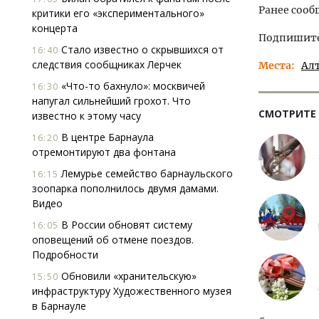
Ранее сооб
критики его «экспериментального»
концерта
Подпишитес
Стало известно о скрывшихся от
16:40
следствия сообщниках Лерчек
Места
Ал
«Что-то бахнуло»: москвичей
16:30
напугал сильнейший грохот. Что
СМОТРИТЕ
известно к этому часу
В центре Барнаула
16:20
отремонтируют два фонтана
Лемурье семейство барнаульского
16:15
зоопарка пополнилось двумя дамами.
Видео
В России обновят систему
16:05
оповещений об отмене поездов.
Подробности
Обновили «хранительскую»
15:50
инфраструктуру Художественного музея
в Барнауле