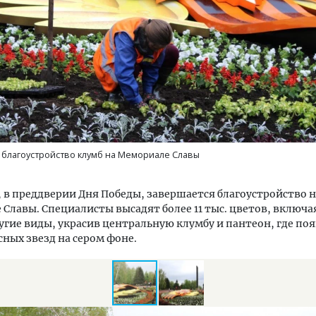
тектурный код начинается с
Смелость архитектурных 
ли. Мощение крупноформатными
Генеральный директор к
тами становится новым
ЗИАС — об эстетике горо
благоустройство клумб на Мемориале Славы
ндартом благоустройства
трендах в фасадах и разв
ОИТЕЛЬСТВО
СТРОИТЕЛЬСТВО
, в преддверии Дня Победы, завершается благоустройство н
Славы. Специалисты высадят более 11 тыс. цветов, включа
угие виды, украсив центральную клумбу и пантеон, где по
сных звезд на сером фоне.