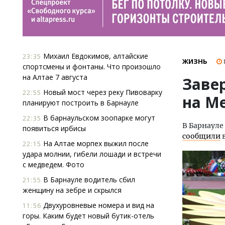
Михаил Евдокимов, алтайские
23:35
ЖИЗНЬ
спортсмены и фонтаны. Что произошло
на Алтае 7 августа
Заве
Новый мост через реку Пивоварку
22:55
на М
планируют построить в Барнауле
В барнаульском зоопарке могут
22:35
В Барнауле
появиться ирбисы
сообщили
в
На Алтае морпех выжил после
22:15
удара молнии, гибели лошади и встречи
с медведем. Фото
В Барнауле водитель сбил
21:55
женщину на зебре и скрылся
Двухуровневые номера и вид на
11:56
горы. Каким будет новый бутик-отель