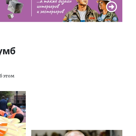
умб
б этом