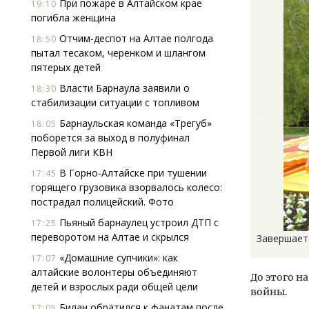
При пожаре в Алтайском крае
19:10
погибла женщина
Отчим-деспот на Алтае полгода
18:50
пытал тесаком, черенком и шлангом
пятерых детей
Власти Барнаула заявили о
18:30
стабилизации ситуации с топливом
Барнаульская команда «Трегуб»
18:05
поборется за выход в полуфинал
Первой лиги КВН
В Горно-Алтайске при тушении
17:45
горящего грузовика взорвалось колесо:
пострадал полицейский. Фото
Пьяный барнаулец устроил ДТП с
17:25
переворотом на Алтае и скрылся
Завершает
«Домашние супчики»: как
17:07
алтайские волонтеры объединяют
До этого н
детей и взрослых ради общей цели
войны.
Билан обратился к фанатам после
17:05