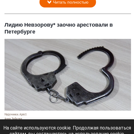
Читать полностью
Лидию Невзорову* заочно арестовали в
Петербурге
Наручники. Арест.
Анна Зайкова
7 августа 2026 в 21:12
На сайте используются cookie. Продолжая пользоваться
сайтом, вы соглашаетесь на использование cookie,