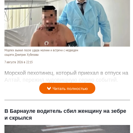
Морпех выжил после удара молнии и встречи с медведем
соцсети Дмитрия Хубезова
7 августа 2026 в 22:15
Морской пехотинец, который приехал в отпуск на
Алтай, пережил чудовищную серию событий.
Читать полностью
В Барнауле водитель сбил женщину на зебре
и скрылся