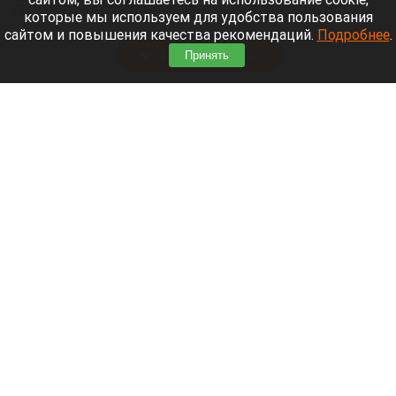
Приморский районный суд Санкт-Петербурга
которые мы используем для удобства пользования
заочно заключил Лидию Невзорову* под стражу.
сайтом и повышения качества рекомендаций.
Подробнее
.
Читать полностью
Принять
Программу партнерских хабов для хранения
товаров запускает Wildberries
Wildberries.