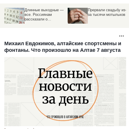
Длинные выходные —
Прервали свадьбу из-
все. Россиянам
за тысячи мотыльков
рассказали о
производственном
календаре
а
Михаил Евдокимов, алтайские спортсмены и
фонтаны. Что произошло на Алтае 7 августа