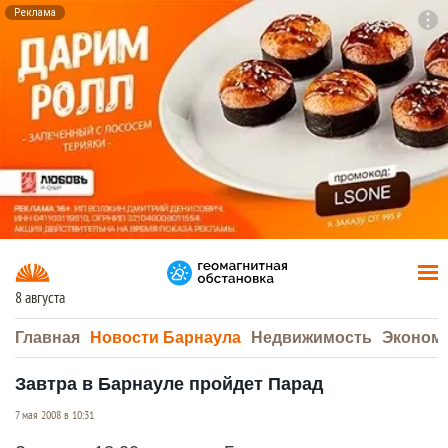
Реклама
To
F7
8 августа
Главная
Новости Барнаула
Недвижимость
Эконом
Завтра в Барнауле пройдет Парад
7 мая 2008 в 10:31