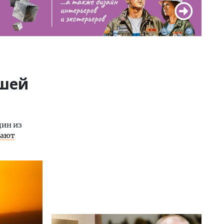
йшей
дин из
щают