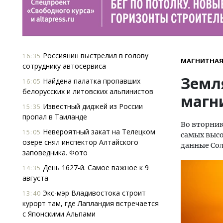
Россиянин выстрелил в голову
16:35
МАГНИТНАЯ
сотруднику автосервиса
Земл
Найдена палатка пропавших
16:05
белорусских и литовских альпинистов
магн
Известный диджей из России
15:35
пропал в Таиланде
Во вторник
Невероятный закат на Телецком
15:05
самых высо
озере снял инспектор Алтайского
данные Со
заповедника. Фото
День 1627-й. Самое важное к 9
14:35
августа
Экс-мэр Владивостока строит
13:40
курорт там, где Лапландия встречается
с Японскими Альпами