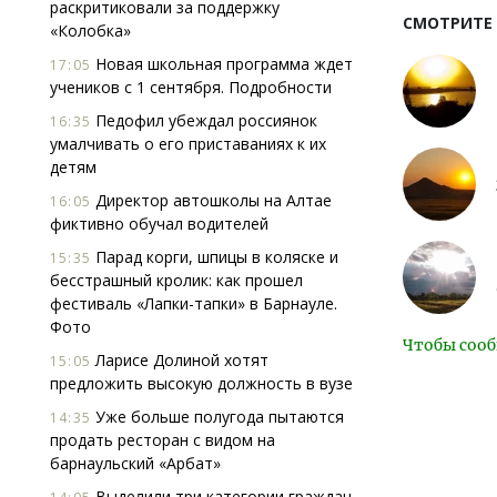
раскритиковали за поддержку
СМОТРИТЕ
«Колобка»
Новая школьная программа ждет
17:05
учеников с 1 сентября. Подробности
Педофил убеждал россиянок
16:35
умалчивать о его приставаниях к их
детям
Директор автошколы на Алтае
16:05
фиктивно обучал водителей
Парад корги, шпицы в коляске и
15:35
бесстрашный кролик: как прошел
фестиваль «Лапки-тапки» в Барнауле.
Фото
Чтобы сооб
Ларисе Долиной хотят
15:05
предложить высокую должность в вузе
Уже больше полугода пытаются
14:35
продать ресторан с видом на
барнаульский «Арбат»
Выделили три категории граждан,