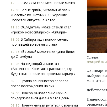
SOS: яхта села мель возле маяка
12:35
Белые грибы, читальный зал и
12:00
«нелепые пушистики». 10 хороших
новостей августа на Алтае
Обладатель кубка Стэнли стал
11:35
игроком новосибирской «Сибири»
В Сибири идут поиски семьи,
11:05
пропавшей во время сплава
«Веселый молочник» купил билет
10:35
до Стамбула
Солнце.
Дмитрий Лям
Нападающий и капитан
10:05
«Вашингтон Кэпиталз» рассказал, где
20 января 
будет жить после завершения карьеры
выброс пла
Группа альпинистов пропала
магнитная 
09:35
после восхождения на пик
Действоват
Почему обязательно нужно
09:05
придерживаться диеты в этот день
Индекс сол
оранжевой 
Почему нельзя ругаться с врачами
08:35