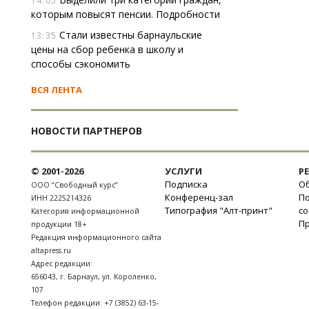
14:05
которым повысят пенсии. Подробности
Стали известны барнаульские
13:35
цены на сбор ребенка в школу и
способы сэкономить
ВСЯ ЛЕНТА
НОВОСТИ ПАРТНЕРОВ
© 2001-2026
УСЛУГИ
Р
Подписка
Об
ООО “Свободный курс”
Конференц-зал
П
ИНН 2225214326
Типография "Алт-принт"
с
Категория информационной
П
продукции 18+
Редакция информационного сайта
altapress.ru
Адрес редакции:
656043
,
г. Барнаул
,
ул. Короленко,
107
Телефон редакции:
+7 (3852) 63-15-