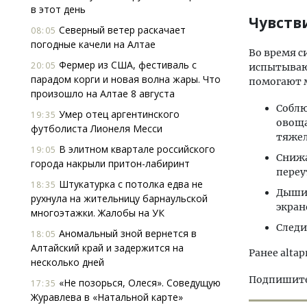
в этот день
Чувств
Северный ветер раскачает
08:05
погодные качели на Алтае
Во время с
Фермер из США, фестиваль с
20:05
испытывают
парадом корги и новая волна жары. Что
помогают 
произошло на Алтае 8 августа
Соблю
Умер отец аргентинского
19:35
овоща
футболиста Лионеля Месси
тяжел
В элитном квартале российского
19:05
Снижа
города накрыли притон-лабиринт
переу
Штукатурка с потолка едва не
18:35
Дышит
рухнула на жительницу барнаульской
экран
многоэтажки. Жалобы на УК
Следи
Аномальный зной вернется в
18:05
Алтайский край и задержится на
Ранее altap
несколько дней
Подпишитес
«Не позорься, Олеся». Соведущую
17:35
Журавлева в «Натальной карте»