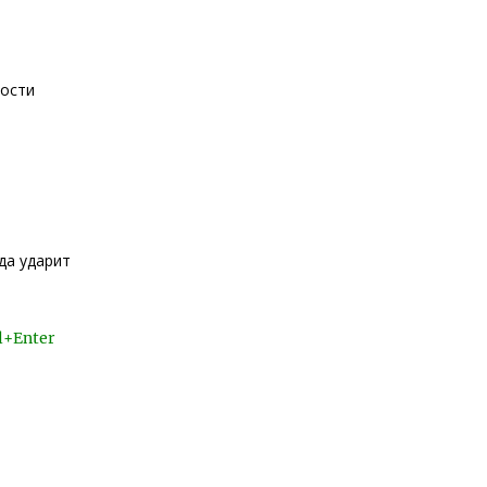
ности
да ударит
l+Enter