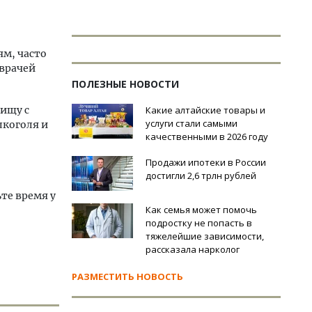
ям, часто
 врачей
ПОЛЕЗНЫЕ НОВОСТИ
пищу с
Какие алтайские товары и
услуги стали самыми
лкоголя и
качественными в 2026 году
Продажи ипотеки в России
достигли 2,6 трлн рублей
те время у
Как семья может помочь
подростку не попасть в
тяжелейшие зависимости,
рассказала нарколог
РАЗМЕСТИТЬ НОВОСТЬ