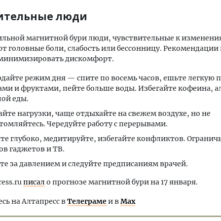
ительные люди
ильной магнитной бури люди, чувствительные к изменени
 головные боли, слабость или бессонницу. Рекомендации
минимизировать дискомфорт.
дайте режим дня — спите по восемь часов, ешьте легкую 
ми и фруктами, пейте больше воды. Избегайте кофеина, а
ой еды.​
йте нагрузки, чаще отдыхайте на свежем воздухе, но не
томляйтесь. Чередуйте работу с перерывами.​
е глубоко, медитируйте, избегайте конфликтов. Ограничь
ов гаджетов и ТВ.
те за давлением и следуйте предписаниям врачей.
ress.ru
писал
о прогнозе магнитной бури на 17 января.
ь на Алтапресс в
Телеграме
и в
Max