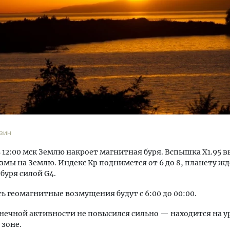
Двухуровневые номера и в
Каким будет новый бутик
«Белкур» в Белокурихе
зин
ДОМА И КВАРТИРЫ
в 12:00 мск Землю накроет магнитная буря. Вспышка X1.95 
змы на Землю. Индекс Kp поднимется от 6 до 8, планету жд
буря силой G4.
ь геомагнитные возмущения будут с 6:00 до 00:00.
нечной активности не повысился сильно — находится на ур
зоне.