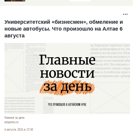
ценами на зерно в
вовремя
Сибири
расплачивалось за
интервенционное зерно
Университетский «бизнесмен», обмеление и
новые автобусы. Что произошло на Алтае 6
августа
Главное за день
altapress.ru
6 августа 2026 в 23:30