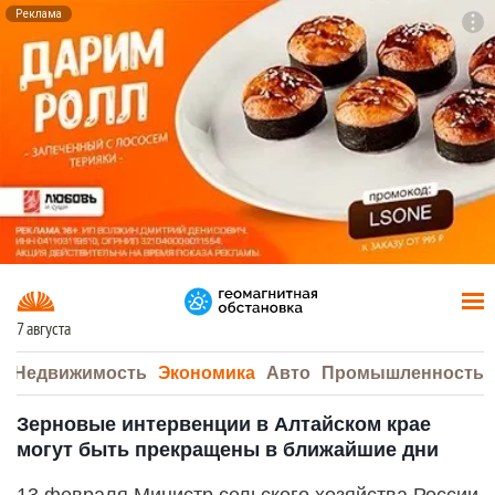
Реклама
To
F7
7 августа
а
Недвижимость
Экономика
Авто
Промышленность
Зерновые интервенции в Алтайском крае
могут быть прекращены в ближайшие дни
13 февраля Министр сельского хозяйства России