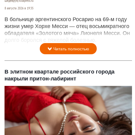
Шедеврум/Altapress.ru
8 августа 2026 в 19:35
В больнице аргентинского Росарио на 69-м году
жизни умер Хорхе Месси — отец восьмикратного
обладателя «Золотого мяча» Лионеля Месси. Он
долго боролся с тяжелой болезнью.
Читать полностью
В элитном квартале российского города
накрыли притон-лабиринт