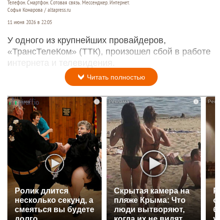
Телефон. Смартфон. Сотовая связь. Мессенджер. Интернет.
Софья Комарова / altapress.ru
11 июня 2026 в 22:05
У одного из крупнейших провайдеров,
«ТрансТелеКом» (ТТК), произошел сбой в работе
интернета и телевидения.
Читать полностью
i
i
Ролик длится
Скрытая камера на
Р
несколько секунд, а
пляже Крыма: Что
с
смеяться вы будете
люди вытворяют,
б
долго
когда их не видят...
у