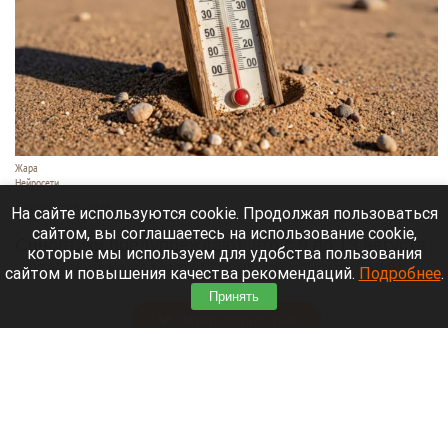
Жара
Нейросети
8 августа 2026 в 18:05
На сайте используются cookie. Продолжая пользоваться
сайтом, вы соглашаетесь на использование cookie,
Синоптики предупреждают, что с 9 по 13 августа
которые мы используем для удобства пользования
Алтайский край местами накроет аномальный
сайтом и повышения качества рекомендаций.
Подробнее
.
зной.
Принять
Читать полностью
Штукатурка с потолка едва не рухнула на
жительницу барнаульской многоэтажки.
Жалобы на УК