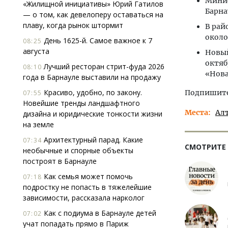
Минис
«Жилищной инициативы» Юрий Гатилов
Барна
— о том, как девелоперу оставаться на
плаву, когда рынок штормит
В рай
около
День 1625-й. Самое важное к 7
08:25
августа
Новый
октяб
Лучший ресторан стрит-фуда 2026
08:10
«Нова
года в Барнауле выставили на продажу
Красиво, удобно, по закону.
Подпишитес
07:55
Новейшие тренды ландшафтного
Места
Ал
дизайна и юридические тонкости жизни
на земле
Архитектурный парад. Какие
07:34
СМОТРИТЕ
необычные и спорные объекты
построят в Барнауле
Как семья может помочь
07:18
подростку не попасть в тяжелейшие
зависимости, рассказала нарколог
Как с подиума в Барнауле детей
07:02
учат попадать прямо в Париж