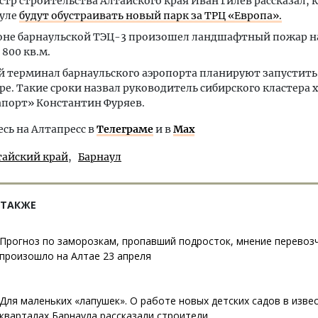
тр строительства Алтайского края Иван Гилев рассказал, к
уле
будут обустраивать новый парк за ТРЦ «Европа».
оне барнаульской ТЭЦ-3 произошел ландшафтный пожар 
 800 кв.м.
 терминал барнаульского аэропорта планируют запустить
ре. Такие сроки назвал руководитель сибирского кластера 
порт» Константин Фуряев.
ь на Алтапресс в
Телеграме
и в
Max
тайский край
Барнаул
 ТАКЖЕ
Прогноз по заморозкам, пропавший подросток, мнение перевозч
произошло на Алтае 23 апреля
Для маленьких «лапушек». О работе новых детских садов в изве
кварталах Барнаула рассказали строители