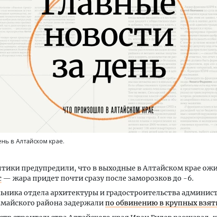
ость архитектурных идей.
Ищем новые берега. Ген
еральный директор компании
«Жилищной инициативы»
 — об эстетике городов,
Гатилов — о том, как де
дах в фасадах и развитии рынка
оставаться на плаву, ког
штормит
ОИТЕЛЬСТВО
СТРОИТЕЛЬСТВО
ень в Алтайском крае.
тики предупредили, что в выходные в Алтайском крае ож
с
— жара придет почти сразу после заморозков до -6.
ьника отдела архитектуры и градостроительства админис
майского района задержали
по обвинению в крупных взят