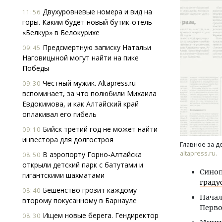
Двухуровневые номера и вид на
11:56
горы. Каким будет новый бутик-отель
«Белкур» в Белокурихе
Предсмертную записку Натальи
09:45
Наговицыной могут найти на пике
Победы
Честный мужик. Altapress.ru
Смел
09:30
вспоминает, за что полюбили Михаила
Ген
Евдокимова, и как Алтайский край
ЗИАС
оплакивал его гибель
трен
Бийск третий год не может найти
СТР
09:10
инвестора для долгостроя
Главное за д
altapress.ru.
В аэропорту Горно-Алтайска
08:50
открыли детский парк с батутами и
Синоп
гигантскими шахматами
граду
Бешенство грозит каждому
08:40
Начал
второму покусанному в Барнауле
Перво
Ищем новые берега. Гендиректор
08:30