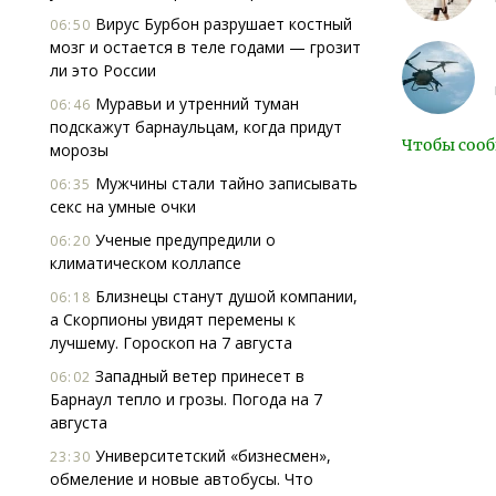
Вирус Бурбон разрушает костный
06:50
мозг и остается в теле годами — грозит
ли это России
Муравьи и утренний туман
06:46
подскажут барнаульцам, когда придут
Чтобы сооб
морозы
Мужчины стали тайно записывать
06:35
секс на умные очки
Ученые предупредили о
06:20
климатическом коллапсе
Близнецы станут душой компании,
06:18
а Скорпионы увидят перемены к
лучшему. Гороскоп на 7 августа
Западный ветер принесет в
06:02
Барнаул тепло и грозы. Погода на 7
августа
Университетский «бизнесмен»,
23:30
обмеление и новые автобусы. Что