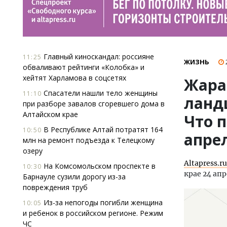
Главный киноскандал: россияне
11:25
ЖИЗНЬ
обваливают рейтинги «Колобка» и
хейтят Харламова в соцсетях
Жара
Спасатели нашли тело женщины
11:10
ланд
при разборе завалов сгоревшего дома в
Алтайском крае
Что 
В Республике Алтай потратят 164
10:50
апре
млн на ремонт подъезда к Телецкому
озеру
Altapress.ru
На Комсомольском проспекте в
10:30
крае 24 апр
Барнауле сузили дорогу из-за
повреждения труб
Из-за непогоды погибли женщина
10:05
и ребенок в российском регионе. Режим
ЧС