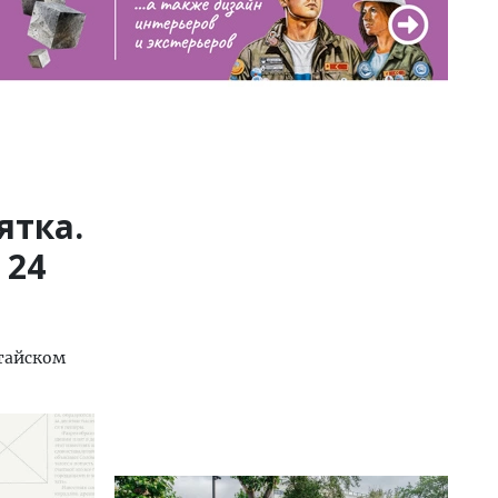
ятка.
 24
тайском