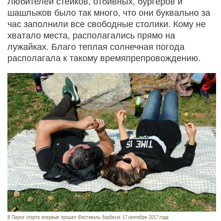
Любителей стейков, отбивных, бургеров и
шашлыков было так много, что они буквально за
час заполнили все свободные столики. Кому не
хватало места, располагались прямо на
лужайках. Благо теплая солнечная погода
располагала к такому времяпрепровождению.
В Парке спорта впервые прошел Фестиваль барбекю. 17 сентября 2017 года