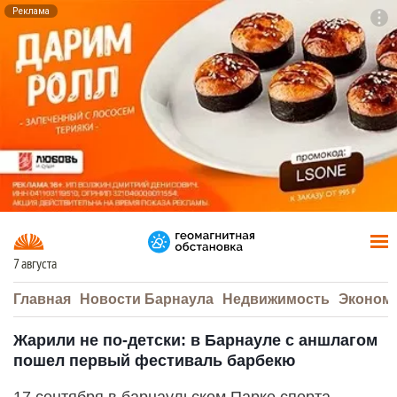
Реклама
To
F7
7 августа
Главная
Новости Барнаула
Недвижимость
Эконом
Жарили не по-детски: в Барнауле с аншлагом
пошел первый фестиваль барбекю
17 сентября в барнаульском Парке спорта