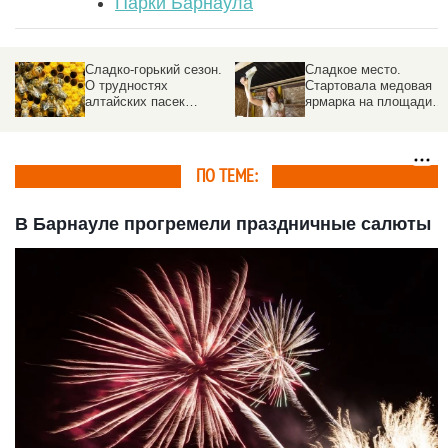
Парки Барнаула
Сладко-горький сезон.
Сладкое место.
О трудностях
Стартовала медовая
алтайских пасек
ярмарка на площади
рассказали пчеловоды
Сахарова
ПО ТЕМЕ:
В Барнауле прогремели праздничные салюты