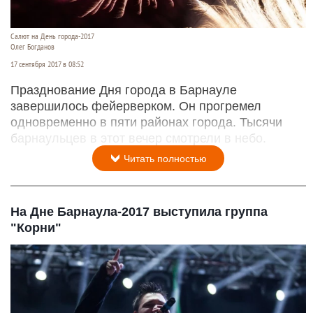
Салют на День города-2017
Олег Богданов
17 сентября 2017 в 08:52
Празднование Дня города в Барнауле
завершилось фейерверком. Он прогремел
одновременно в пяти районах города. Тысячи
барнаульцев в этот вечер смотрели в небо.
Читать полностью
На Дне Барнаула-2017 выступила группа
"Корни"