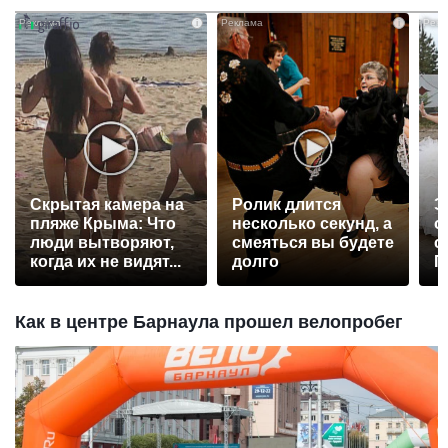
i
i
Скрытая камера на
Ролик длится
Э
пляже Крыма: Что
несколько секунд, а
о
люди вытворяют,
смеяться вы будете
с
когда их не видят...
долго
П
р
Как в центре Барнаула прошел велопробег