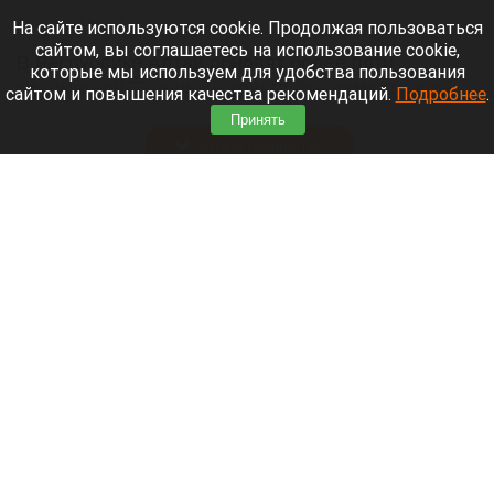
7 августа 2026 в 10:50
На сайте используются cookie. Продолжая пользоваться
сайтом, вы соглашаетесь на использование cookie,
В Республике Алтай обновят более пяти
которые мы используем для удобства пользования
километров Телецкого тракта. На ремонт двух
сайтом и повышения качества рекомендаций.
Подробнее
.
участков выделят до 164,7 млн рублей.
Принять
Читать полностью
На Комсомольском проспекте в Барнауле
сузили дорогу из-за повреждения труб