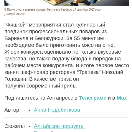
В Парке спорта впервые прошел Фестиваль барбекю. 17 сентября 2017 года
Дмитрий Лямзин
"Фишкой" мероприятия стал кулинарный
поединок профессиональных поваров из
Барнаула и Белокурихи. За 55 минут им
необходимо было приготовить мясо на огне.
Жюри конкурса оценивало не только вкусовые
качества, но также подачу блюда и порядок на
рабочем месте конкурсанта. В итоге первое место
занял шеф-повар ресторана "Трапеза" Николай
Голошин. В качестве приза он
получил современный гриль.
Подпишитесь на Алтапресс в
Телеграме
и в
Max
Автор
Анна Недобиткова
Сюжеты
Алтайские продукты