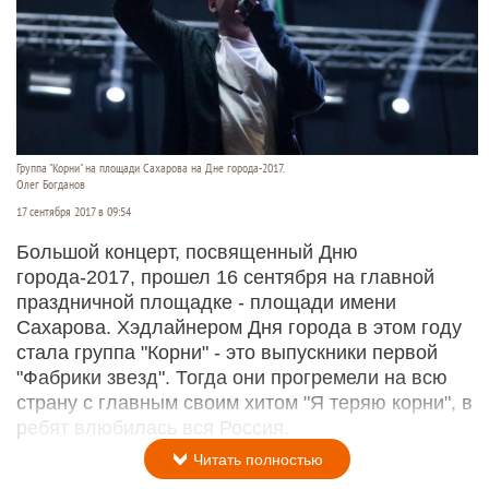
Группа "Корни" на площади Сахарова на Дне города-2017.
Олег Богданов
17 сентября 2017 в 09:54
Большой концерт, посвященный Дню
города-2017, прошел 16 сентября на главной
праздничной площадке - площади имени
Сахарова. Хэдлайнером Дня города в этом году
стала группа "Корни" - это выпускники первой
"Фабрики звезд". Тогда они прогремели на всю
страну с главным своим хитом "Я теряю корни", в
ребят влюбилась вся Россия.
Читать полностью