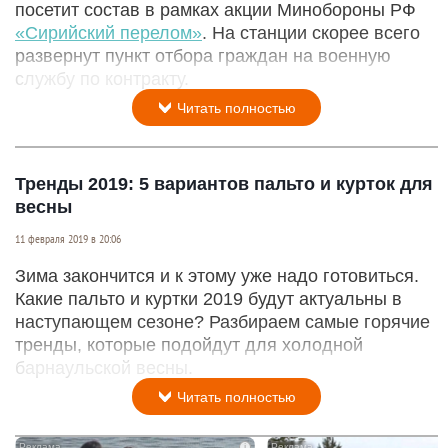
посетит состав в рамках акции Минобороны РФ
«Сирийский перелом»
. На станции скорее всего
развернут пункт отбора граждан на военную
службу по контракту.
Читать полностью
Тренды 2019: 5 вариантов пальто и курток для
весны
11 февраля 2019 в 20:06
Зима закончится и к этому уже надо готовиться.
Какие пальто и куртки 2019 будут актуальны в
наступающем сезоне? Разбираем самые горячие
тренды, которые подойдут для холодной
барнаульской весны.
Читать полностью
i