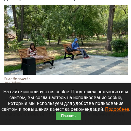
Парк «Изумрудный».
Анна Зайкова.
10 августа 2026 в 14:00
На сайте используются cookie. Продолжая пользоваться
сайтом, вы соглашаетесь на использование cookie,
Парк «Изумрудный» посетила доктор
которые мы используем для удобства пользования
биологических наук Татьяна Терехина, она
сайтом и повышения качества рекомендаций.
Подробнее
.
высоко оценила преобразования в зеленой зоне.
Принять
Об этом
сообщает
«Фонд имущества Алтайского
края».