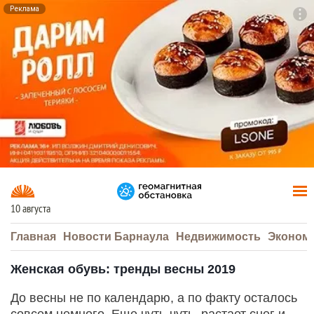
Реклама
To
F7
10 августа
Главная
Новости Барнаула
Недвижимость
Эконом
Женская обувь: тренды весны 2019
До весны не по календарю, а по факту осталось
совсем немного. Еще чуть-чуть, растает снег и