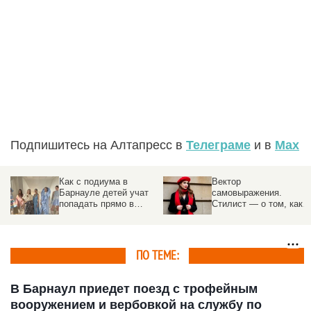
Подпишитесь на Алтапресс в
Телеграме
и в
Max
Как с подиума в
Вектор
Барнауле детей учат
самовыражения.
попадать прямо в
Стилист — о том, как
Париж
определить свой типаж
внешности и одеваться
как голливудская
звезда
ПО ТЕМЕ:
В Барнаул приедет поезд с трофейным
вооружением и вербовкой на службу по