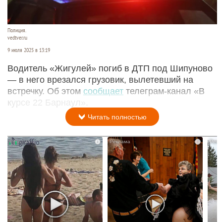
Полиция.
vedtver.ru
9 июля 2025 в 13:19
Водитель «Жигулей» погиб в ДТП под Шипуново
— в него врезался грузовик, вылетевший на
встречку. Об этом
сообщает
телеграм-канал «В
курсе 22 Барнаул».
Читать полностью
i
i