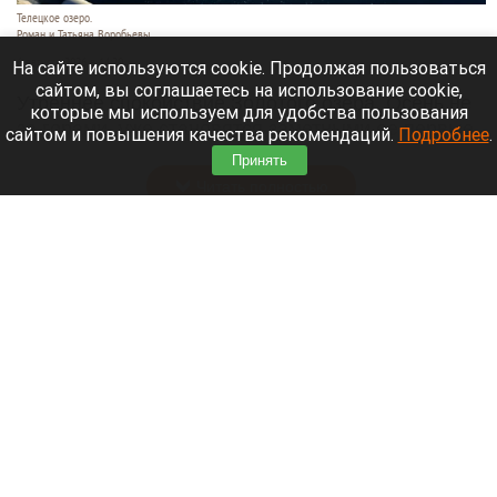
Телецкое озеро.
Роман и Татьяна Воробьевы
6 августа 2026 в 14:20
На сайте используются cookie. Продолжая пользоваться
сайтом, вы соглашаетесь на использование cookie,
Утреннее спокойствие Золотого озера. Осень не
которые мы используем для удобства пользования
за горами, уже становятся заметными ее первые
сайтом и повышения качества рекомендаций.
Подробнее
.
штрихи.
Принять
Читать полностью
В Барнаул пригнали первые восемь
автобусов, которые вмещают больше сотни
человек