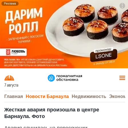
Реклама
To
F7
7 августа
Главная
Новости Барнаула
Недвижимость
Эконом
Жесткая авария произошла в центре
Барнаула. Фото
Авария случилась на пересечении