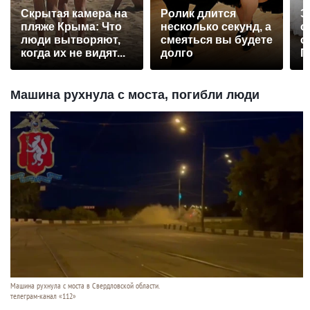
Скрытая камера на
Ролик длится
Э
пляже Крыма: Что
несколько секунд, а
о
люди вытворяют,
смеяться вы будете
с
когда их не видят...
долго
П
р
Машина рухнула с моста, погибли люди
Машина рухнула с моста в Свердловской области.
телеграм-канал «112»