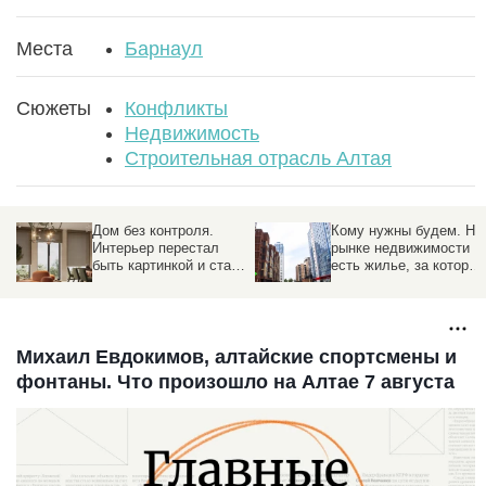
Места
Барнаул
Сюжеты
Конфликты
Недвижимость
Строительная отрасль Алтая
Дом без контроля.
Кому нужны будем. На
,
Интерьер перестал
рынке недвижимости
быть картинкой и стал
есть жилье, за которы
образом жизни
идет настоящая охота.
Но есть много нюансов
Михаил Евдокимов, алтайские спортсмены и
фонтаны. Что произошло на Алтае 7 августа