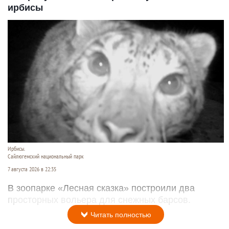
ирбисы
Ирбисы.
Сайлюгемский национальный парк
7 августа 2026 в 22:35
В зоопарке «Лесная сказка» построили два
просторных вольера для снежных барсов.
Читать полностью