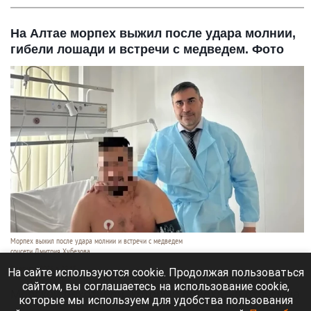
На Алтае морпех выжил после удара молнии,
гибели лошади и встречи с медведем. Фото
Морпех выжил после удара молнии и встречи с медведем
соцсети Дмитрия Хубезова
7 августа 2026 в 22:15
На сайте используются cookie. Продолжая пользоваться
сайтом, вы соглашаетесь на использование cookie,
Морской пехотинец, который приехал в отпуск на
которые мы используем для удобства пользования
Алтай, пережил чудовищную серию событий.