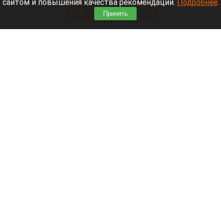
сайтом и повышения качества рекомендаций.
Подробнее
.
Читать полностью
Принять
В Барнауле водитель сбил женщину на зебре
и скрылся
Пешеходный переход, зебра.
altapress.ru
7 августа 2026 в 21:55