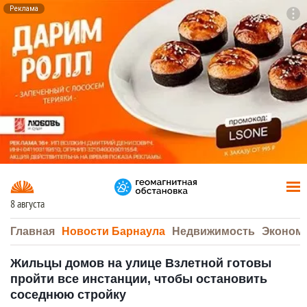
Реклама
To
F7
8 августа
Главная
Новости Барнаула
Недвижимость
Эконом
Жильцы домов на улице Взлетной готовы
пройти все инстанции, чтобы остановить
соседнюю стройку