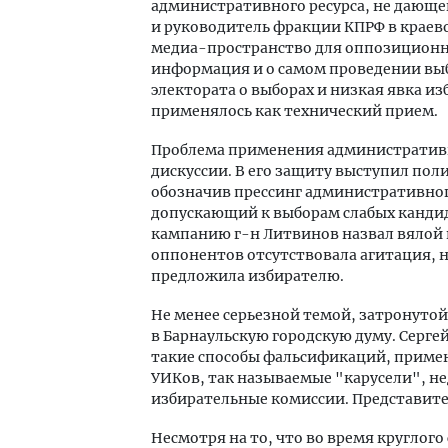
административного ресурса, не дающ
и руководитель фракции КПРФ в краев
медиа-пространство для оппозиционны
информация и о самом проведении выб
электората о выборах и низкая явка и
применялось как технический прием.
Проблема применения административн
дискуссии. В его защиту выступил по
обозначив прессинг административного
допускающий к выборам слабых канди
кампанию г-н Литвинов назвал вялой и
оппонентов отсутствовала агитация, 
предложила избирателю.
Не менее серьезной темой, затронутой
в Барнаульскую городскую думу. Серге
такие способы фальсификаций, приме
УИКов, так называемые "карусели", н
избирательные комиссии. Представит
Несмотря на то, что во время круглого 