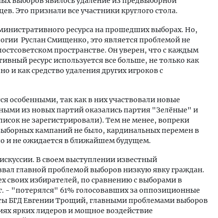
ых выборов явилось удаление из предвыборной
. Это признали все участники круглого стола.
министративного ресурса на прошедших выборах. Но,
логии Руслан Смищенко, это является проблемой не
 постсоветском пространстве. Он уверен, что с каждым
вный ресурс используется все больше, не только как
о и как средство удаления других игроков с
я особенными, так как в них участвовали новые
ными из новых партий оказались партия "Зелёные" и
писок не зарегистрировали). Тем не менее, вопреки
выборных кампаний не было, кардинальных перемен в
ло и не ожидается в ближайшем будущем.
дискуссии. В своем выступлении известный
вал главной проблемой выборов низкую явку граждан.
х своих избирателей, по сравнению с выборами в
 г. - "потерялся" 61% голосовавших за оппозиционные
аты БГД Евгении Трощий, главными проблемами выборов
тиях ярких лидеров и мощное воздействие