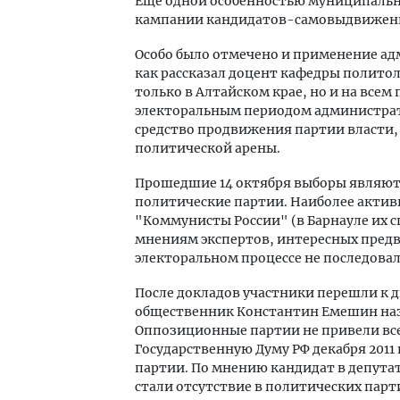
Еще одной особенностью муниципальн
кампании кандидатов-самовыдвиженцев
Особо было отмечено и применение ад
как рассказал доцент кафедры полито
только в Алтайском крае, но и на всем
электоральным периодом администрати
средство продвижения партии власти, н
политической арены.
Прошедшие 14 октября выборы являютс
политические партии. Наиболее актив
"Коммунисты России" (в Барнауле их с
мнениям экспертов, интересных пред
электоральном процессе не последова
После докладов участники перешли к 
общественник Константин Емешин наз
Оппозиционные партии не привели все
Государственную Думу РФ декабря 2011
партии. По мнению кандидат в депут
стали отсутствие в политических пар