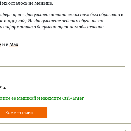
 их осталось не меньше.
онференции - факультет политических наук был образован в
 в 1999 году. На факультете ведется обучение по
ая информатика в документационном обеспечении
е
и в
Max
012
лите ее мышкой и нажмите Ctrl+Enter
Комментарии