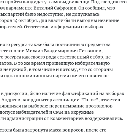
его пройти кандидату-самовыдвиженцу. Подтвердил это
ом парламенте Виталий Сафронов. Он сообщил, что
х партий было недоступно, не допускалась
оров 14 октября. Для власти были выгодны незнание
збирателей. Отсутствие информации о выборах
ого ресурса также была постоянным предметом
литтехнолог Михаил Владимирович Литвинов,
 ресурса как своего рода естественный отбор, не
датов. В то же время прошедшую избирательную
 ненужной, в том числе и потому, что со стороны
ни одна оппозиционная партия ничего нового не
 в дискуссии, было наличие фальсификаций на выборах
й Андреев, координатор ассоциации "Голос", отметил
нявшихся на выборах: переписывание протоколов
едопуск наблюдателей и СМИ на окружные
ели администрации от комментариев воздерживались.
стола была затронута масса вопросов, после его