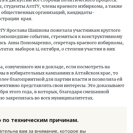
ть к дискуссии все стороны политического процесса:
, студенты АлтГУ, члены краевого избиркома, а также
и общественных организаций, кандидаты-
страции края.
тГУ Ярослава Шашкова пожелала участникам круглого
роизошедшие события, стремиться к конструктивному
ась Анна Пономаренко, секретарь краевого избиркома,
татах выборов 14 октября, о степени участия в них
м новые берега. Гендиректор
Двухуровневые номера и в
лищной инициативы» Юрий
Каким будет новый бутик
лов — о том, как девелоперу
«Белкур» в Белокурихе
а, озвученного им в докладе, если посмотреть на
ваться на плаву, когда рынок
 в избирательных кампаниях в Алтайском крае, то
рмит
ДОМА И КВАРТИРЫ
олее благоприятной для партии власти и позволила ей
ОИТЕЛЬСТВО
ективно представлять свои интересы. Это доказывают
ря этого года, в которых, благодаря смешанной
но закрепилась во всех муниципалитетах.
 по техническим причинам.
нательна вам за внимание, которое вы