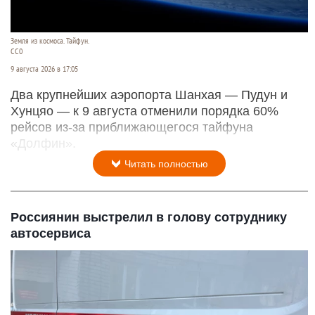
Земля из космоса. Тайфун.
СС0
9 августа 2026 в 17:05
Два крупнейших аэропорта Шанхая — Пудун и
Хунцяо — к 9 августа отменили порядка 60%
рейсов из-за приближающегося тайфуна
«Долфин».
Читать полностью
Россиянин выстрелил в голову сотруднику
автосервиса