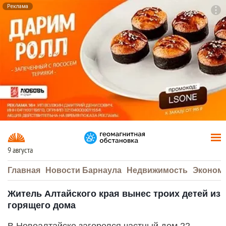
Реклама
To
F7
9 августа
Главная
Новости Барнаула
Недвижимость
Эконом
Житель Алтайского края вынес троих детей из
горящего дома
В Новоалтайске загорелся частный дом 22