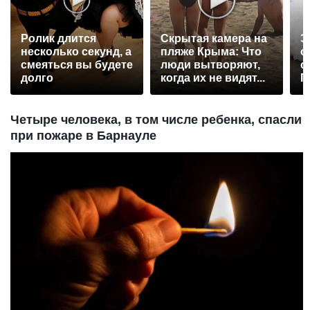
Ролик длится
Скрытая камера на
Э
несколько секунд, а
пляже Крыма: Что
о
смеяться вы будете
люди вытворяют,
с
долго
когда их не видят...
П
р
Четыре человека, в том числе ребенка, спасли
при пожаре в Барнауле