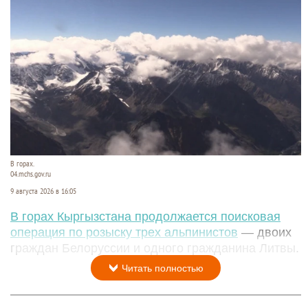
В горах.
04.mchs.gov.ru
9 августа 2026 в 16:05
В горах Кыргызстана продолжается поисковая
операция по розыску трех альпинистов
— двоих
граждан Белоруссии и одного гражданина Литвы.
Читать полностью