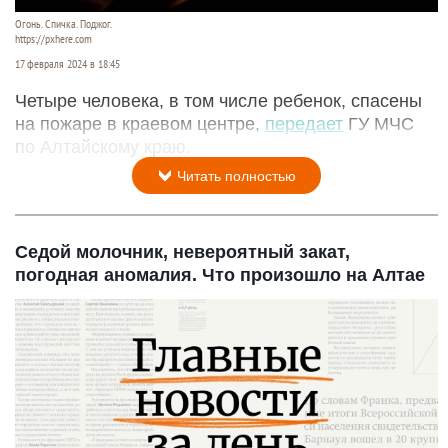
Огонь. Спичка. Поджог.
https://pxhere.com
17 февраля 2024 в 18:45
Четыре человека, в том числе ребенок, спасены
на пожаре в краевом центре,
передает
ГУ МЧС
по Алтайскому краю.
Читать полностью
Седой молочник, невероятный закат,
погодная аномалия. Что произошло на Алтае