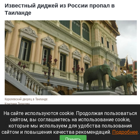
Известный диджей из России пропал в
Таиланде
Королевский дворец в Таиланде.
Кристина Тарасова
9 августа 2026 в 15:35
На сайте используются cookie. Продолжая пользоваться
сайтом, вы соглашаетесь на использование cookie,
Диджей из России Дмитрий — выступает под
которые мы используем для удобства пользования
псевдонимом DJ FЫRРИN — пропал в Таиланде
сайтом и повышения качества рекомендаций.
Подробнее
.
после возникновения проблем с документами.
Принять