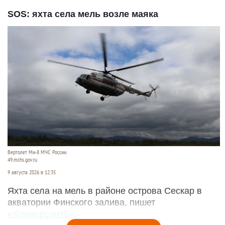
SOS: яхта села мель возле маяка
Вертолет Ми-8 МЧС России.
49.mchs.gov.ru
9 августа 2026 в 12:35
Яхта села на мель в районе острова Сескар в
акватории Финского залива, пишет
«Коммерсантъ»
.