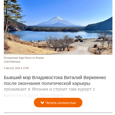
Путешествие Хидэ Масуи по Японии.
t.me/hidemasui
9 августа 2026 в 13:40
Бывший мэр Владивостока Виталий Веркеенко
после окончания политической карьеры
проживает в Японии и строит там курорт с
виллами в духе Лапландии.
Читать полностью