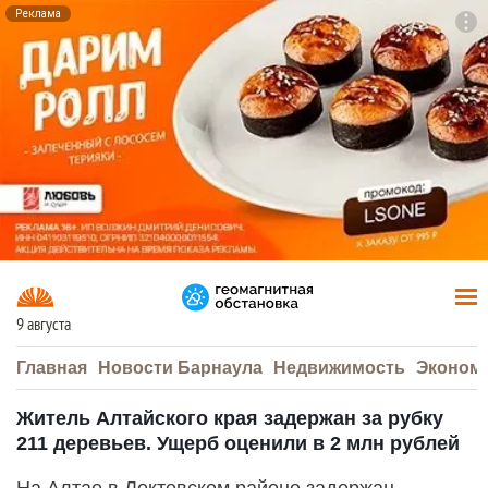
Реклама
To
F7
9 августа
Главная
Новости Барнаула
Недвижимость
Эконом
Житель Алтайского края задержан за рубку
211 деревьев. Ущерб оценили в 2 млн рублей
На Алтае в Локтевском районе задержан