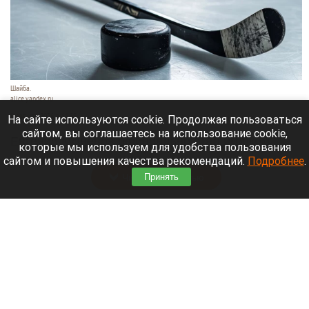
Шайба.
alice.yandex.ru
9 августа 2026 в 11:35
На сайте используются cookie. Продолжая пользоваться
сайтом, вы соглашаетесь на использование cookie,
Евгений Кузнецов официально стал игроком
которые мы используем для удобства пользования
новосибирской «Сибири».
сайтом и повышения качества рекомендаций.
Подробнее
.
Читать полностью
Принять
«Веселый молочник» купил билет до
Стамбула