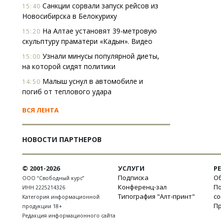
Санкции сорвали запуск рейсов из
15:40
Новосибирска в Белокуриху
На Алтае установят 39-метровую
15:20
скульптуру праматери «Кадын». Видео
Узнали минусы популярной диеты,
15:00
на которой сидят политики
Малыш уснул в автомобиле и
14:50
погиб от теплового удара
ВСЯ ЛЕНТА
НОВОСТИ ПАРТНЕРОВ
© 2001-2026
УСЛУГИ
Р
Подписка
Об
ООО “Свободный курс”
Конференц-зал
П
ИНН 2225214326
Типография "Алт-принт"
с
Категория информационной
П
продукции 18+
Редакция информационного сайта