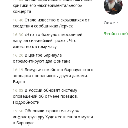
критики его «экспериментального»
концерта
Стало известно о скрывшихся от
16:40
Сюжет:
следствия сообщниках Лерчек
Чтобы сооб
«Что-то бахнуло»: москвичей
16:30
напугал сильнейший грохот. Что
известно к этому часу
В центре Барнаула
16:20
отремонтируют два фонтана
Лемурье семейство барнаульского
16:15
зоопарка пополнилось двумя дамами.
Видео
В России обновят систему
16:05
оповещений об отмене поездов.
Подробности
Обновили «хранительскую»
15:50
инфраструктуру Художественного музея
в Барнауле