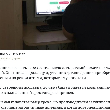
ость архитектурных идей.
Ищем новые берега. Ген
еральный директор компании
«Жилищной инициативы»
 — об эстетике городов,
Гатилов — о том, как де
во в интернете.
дах в фасадах и развитии рынка
оставаться на плаву, ког
тайскому краю
штормит
ОИТЕЛЬСТВО
шил заказать через социальную сеть детский домик на сум
СТРОИТЕЛЬСТВО
ей. Он написал продавцу и, уточнив детали, решил приобр
деньги по реквизитами, которые ему прислали.
о уверениям продавца, должна была привезти компания эк
но в назначенный срок товар не пришел.
начал узнавать номер трека, но производители затягивали
 ссылаясь на различные причины, а когда потерпевший на