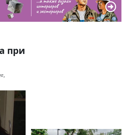
а при
г,