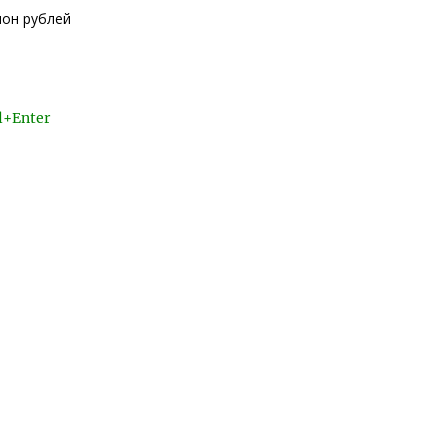
ион рублей
l+Enter