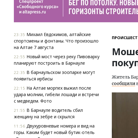
Михаил Евдокимов, алтайские
23:35
ПРОИСШЕСТ
спортсмены и фонтаны. Что произошло
на Алтае 7 августа
Моше
Новый мост через реку Пивоварку
22:55
поку
планируют построить в Барнауле
В барнаульском зоопарке могут
22:35
Житель Бар
появиться ирбисы
сообщили
в
На Алтае морпех выжил после
22:15
удара молнии, гибели лошади и встречи
с медведем. Фото
В Барнауле водитель сбил
21:55
женщину на зебре и скрылся
Двухуровневые номера и вид на
11:56
горы. Каким будет новый бутик-отель