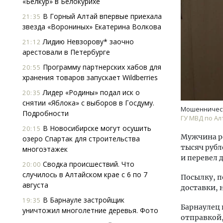
«Белкур» в Белокурихе
В Горный Алтай впервые приехала
21:35
звезда «Ворониных» Екатерина Волкова
Лидию Невзорову* заочно
21:12
арестовали в Петербурге
Программу партнерских хабов для
20:55
хранения товаров запускает Wildberries
Смел
Лидер «Родины» подал иск о
20:35
Ген
снятии «Яблока» с выборов в Госдуму.
ЗИАС
Мошенничест
Подробности
трен
ГУ МВД по Ал
В Новосибирске могут осушить
20:15
СТР
Мужчина ре
озеро Спартак для строительства
тысяч рубл
многоэтажек
и перевел 
Сводка происшествий. Что
20:00
случилось в Алтайском крае с 6 по 7
Посылку, п
августа
доставки, 
В Барнауле застройщик
19:35
Барнаулец 
уничтожил многолетние деревья. Фото
отправкой,