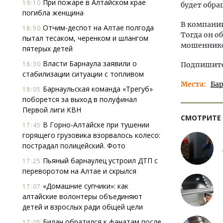
При пожаре в Алтайском крае
19:10
будет обра
погибла женщина
В компании
Отчим-деспот на Алтае полгода
18:50
Тогда он о
пытал тесаком, черенком и шлангом
мошенник
пятерых детей
Власти Барнаула заявили о
18:30
Подпишитес
стабилизации ситуации с топливом
Места
Ба
Барнаульская команда «Трегуб»
18:05
поборется за выход в полуфинал
Первой лиги КВН
СМОТРИТЕ
В Горно-Алтайске при тушении
17:45
горящего грузовика взорвалось колесо:
пострадал полицейский. Фото
Пьяный барнаулец устроил ДТП с
17:25
переворотом на Алтае и скрылся
«Домашние супчики»: как
17:07
алтайские волонтеры объединяют
детей и взрослых ради общей цели
Билан обратился к фанатам после
17:05