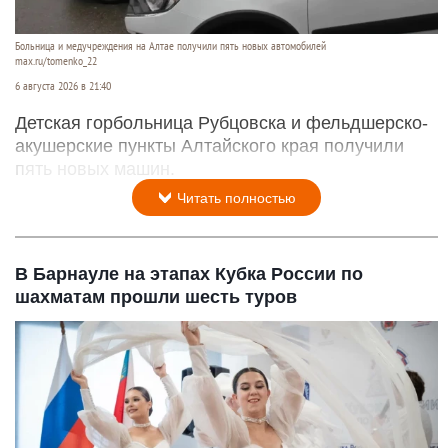
Больница и медучреждения на Алтае получили пять новых автомобилей
max.ru/tomenko_22
6 августа 2026 в 21:40
Детская горбольница Рубцовска и фельдшерско-
акушерские пункты Алтайского края получили
пять новых машин.
Читать полностью
В Барнауле на этапах Кубка России по
шахматам прошли шесть туров