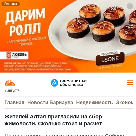
Реклама
To
F7
7 августа
Главная
Новости Барнаула
Недвижимость
Эконом
Жителей Алтая пригласили на сбор
жимолости. Сколько стоит и расчет
На плантациях института садоводства Сибири