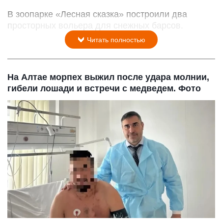
В зоопарке «Лесная сказка» построили два
просторных вольера для снежных барсов.
Читать полностью
На Алтае морпех выжил после удара молнии,
гибели лошади и встречи с медведем. Фото