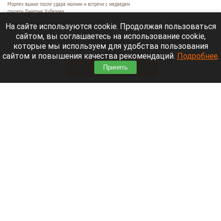
Морпех выжил после удара молнии и встречи с медведем
соцсети Дмитрия Хубезова
7 августа 2026 в 22:15
На сайте используются cookie. Продолжая пользоваться
сайтом, вы соглашаетесь на использование cookie,
Морской пехотинец, который приехал в отпуск на
которые мы используем для удобства пользования
Алтай, пережил чудовищную серию событий.
сайтом и повышения качества рекомендаций.
Подробнее
.
Читать полностью
Принять
В Барнауле водитель сбил женщину на зебре
и скрылся